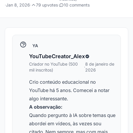
·
Jan 8, 2026
·
79 upvotes
·
10 comments
YA
YouTubeCreator_Alex
Criador no YouTube (500
8 de janeiro de
·
mil inscritos)
2026
Crio conteúdo educacional no
YouTube há 5 anos. Comecei a notar
algo interessante.
A observação:
Quando pergunto à IA sobre temas que
abordei em vídeos, às vezes sou
citado. Nem sempre, mas com mais