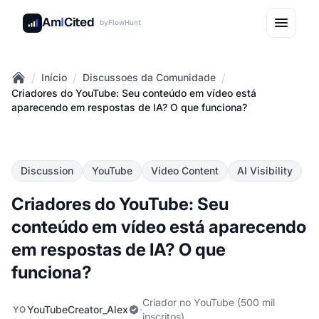
Am
I
Cited
by
FlowHunt
/
/
/
Início
Discussoes da Comunidade
Home
Criadores do YouTube: Seu conteúdo em vídeo está
aparecendo em respostas de IA? O que funciona?
Discussion
YouTube
Video Content
AI Visibility
Criadores do YouTube: Seu
conteúdo em vídeo está aparecendo
em respostas de IA? O que
funciona?
Criador no YouTube (500 mil
YouTubeCreator_Alex
·
YO
inscritos)