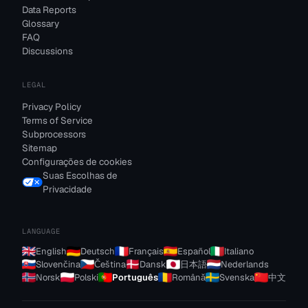
Data Reports
Glossary
FAQ
Discussions
LEGAL
Privacy Policy
Terms of Service
Subprocessors
Sitemap
Configurações de cookies
Suas Escolhas de
Privacidade
LANGUAGE
English
Deutsch
Français
Español
Italiano
Slovenčina
Čeština
Dansk
日本語
Nederlands
Norsk
Polski
Português
Română
Svenska
中文