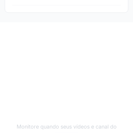
Acompanhe Seu
Conteúdo do YouTube
na IA
Monitore quando seus vídeos e canal do