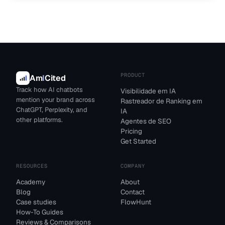
PRODUCT
Am
I
Cited
Track how AI chatbots
Visibilidade em IA
mention your brand across
Rastreador de Ranking em
ChatGPT, Perplexity, and
IA
other platforms.
Agentes de SEO
Pricing
Get Started
RESOURCES
COMPANY
Academy
About
Blog
Contact
Case studies
FlowHunt
How-To Guides
Reviews & Comparisons