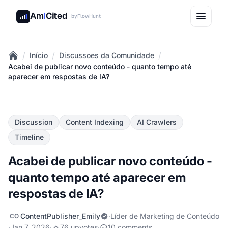
Am
I
Cited
by
FlowHunt
/
/
/
Início
Discussoes da Comunidade
Home
Acabei de publicar novo conteúdo - quanto tempo até
aparecer em respostas de IA?
Discussion
Content Indexing
AI Crawlers
Timeline
Acabei de publicar novo conteúdo -
quanto tempo até aparecer em
respostas de IA?
ContentPublisher_Emily
·
Líder de Marketing de Conteúdo
CO
·
Jan 7, 2026
·
76 upvotes
·
10 comments