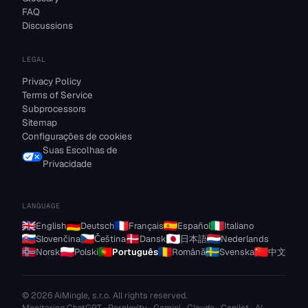
FAQ
Discussions
LEGAL
Privacy Policy
Terms of Service
Subprocessors
Sitemap
Configurações de cookies
Suas Escolhas de
Privacidade
LANGUAGE
English
Deutsch
Français
Español
Italiano
Slovenčina
Čeština
Dansk
日本語
Nederlands
Norsk
Polski
Português
Română
Svenska
中文
© 2026 AiMingle, s.r.o. All rights reserved.
Monitoring ChatGPT · Perplexity · Gemini · Claude · Copilot · AI