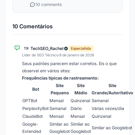
10 comments
10 Comentários
TechSEO_Rachel
TR
Especialista
Líder de SEO Técnico
·
8 de janeiro de 2026
Seus padrões parecem estar corretos. Eis o que
observei em vários sites:
Frequências típicas de rastreamento:
Site
Site
Site
Bot
Pequeno
Médio
Grande/Autoritativo
GPTBot
Mensal
Quinzenal
Semanal
PerplexityBot
Semanal
Diário
Várias vezes/dia
ClaudeBot
Mensal
Mensal
Quinzenal
Google-
Similar ao
Similar ao
Similar ao Googlebot
Extended
Googlebot
Googlebot