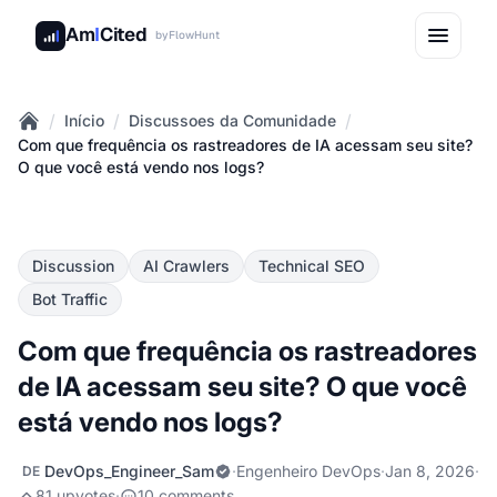
Am
I
Cited
by
FlowHunt
/
/
/
Início
Discussoes da Comunidade
Home
Com que frequência os rastreadores de IA acessam seu site?
O que você está vendo nos logs?
Discussion
AI Crawlers
Technical SEO
Bot Traffic
Com que frequência os rastreadores
de IA acessam seu site? O que você
está vendo nos logs?
DevOps_Engineer_Sam
·
Engenheiro DevOps
·
Jan 8, 2026
·
DE
81 upvotes
·
10 comments