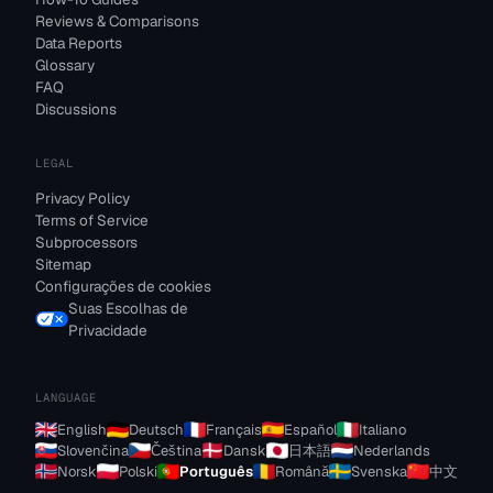
Reviews & Comparisons
Data Reports
Glossary
FAQ
Discussions
LEGAL
Privacy Policy
Terms of Service
Subprocessors
Sitemap
Configurações de cookies
Suas Escolhas de
Privacidade
LANGUAGE
English
Deutsch
Français
Español
Italiano
Slovenčina
Čeština
Dansk
日本語
Nederlands
Norsk
Polski
Português
Română
Svenska
中文