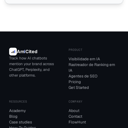
PRODUCT
Am
I
Cited
Track how AI chatbots
Visibilidade em IA
mention your brand across
Rastreador de Ranking em
ChatGPT, Perplexity, and
IA
other platforms.
Agentes de SEO
Pricing
Get Started
RESOURCES
COMPANY
Academy
About
Blog
Contact
Case studies
FlowHunt
How-To Guides