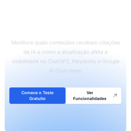
Desempenho do
Conteúdo Atualizado
em IA
Monitore quais conteúdos recebem citações
de IA e como a atualização afeta a
visibilidade no ChatGPT, Perplexity e Google
AI Overviews.
Comece o Teste
Ver
Gratuito
Funcionalidades