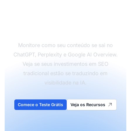
Acompanhe sua
Performance de SEO
em Buscas por IA
Monitore como seu conteúdo se sai no
ChatGPT, Perplexity e Google AI Overview.
Veja se seus investimentos em SEO
tradicional estão se traduzindo em
visibilidade na IA.
Comece o Teste Grátis
Veja os Recursos