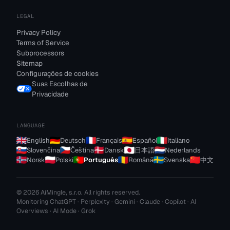
LEGAL
Privacy Policy
Terms of Service
Subprocessors
Sitemap
Configurações de cookies
Suas Escolhas de
Privacidade
LANGUAGE
English
Deutsch
Français
Español
Italiano
Slovenčina
Čeština
Dansk
日本語
Nederlands
Norsk
Polski
Português
Română
Svenska
中文
© 2026 AiMingle, s.r.o. All rights reserved.
Monitoring ChatGPT · Perplexity · Gemini · Claude · Copilot · AI
Overviews · AI Mode · Grok