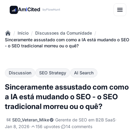
Am
I
Cited
by
FlowHunt
/
/
/
Início
Discussoes da Comunidade
Home
Sinceramente assustado com como a IA está mudando o SEO
- o SEO tradicional morreu ou o quê?
Discussion
SEO Strategy
AI Search
Sinceramente assustado com como
a IA está mudando o SEO - o SEO
tradicional morreu ou o quê?
SEO_Veteran_Mike
·
Gerente de SEO em B2B SaaS
·
SE
Jan 8, 2026
·
156 upvotes
·
14 comments