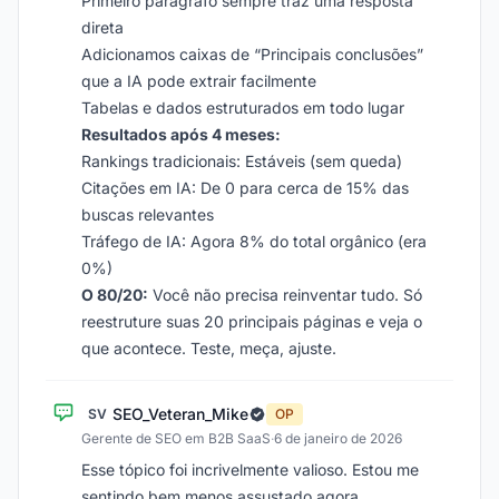
Primeiro parágrafo sempre traz uma resposta
direta
Adicionamos caixas de “Principais conclusões”
que a IA pode extrair facilmente
Tabelas e dados estruturados em todo lugar
Resultados após 4 meses:
Rankings tradicionais: Estáveis (sem queda)
Citações em IA: De 0 para cerca de 15% das
buscas relevantes
Tráfego de IA: Agora 8% do total orgânico (era
0%)
O 80/20:
Você não precisa reinventar tudo. Só
reestruture suas 20 principais páginas e veja o
que acontece. Teste, meça, ajuste.
SEO_Veteran_Mike
SV
OP
Gerente de SEO em B2B SaaS
·
6 de janeiro de 2026
Esse tópico foi incrivelmente valioso. Estou me
sentindo bem menos assustado agora.