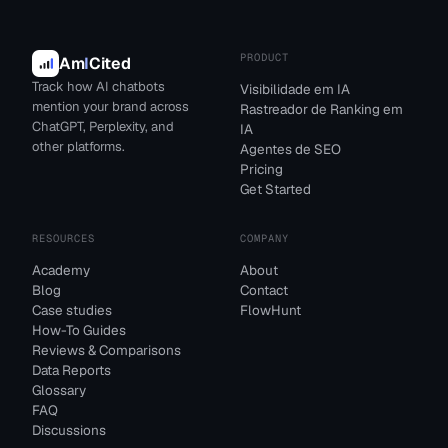
PRODUCT
Am
I
Cited
Track how AI chatbots
Visibilidade em IA
mention your brand across
Rastreador de Ranking em
ChatGPT, Perplexity, and
IA
other platforms.
Agentes de SEO
Pricing
Get Started
RESOURCES
COMPANY
Academy
About
Blog
Contact
Case studies
FlowHunt
How-To Guides
Reviews & Comparisons
Data Reports
Glossary
FAQ
Discussions