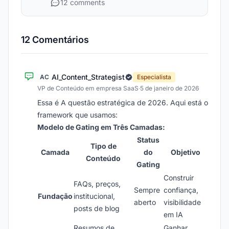
12 comments
12 Comentários
AI_Content_Strategist
AC
Especialista
VP de Conteúdo em empresa SaaS
·
5 de janeiro de 2026
Essa é A questão estratégica de 2026. Aqui está o
framework que usamos:
Modelo de Gating em Três Camadas:
Status
Tipo de
Camada
do
Objetivo
Conteúdo
Gating
Construir
FAQs, preços,
Sempre
confiança,
Fundação
institucional,
aberto
visibilidade
posts de blog
em IA
Resumos de
Ganhar