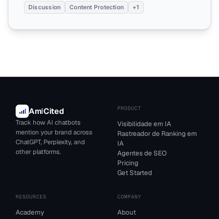
Discussion
Content Protection
+1
PRODUCT
Am
I
Cited
Track how AI chatbots
Visibilidade em IA
mention your brand across
Rastreador de Ranking em
ChatGPT, Perplexity, and
IA
other platforms.
Agentes de SEO
Pricing
Get Started
RESOURCES
COMPANY
Academy
About