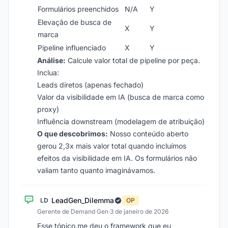
Formulários preenchidos
N/A
Y
Elevação de busca de
X
Y
marca
Pipeline influenciado
X
Y
Análise:
Calcule valor total de pipeline por peça.
Inclua:
Leads diretos (apenas fechado)
Valor da visibilidade em IA (busca de marca como
proxy)
Influência downstream (modelagem de atribuição)
O que descobrimos:
Nosso conteúdo aberto
gerou 2,3x mais valor total quando incluímos
efeitos da visibilidade em IA. Os formulários não
valiam tanto quanto imaginávamos.
LeadGen_Dilemma
LD
OP
Gerente de Demand Gen
·
3 de janeiro de 2026
Esse tópico me deu o framework que eu