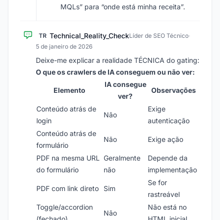
MQLs” para “onde está minha receita”.
Technical_Reality_Check
TR
Líder de SEO Técnico
·
5 de janeiro de 2026
Deixe-me explicar a realidade TÉCNICA do gating:
O que os crawlers de IA conseguem ou não ver:
IA consegue
Elemento
Observações
ver?
Conteúdo atrás de
Exige
Não
login
autenticação
Conteúdo atrás de
Não
Exige ação
formulário
PDF na mesma URL
Geralmente
Depende da
do formulário
não
implementação
Se for
PDF com link direto
Sim
rastreável
Toggle/accordion
Não está no
Não
(fechado)
HTML inicial