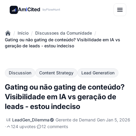
Am
I
Cited
by
FlowHunt
/
/
/
Início
Discussoes da Comunidade
Home
Gating ou não gating de conteúdo? Visibilidade em IA vs
geração de leads - estou indeciso
Discussion
Content Strategy
Lead Generation
Gating ou não gating de conteúdo?
Visibilidade em IA vs geração de
leads - estou indeciso
LeadGen_Dilemma
·
Gerente de Demand Gen
·
Jan 5, 2026
LE
·
124 upvotes
·
12 comments