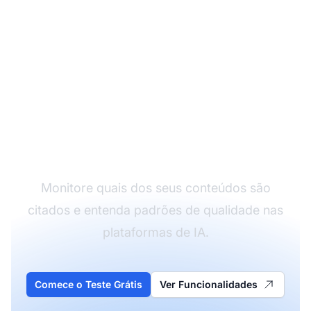
Acompanhe a
Qualidade do Seu
Conteúdo na IA
Monitore quais dos seus conteúdos são
citados e entenda padrões de qualidade nas
plataformas de IA.
Comece o Teste Grátis
Ver Funcionalidades