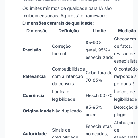
Os limites mínimos de qualidade para IA são
multidimensionais. Aqui está o framework:
Dimensões centrais de qualidade:
Dimensão
Definição
Limite
Medição
Checagem
85-90%
Correção
de fatos,
Precisão
geral, 95%+
factual
revisão de
especializado
especialista
Compatibilidade
O conteúdo
Cobertura de
Relevância
com a intenção
responde à
70-85%
da consulta
pergunta?
Lógica e
Índices de
Coerência
Flesch 60-70
legibilidade
legibilidade
85-95%
Detecção d
Originalidade
Não duplicado
único
plágio
Atribuição
Especialistas
Sinais de
de
Autoridade
nomeados,
credibilidade
especialista