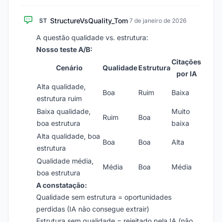
StructureVsQuality_Tom
ST
·
7 de janeiro de 2026
A questão qualidade vs. estrutura:
Nosso teste A/B:
Citações
Cenário
Qualidade
Estrutura
por IA
Alta qualidade,
Boa
Ruim
Baixa
estrutura ruim
Baixa qualidade,
Muito
Ruim
Boa
boa estrutura
baixa
Alta qualidade, boa
Boa
Boa
Alta
estrutura
Qualidade média,
Média
Boa
Média
boa estrutura
A constatação:
Qualidade sem estrutura = oportunidades
perdidas (IA não consegue extrair)
Estrutura sem qualidade = rejeitado pela IA (não