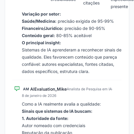
citações
presente
Variação por setor:
Saúde/Medicina:
precisão exigida de 95-99%
Financeiro/Jurídico:
precisão de 90-95%
Conteúdo geral:
80-85% aceitável
O principal insight:
Sistemas de IA aprenderam a reconhecer sinais de
qualidade. Eles favorecem conteúdo que pareça
confiável: autores especialistas, fontes citadas,
dados específicos, estrutura clara.
AIEvaluation_Mike
AM
Analista de Pesquisa em IA
·
8 de janeiro de 2026
Como a IA realmente avalia a qualidade:
Sinais que sistemas de IA buscam:
1. Autoridade da fonte:
Autor nomeado com credenciais
Reputação da publicação