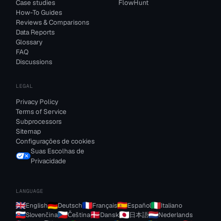
Case studies
FlowHunt
How-To Guides
Reviews & Comparisons
Data Reports
Glossary
FAQ
Discussions
LEGAL
Privacy Policy
Terms of Service
Subprocessors
Sitemap
Configurações de cookies
Suas Escolhas de
Privacidade
LANGUAGE
English
Deutsch
Français
Español
Italiano
Slovenčina
Čeština
Dansk
日本語
Nederlands