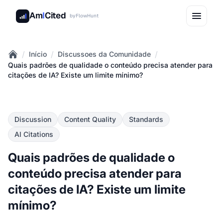
Am
I
Cited
by
FlowHunt
/
/
/
Início
Discussoes da Comunidade
Home
Quais padrões de qualidade o conteúdo precisa atender para
citações de IA? Existe um limite mínimo?
Discussion
Content Quality
Standards
AI Citations
Quais padrões de qualidade o
conteúdo precisa atender para
citações de IA? Existe um limite
mínimo?