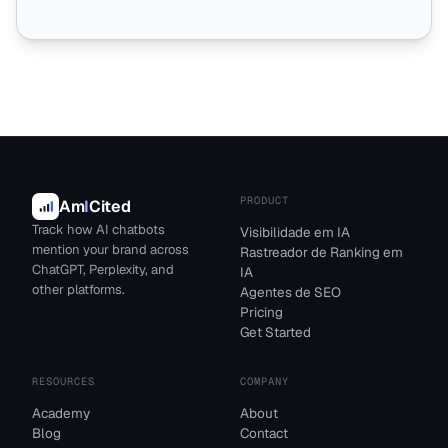
PRODUCT
Am
I
Cited
Track how AI chatbots
Visibilidade em IA
mention your brand across
Rastreador de Ranking em
ChatGPT, Perplexity, and
IA
other platforms.
Agentes de SEO
Pricing
Get Started
RESOURCES
COMPANY
Academy
About
Blog
Contact