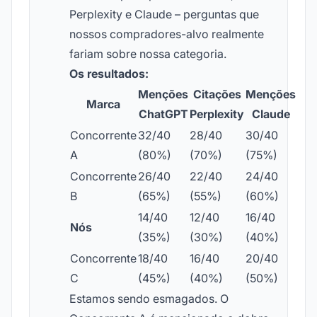
Perplexity e Claude – perguntas que
nossos compradores-alvo realmente
fariam sobre nossa categoria.
Os resultados:
Menções
Citações
Menções
Marca
ChatGPT
Perplexity
Claude
Concorrente
32/40
28/40
30/40
A
(80%)
(70%)
(75%)
Concorrente
26/40
22/40
24/40
B
(65%)
(55%)
(60%)
14/40
12/40
16/40
Nós
(35%)
(30%)
(40%)
Concorrente
18/40
16/40
20/40
C
(45%)
(40%)
(50%)
Estamos sendo esmagados. O