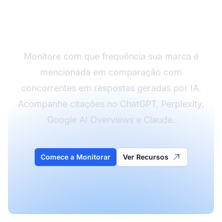
Acompanhe seu Share
of Voice em IA
Monitore com que frequência sua marca é
mencionada em comparação com
concorrentes em respostas geradas por IA.
Acompanhe citações no ChatGPT, Perplexity,
Google AI Overviews e Claude.
Comece a Monitorar
Ver Recursos