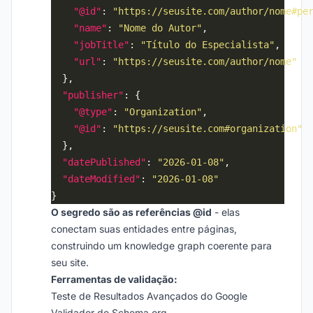
"@id"
: 
"https://seusite.com/author/nome#pe
"name"
: 
"Nome do Autor"
"jobTitle"
: 
"Título do Especialista"
"url"
: 
"https://seusite.com/author/nome"
"publisher"
"@type"
: 
"Organization"
"@id"
: 
"https://seusite.com#organization"
"datePublished"
: 
"2026-01-08"
"dateModified"
: 
"2026-01-08"
O segredo são as referências @id
- elas
conectam suas entidades entre páginas,
construindo um knowledge graph coerente para
seu site.
Ferramentas de validação:
Teste de Resultados Avançados do Google
Validador do Schema.org