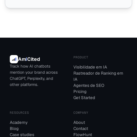
PRODUCT
Am
I
Cited
Track how AI chatbots
Visibilidade em IA
mention your brand across
Rastreador de Ranking em
ChatGPT, Perplexity, and
IA
other platforms.
Agentes de SEO
Pricing
Get Started
RESOURCES
COMPANY
Academy
About
Blog
Contact
Case studies
FlowHunt