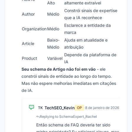
Alto
altamente extraível
Constrói sinais de expertise
Author
Médio
que a IA reconhece
Esclarece a entidade da
Organization
Médio
marca
Baixo-
Ajuda em atualidade e
Article
Médio
atribuição
Depende da plataforma de
Product
Variável
IA
Seu schema de Artigo não foi em vão
- ele
constrói sinais de entidade ao longo do tempo.
Mas não espere melhorias imediatas em citações
de IA.
TechSEO_Kevin
TK
OP
·
8 de janeiro de 2026
Replying to SchemaExpert_Rachel
Então schema de FAQ deveria ter sido
minha prioridade? Eu adicionei alguns, mas