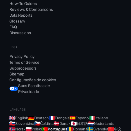
How-To Guides
Reviews & Comparisons
Data Reports
Glossary
FAQ
Discussions
LEGAL
Privacy Policy
Terms of Service
Subprocessors
Sitemap
Configurações de cookies
Suas Escolhas de
Privacidade
LANGUAGE
English
Deutsch
Français
Español
Italiano
Slovenčina
Čeština
Dansk
日本語
Nederlands
Norsk
Polski
Português
Română
Svenska
中文