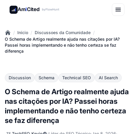
Am
I
Cited
by
FlowHunt
/
/
/
Início
Discussoes da Comunidade
Home
O Schema de Artigo realmente ajuda nas citações por IA?
Passei horas implementando e não tenho certeza se faz
diferença
Discussion
Schema
Technical SEO
AI Search
O Schema de Artigo realmente ajuda
nas citações por IA? Passei horas
implementando e não tenho certeza
se faz diferença
TechSEO_Kevin
·
Líder de SEO Técnico
·
Jan 8, 2026
·
TE