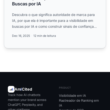
Buscas por IA
Descubra o que significa autoridade de marca para
IA, por que ela é importante para a visibilidade em
buscas por IA e como construir sinais de confiança
que aju...
Dec 16, 2025
12 min de leitura
PRODUCT
Am
I
Cited
Track how AI chatbots
Visibilidade em IA
mention your brand across
Rastreador de Ranking em
ChatGPT, Perplexity, and
IA
other platforms.