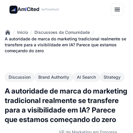
Am
I
Cited
by
FlowHunt
/
/
/
Início
Discussoes da Comunidade
Home
A autoridade de marca do marketing tradicional realmente se
transfere para a visibilidade em IA? Parece que estamos
começando do zero
Discussion
Brand Authority
AI Search
Strategy
A autoridade de marca do marketing
tradicional realmente se transfere
para a visibilidade em IA? Parece
que estamos começando do zero
VP de Marketing em Empresa