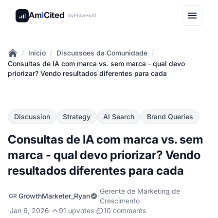
Am
I
Cited
by
FlowHunt
/
/
/
Início
Discussoes da Comunidade
Home
Consultas de IA com marca vs. sem marca - qual devo
priorizar? Vendo resultados diferentes para cada
Discussion
Strategy
AI Search
Brand Queries
Consultas de IA com marca vs. sem
marca - qual devo priorizar? Vendo
resultados diferentes para cada
Gerente de Marketing de
GrowthMarketer_Ryan
·
GR
Crescimento
·
Jan 6, 2026
·
91 upvotes
·
10 comments