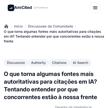
Am
I
Cited
by
FlowHunt
/
/
/
Início
Discussoes da Comunidade
Home
O que torna algumas fontes mais autoritativas para citações
em IA? Tentando entender por que concorrentes estão à nossa
frente
Discussion
Authority
Citations
AI Search
O que torna algumas fontes mais
autoritativas para citações em IA?
Tentando entender por que
concorrentes estão à nossa frente
Gerente de Inteligência