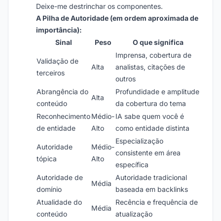
Deixe-me destrinchar os componentes.
A Pilha de Autoridade (em ordem aproximada de
importância):
Sinal
Peso
O que significa
Imprensa, cobertura de
Validação de
Alta
analistas, citações de
terceiros
outros
Abrangência do
Profundidade e amplitude
Alta
conteúdo
da cobertura do tema
Reconhecimento
Médio-
IA sabe quem você é
de entidade
Alto
como entidade distinta
Especialização
Autoridade
Médio-
consistente em área
tópica
Alto
específica
Autoridade de
Autoridade tradicional
Média
domínio
baseada em backlinks
Atualidade do
Recência e frequência de
Média
conteúdo
atualização