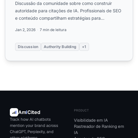
Discussão da comunidade sobre como construir
autoridade para citações de IA. Profissionais de SEO
e conteúdo compartilham estratégias para
estabelecer sinais de...
Jan 2, 2026
7 min de leitura
Discussion
Authority Building
+1
PRODUCT
Am
I
Cited
Track how AI chatbots
Visibilidade em IA
mention your brand across
Rastreador de Ranking em
ChatGPT, Perplexity, and
IA
other platforms.