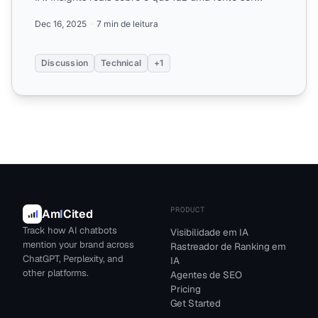
citada primeiro....
Dec 16, 2025
7 min de leitura
Discussion
Technical
+1
PRODUCT
Am
I
Cited
Track how AI chatbots
Visibilidade em IA
mention your brand across
Rastreador de Ranking em
ChatGPT, Perplexity, and
IA
other platforms.
Agentes de SEO
Pricing
Get Started