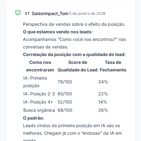
SalesImpact_Tom
ST
·
5 de janeiro de 2026
Perspectiva de vendas sobre o efeito da posição.
O que estamos vendo nos leads:
Acompanhamos “Como você nos encontrou?” nas
conversas de vendas.
Correlação da posição com a qualidade do lead:
Como nos
Score de
Taxa de
encontraram
Qualidade do Lead
Fechamento
IA: Primeira
78/100
34%
posição
IA: Posição 2-3
65/100
22%
IA: Posição 4+
52/100
14%
Busca orgânica
68/100
26%
O padrão:
Leads vindos da primeira posição em IA são os
melhores. Chegam já com o “endosso” da IA em
mente.