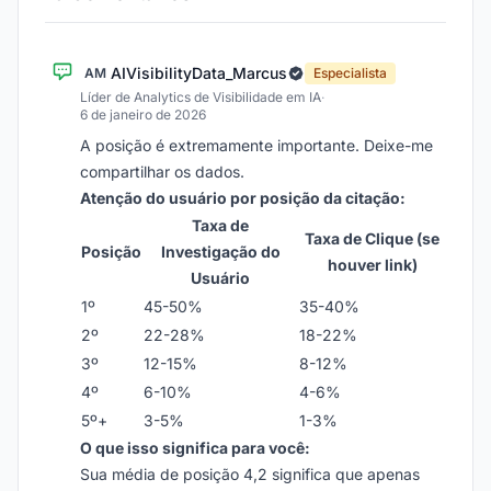
AIVisibilityData_Marcus
AM
Especialista
Líder de Analytics de Visibilidade em IA
·
6 de janeiro de 2026
A posição é extremamente importante. Deixe-me
compartilhar os dados.
Atenção do usuário por posição da citação:
Taxa de
Taxa de Clique (se
Posição
Investigação do
houver link)
Usuário
1º
45-50%
35-40%
2º
22-28%
18-22%
3º
12-15%
8-12%
4º
6-10%
4-6%
5º+
3-5%
1-3%
O que isso significa para você:
Sua média de posição 4,2 significa que apenas