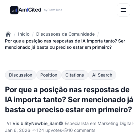
Am
I
Cited
by
FlowHunt
/
/
/
Início
Discussoes da Comunidade
Home
Por que a posição nas respostas de IA importa tanto? Ser
mencionado já basta ou preciso estar em primeiro?
Discussion
Position
Citations
AI Search
Por que a posição nas respostas de
IA importa tanto? Ser mencionado já
basta ou preciso estar em primeiro?
VisibilityNewbie_Sam
·
Especialista em Marketing Digital
·
VI
Jan 6, 2026
·
124 upvotes
·
10 comments