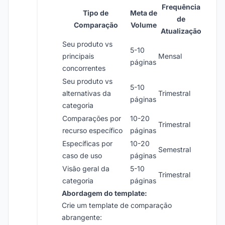
Frequência
Tipo de
Meta de
de
Comparação
Volume
Atualização
Seu produto vs
5-10
principais
Mensal
páginas
concorrentes
Seu produto vs
5-10
alternativas da
Trimestral
páginas
categoria
Comparações por
10-20
Trimestral
recurso específico
páginas
Específicas por
10-20
Semestral
caso de uso
páginas
Visão geral da
5-10
Trimestral
categoria
páginas
Abordagem do template:
Crie um template de comparação
abrangente: