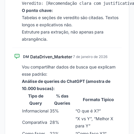
O ponto chave:
Tabelas e seções de veredito são citadas. Textos
longos e explicativos não.
Estruture para extração, não apenas para
abrangência.
DataDriven_Marketer
DM
·
7 de janeiro de 2026
Vou compartilhar dados de busca que explicam
esse padrão:
Análise de queries do ChatGPT (amostra de
10.000 buscas):
Tipo de
% das
Formato Típico
Query
Queries
Informacional
35%
“O que é X?”
“X vs Y”, “Melhor X
Comparativa
28%
para Y”
Como fazer
22%
“Como faço X?”