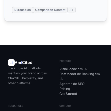
Discussion
Comparison Content
+1
PRODUCT
Am
I
Cited
Track how AI chatbots
Visibilidade em IA
mention your brand across
Rastreador de Ranking em
ChatGPT, Perplexity, and
IA
other platforms.
Agentes de SEO
Pricing
Get Started
RESOURCES
COMPANY