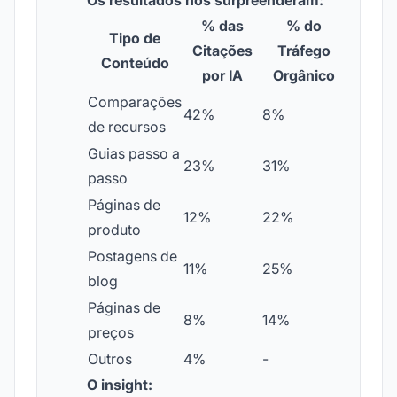
Os resultados nos surpreenderam:
% das
% do
Tipo de
Citações
Tráfego
Conteúdo
por IA
Orgânico
Comparações
42%
8%
de recursos
Guias passo a
23%
31%
passo
Páginas de
12%
22%
produto
Postagens de
11%
25%
blog
Páginas de
8%
14%
preços
Outros
4%
-
O insight: