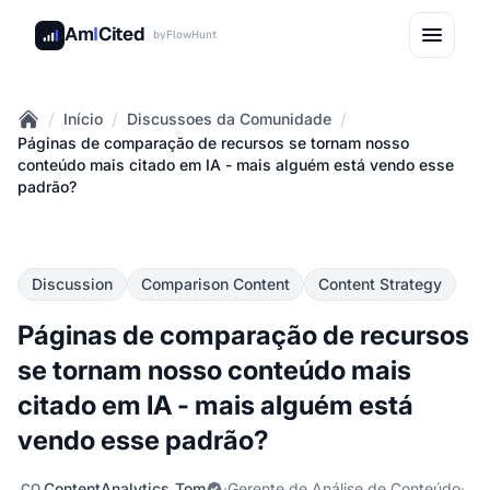
Am
I
Cited
by
FlowHunt
/
/
/
Início
Discussoes da Comunidade
Home
Páginas de comparação de recursos se tornam nosso
conteúdo mais citado em IA - mais alguém está vendo esse
padrão?
Discussion
Comparison Content
Content Strategy
Páginas de comparação de recursos
se tornam nosso conteúdo mais
citado em IA - mais alguém está
vendo esse padrão?
ContentAnalytics_Tom
·
Gerente de Análise de Conteúdo
·
CO