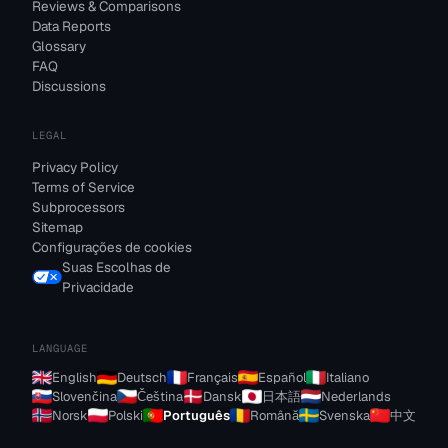
Reviews & Comparisons
Data Reports
Glossary
FAQ
Discussions
LEGAL
Privacy Policy
Terms of Service
Subprocessors
Sitemap
Configurações de cookies
Suas Escolhas de
Privacidade
LANGUAGE
English
Deutsch
Français
Español
Italiano
Slovenčina
Čeština
Dansk
日本語
Nederlands
Norsk
Polski
Português
Română
Svenska
中文