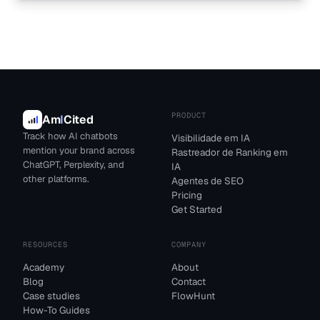
PRODUCT
Am
I
Cited
Track how AI chatbots
Visibilidade em IA
mention your brand across
Rastreador de Ranking em
ChatGPT, Perplexity, and
IA
other platforms.
Agentes de SEO
Pricing
Get Started
RESOURCES
COMPANY
Academy
About
Blog
Contact
Case studies
FlowHunt
How-To Guides