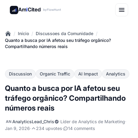
Am
I
Cited
by
FlowHunt
/
/
/
Início
Discussoes da Comunidade
Home
Quanto a busca por IA afetou seu tráfego orgânico?
Compartilhando números reais
Discussion
Organic Traffic
AI Impact
Analytics
Quanto a busca por IA afetou seu
tráfego orgânico? Compartilhando
números reais
AnalyticsLead_Chris
·
Líder de Analytics de Marketing
·
AN
Jan 9, 2026
·
234 upvotes
·
14 comments