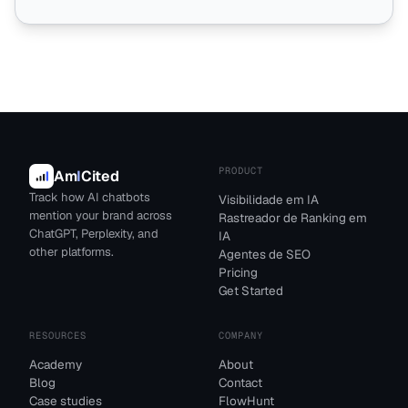
PRODUCT
Am
I
Cited
Track how AI chatbots
Visibilidade em IA
mention your brand across
Rastreador de Ranking em
ChatGPT, Perplexity, and
IA
other platforms.
Agentes de SEO
Pricing
Get Started
RESOURCES
COMPANY
Academy
About
Blog
Contact
Case studies
FlowHunt