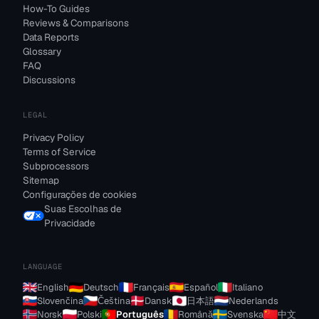
How-To Guides
Reviews & Comparisons
Data Reports
Glossary
FAQ
Discussions
LEGAL
Privacy Policy
Terms of Service
Subprocessors
Sitemap
Configurações de cookies
Suas Escolhas de
Privacidade
LANGUAGE
English
Deutsch
Français
Español
Italiano
Slovenčina
Čeština
Dansk
日本語
Nederlands
Norsk
Polski
Português
Română
Svenska
中文