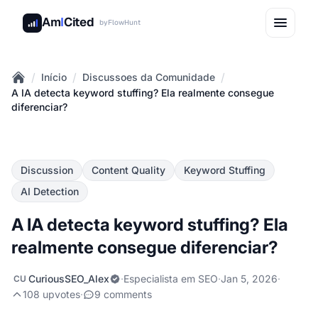
Am
I
Cited
by
FlowHunt
/
/
/
Início
Discussoes da Comunidade
Home
A IA detecta keyword stuffing? Ela realmente consegue
diferenciar?
Discussion
Content Quality
Keyword Stuffing
AI Detection
A IA detecta keyword stuffing? Ela
realmente consegue diferenciar?
CuriousSEO_Alex
·
Especialista em SEO
·
Jan 5, 2026
·
CU
108 upvotes
·
9 comments