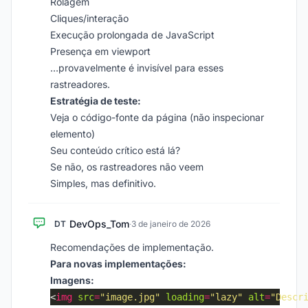
Rolagem
Cliques/interação
Execução prolongada de JavaScript
Presença em viewport
…provavelmente é invisível para esses
rastreadores.
Estratégia de teste:
Veja o código-fonte da página (não inspecionar
elemento)
Seu conteúdo crítico está lá?
Se não, os rastreadores não veem
Simples, mas definitivo.
DevOps_Tom
DT
·
3 de janeiro de 2026
Recomendações de implementação.
Para novas implementações:
Imagens:
<
img
src
=
"image.jpg"
loading
=
"lazy"
alt
=
"Descr