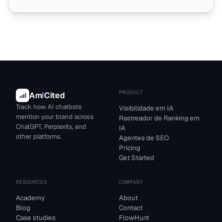
PRODUCT
Am
I
Cited
Track how AI chatbots
Visibilidade em IA
mention your brand across
Rastreador de Ranking em
ChatGPT, Perplexity, and
IA
other platforms.
Agentes de SEO
Pricing
Get Started
RESOURCES
COMPANY
Academy
About
Blog
Contact
Case studies
FlowHunt