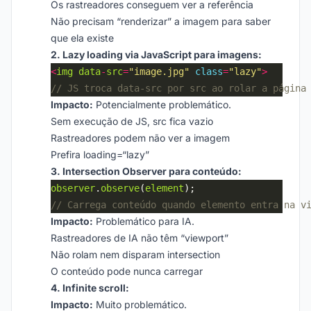
Os rastreadores conseguem ver a referência
Não precisam “renderizar” a imagem para saber
que ela existe
2. Lazy loading via JavaScript para imagens:
<
img
data
-
src
=
"image.jpg"
class
=
"lazy"
>
Impacto:
Potencialmente problemático.
Sem execução de JS, src fica vazio
Rastreadores podem não ver a imagem
Prefira loading=“lazy”
3. Intersection Observer para conteúdo:
observer
.
observe
(
element
Impacto:
Problemático para IA.
Rastreadores de IA não têm “viewport”
Não rolam nem disparam intersection
O conteúdo pode nunca carregar
4. Infinite scroll:
Impacto:
Muito problemático.