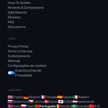
How-To Guides
Reviews & Comparisons
Data Reports
Glossary
FAQ
Discussions
LEGAL
Privacy Policy
Terms of Service
Subprocessors
Sitemap
Configurações de cookies
Suas Escolhas de
Privacidade
LANGUAGE
English
Deutsch
Français
Español
Italiano
Slovenčina
Čeština
Dansk
日本語
Nederlands
Norsk
Polski
Português
Română
Svenska
中文