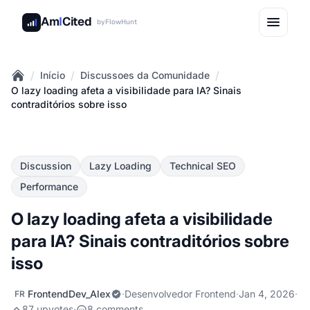
Am
I
Cited
by
FlowHunt
/
/
/
Início
Discussoes da Comunidade
Home
O lazy loading afeta a visibilidade para IA? Sinais
contraditórios sobre isso
Discussion
Lazy Loading
Technical SEO
Performance
O lazy loading afeta a visibilidade
para IA? Sinais contraditórios sobre
isso
FrontendDev_Alex
·
Desenvolvedor Frontend
·
Jan 4, 2026
·
FR
87 upvotes
·
8 comments