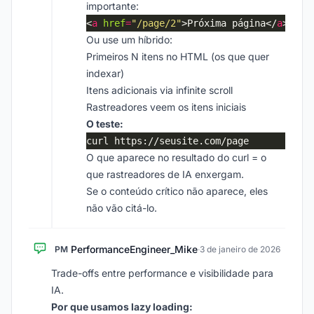
importante:
<
a
href
=
"/page/2"
>Próxima página</
a
Ou use um híbrido:
Primeiros N itens no HTML (os que quer
indexar)
Itens adicionais via infinite scroll
Rastreadores veem os itens iniciais
O teste:
O que aparece no resultado do curl = o
que rastreadores de IA enxergam.
Se o conteúdo crítico não aparece, eles
não vão citá-lo.
PerformanceEngineer_Mike
PM
·
3 de janeiro de 2026
Trade-offs entre performance e visibilidade para
IA.
Por que usamos lazy loading: