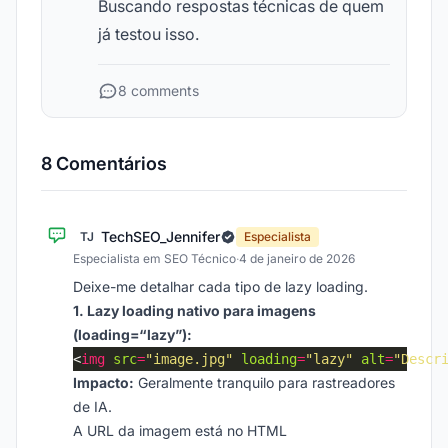
Buscando respostas técnicas de quem
já testou isso.
8 comments
8 Comentários
TechSEO_Jennifer
TJ
Especialista
Especialista em SEO Técnico
·
4 de janeiro de 2026
Deixe-me detalhar cada tipo de lazy loading.
1. Lazy loading nativo para imagens
(loading=“lazy”):
<
img
src
=
"image.jpg"
loading
=
"lazy"
alt
=
"Descr
Impacto:
Geralmente tranquilo para rastreadores
de IA.
A URL da imagem está no HTML