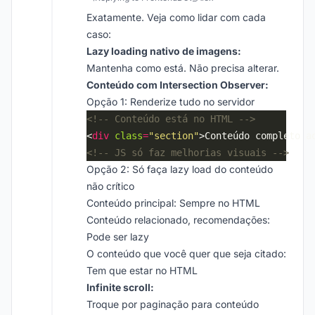
Exatamente. Veja como lidar com cada
caso:
Lazy loading nativo de imagens:
Mantenha como está. Não precisa alterar.
Conteúdo com Intersection Observer:
Opção 1: Renderize tudo no servidor
<!-- Conteúdo está no HTML -->
<
div
class
=
"section"
>Conteúdo completo a
<!-- JS só faz melhorias visuais -->
Opção 2: Só faça lazy load do conteúdo
não crítico
Conteúdo principal: Sempre no HTML
Conteúdo relacionado, recomendações:
Pode ser lazy
O conteúdo que você quer que seja citado:
Tem que estar no HTML
Infinite scroll:
Troque por paginação para conteúdo