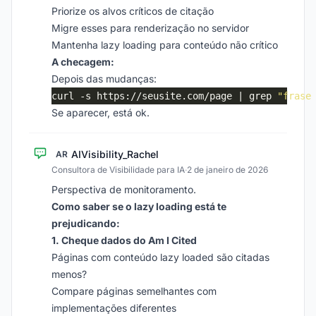
Priorize os alvos críticos de citação
Migre esses para renderização no servidor
Mantenha lazy loading para conteúdo não crítico
A checagem:
Depois das mudanças:
curl -s https://seusite.com/page | grep 
"frase
Se aparecer, está ok.
AIVisibility_Rachel
AR
Consultora de Visibilidade para IA
·
2 de janeiro de 2026
Perspectiva de monitoramento.
Como saber se o lazy loading está te
prejudicando:
1. Cheque dados do Am I Cited
Páginas com conteúdo lazy loaded são citadas
menos?
Compare páginas semelhantes com
implementações diferentes