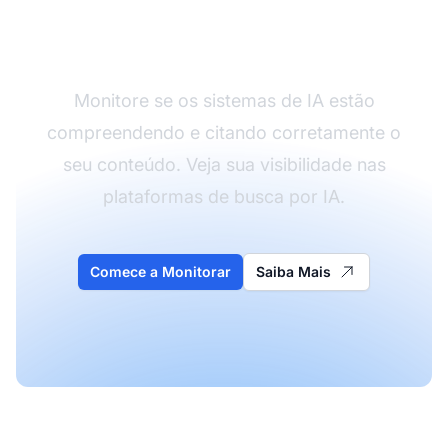
Acompanhe como a IA
entende você
Monitore se os sistemas de IA estão
compreendendo e citando corretamente o
seu conteúdo. Veja sua visibilidade nas
plataformas de busca por IA.
Comece a Monitorar
Saiba Mais