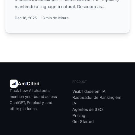
mantendo a linguagem natural. Descubra as
melhores práticas para...
Dec 16, 2025
13 min de leitura
PRODUCT
Am
I
Cited
Track how AI chatbots
Visibilidade em IA
mention your brand across
Rastreador de Ranking em
ChatGPT, Perplexity, and
IA
other platforms.
Agentes de SEO
Pricing
Get Started