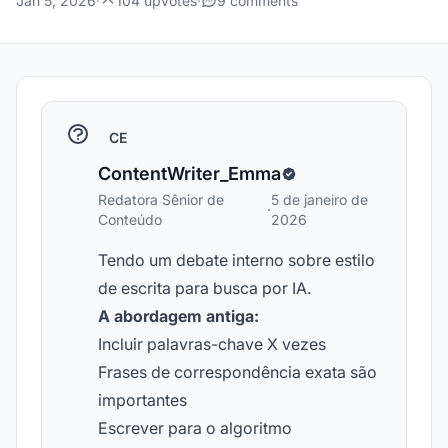
Jan 5, 2026
·
104 upvotes
·
9 comments
CE
ContentWriter_Emma
Redatora Sênior de
5 de janeiro de
·
Conteúdo
2026
Tendo um debate interno sobre estilo
de escrita para busca por IA.
A abordagem antiga:
Incluir palavras-chave X vezes
Frases de correspondência exata são
importantes
Escrever para o algoritmo