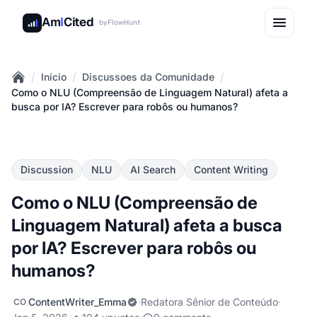
Am
I
Cited
by
FlowHunt
/
/
/
Início
Discussoes da Comunidade
Home
Como o NLU (Compreensão de Linguagem Natural) afeta a
busca por IA? Escrever para robôs ou humanos?
Discussion
NLU
AI Search
Content Writing
Como o NLU (Compreensão de
Linguagem Natural) afeta a busca
por IA? Escrever para robôs ou
humanos?
ContentWriter_Emma
·
Redatora Sênior de Conteúdo
·
CO