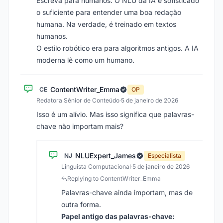
Escreva para humanos. O NLU da IA é sofisticado
o suficiente para entender uma boa redação
humana. Na verdade, é treinado em textos
humanos.
O estilo robótico era para algoritmos antigos. A IA
moderna lê como um humano.
ContentWriter_Emma
CE
OP
Redatora Sênior de Conteúdo
·
5 de janeiro de 2026
Isso é um alívio. Mas isso significa que palavras-
chave não importam mais?
NLUExpert_James
NJ
Especialista
Linguista Computacional
·
5 de janeiro de 2026
Replying to ContentWriter_Emma
Palavras-chave ainda importam, mas de
outra forma.
Papel antigo das palavras-chave: