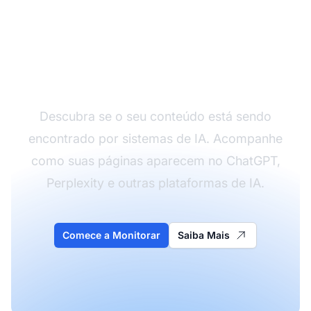
Verifique Sua
Visibilidade em IA
Descubra se o seu conteúdo está sendo
encontrado por sistemas de IA. Acompanhe
como suas páginas aparecem no ChatGPT,
Perplexity e outras plataformas de IA.
Comece a Monitorar
Saiba Mais