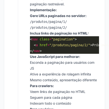
paginação rastreável.
Implementação:
Gere URLs paginadas no servidor:
/produtos/pagina/1/
/produtos/pagina/2/
Inclua links de paginação no HTML:
<
nav
class
=
"pagination"
  <
a
href
=
"/produtos/pagina/2/"
>Próxima<
</
nav
Use JavaScript para melhorar:
Esconda a paginação para usuários com
JS
Ative a experiência de rolagem infinita
Mesmo conteúdo, apresentação diferente
Para crawlers:
Veem links de paginação no HTML
Seguem para cada página
Indexam todo o conteúdo