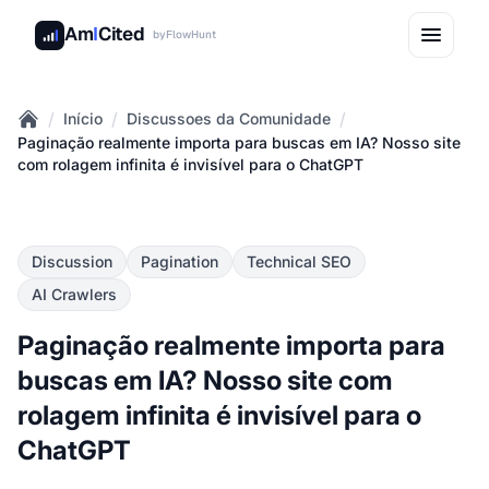
Am
I
Cited
by
FlowHunt
/
/
/
Início
Discussoes da Comunidade
Home
Paginação realmente importa para buscas em IA? Nosso site
com rolagem infinita é invisível para o ChatGPT
Discussion
Pagination
Technical SEO
AI Crawlers
Paginação realmente importa para
buscas em IA? Nosso site com
rolagem infinita é invisível para o
ChatGPT