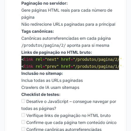
Paginação no servidor:
Gere páginas HTML reais para cada número de
página
Não redirecione URLs paginadas para a principal
Tags canônicas:
Canônicas autorreferenciadas em cada página
aponta para si mesma
/produtos/pagina/2/
Links de paginação no HTML bruto:
<
link
rel
=
"next"
href
=
"/produtos/pagina/2/"
<
link
rel
=
"prev"
href
=
"/produtos/pagina/1/"
Inclusão no sitemap:
Inclua todas as URLs paginadas
Crawlers de IA usam sitemaps
Checklist de testes:
Desative o JavaScript – consegue navegar por
todas as páginas?
Verifique links de paginação no HTML bruto
Confirme que cada página tem conteúdo único
Confirme canônicas autorreferenciadas