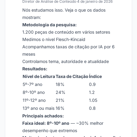
Diretor de Análise de Conteúdo
·
4 de janeiro de 2026
Nós estudamos isso. Veja o que os dados
mostram:
Metodologia da pesquisa:
1.200 peças de conteúdo em vários setores
Medimos o nível Flesch-Kincaid
Acompanhamos taxas de citação por IA por 6
meses
Controlamos tema, autoridade e atualidade
Resultados:
Nível de Leitura
Taxa de Citação
Índice
5º-7º ano
18%
0.9
8º-10º ano
24%
1.2
11º-12º ano
21%
1.05
13º ano ou mais
16%
0.8
Principais achados:
Faixa ideal: 8º-10º ano
— ~30% melhor
desempenho que extremos