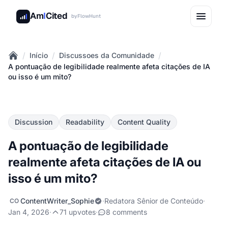
Am
I
Cited
by
FlowHunt
/
/
/
Início
Discussoes da Comunidade
Home
A pontuação de legibilidade realmente afeta citações de IA
ou isso é um mito?
Discussion
Readability
Content Quality
A pontuação de legibilidade
realmente afeta citações de IA ou
isso é um mito?
ContentWriter_Sophie
·
Redatora Sênior de Conteúdo
·
CO
Jan 4, 2026
·
71 upvotes
·
8 comments