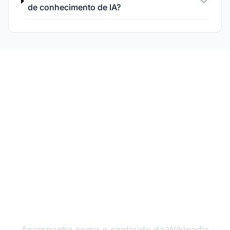
de conhecimento de IA?
Monitore Sua
Visibilidade em IA
Gerada pela Wikipedia
Acompanhe como o conteúdo da Wikipedia