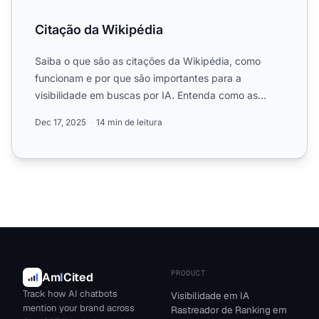
Citação da Wikipédia
Saiba o que são as citações da Wikipédia, como
funcionam e por que são importantes para a
visibilidade em buscas por IA. Entenda como as
citações se propagam pa...
Dec 17, 2025
14 min de leitura
PRODUCT
Am
I
Cited
Track how AI chatbots
Visibilidade em IA
mention your brand across
Rastreador de Ranking em