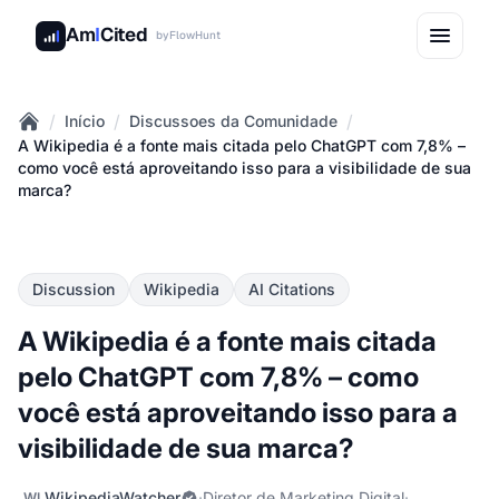
Am
I
Cited
by
FlowHunt
/
/
/
Início
Discussoes da Comunidade
Home
A Wikipedia é a fonte mais citada pelo ChatGPT com 7,8% –
como você está aproveitando isso para a visibilidade de sua
marca?
Discussion
Wikipedia
AI Citations
A Wikipedia é a fonte mais citada
pelo ChatGPT com 7,8% – como
você está aproveitando isso para a
visibilidade de sua marca?
WikipediaWatcher
·
Diretor de Marketing Digital
·
WI