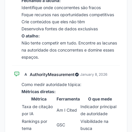
Fechando a lacuna:
Identifique onde concorrentes são fracos
Foque recursos nas oportunidades competitivas
Crie conteúdos que eles não têm
Desenvolva fontes de dados exclusivas
O atalho:
Não tente competir em tudo. Encontre as lacunas
na autoridade dos concorrentes e domine esses
espaços.
AuthorityMeasurement
A
·
January 8, 2026
Como medir autoridade tópica:
Métricas diretas:
Métrica
Ferramenta
O que mede
Taxa de citação
Indicador principal
Am I Cited
por IA
de autoridade
Rankings por
Visibilidade na
GSC
tema
busca