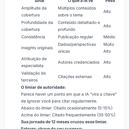
Sinal
O que a IA vê
Peso
Amplitude da
Múltiplos conteúdos
Alto
cobertura
sobre o tema
Profundidade da
Conteúdo detalhado e
Alto
cobertura
profundo
Consistência
Publicação regular
Médio
Dados/perspectivas
Muito
Insights originais
únicas
Alto
Atribuição de
Autores credenciados
Alto
especialista
Validação de
Citações externas
Alto
terceiros
O limiar de autoridade:
Parece haver um ponto em que a IA “vira a chave”
de ignorar você para citar regularmente.
Abaixo do limiar: Citado ocasionalmente (5-15%)
Acima do limiar: Citado frequentemente (35-50%)
Sua jornada de 12 meses cruzou esse limiar.
Fatores-chave do seu sucesso: