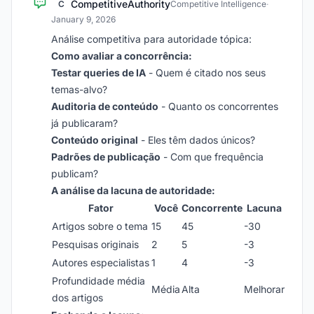
CompetitiveAuthority
C
Competitive Intelligence
·
January 9, 2026
Análise competitiva para autoridade tópica:
Como avaliar a concorrência:
Testar queries de IA
- Quem é citado nos seus
temas-alvo?
Auditoria de conteúdo
- Quanto os concorrentes
já publicaram?
Conteúdo original
- Eles têm dados únicos?
Padrões de publicação
- Com que frequência
publicam?
A análise da lacuna de autoridade:
Fator
Você
Concorrente
Lacuna
Artigos sobre o tema
15
45
-30
Pesquisas originais
2
5
-3
Autores especialistas
1
4
-3
Profundidade média
Média
Alta
Melhorar
dos artigos