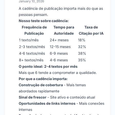
January 10, 2026
A cadência de publicação importa mais do que as
pessoas pensam.
Nosso teste sobre cadência:
Frequência de
Tempo para
Taxa de
Publicação
Autoridade
Citação por IA
1 texto/mês
24+ meses
18%
2-3 textos/mês
12-15 meses
32%
4-6 textos/mês
6-9 meses
38%
8+ textos/mês
4-6 meses
35%
O ponto ideal: 2-4 textos por mês
Mais que 6 tende a comprometer a qualidade.
Por que a cadência importa:
Construção de cobertura
- Mais temas
abordados rapidamente
Sinal de frescor
- Site ativo e conteúdo atual
Oportunidades de links internos
- Mais conexões
internas