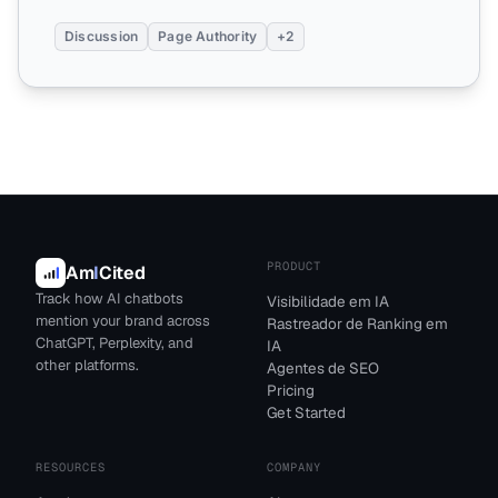
Discussion
Page Authority
+2
PRODUCT
Am
I
Cited
Track how AI chatbots
Visibilidade em IA
mention your brand across
Rastreador de Ranking em
ChatGPT, Perplexity, and
IA
other platforms.
Agentes de SEO
Pricing
Get Started
RESOURCES
COMPANY