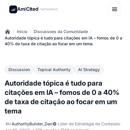
Am
I
Cited
by
FlowHunt
/
/
/
Início
Discussoes da Comunidade
Home
Autoridade tópica é tudo para citações em IA – fomos de 0 a
40% de taxa de citação ao focar em um tema
Discussion
Topical Authority
AI Strategy
Autoridade tópica é tudo para
citações em IA – fomos de 0 a 40%
de taxa de citação ao focar em um
tema
AuthorityBuilder_Dan
·
Líder de Estratégia de Conteúdo
·
AU