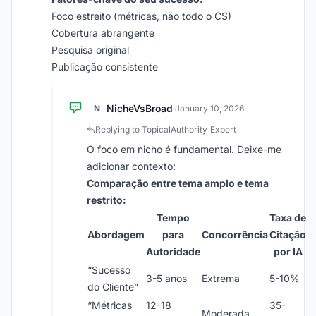
Foco estreito (métricas, não todo o CS)
Cobertura abrangente
Pesquisa original
Publicação consistente
NicheVsBroad
N
·
January 10, 2026
Replying to TopicalAuthority_Expert
O foco em nicho é fundamental. Deixe-me
adicionar contexto:
Comparação entre tema amplo e tema
restrito:
Tempo
Taxa de
Abordagem
para
Concorrência
Citação
Autoridade
por IA
“Sucesso
3-5 anos
Extrema
5-10%
do Cliente”
“Métricas
12-18
35-
Moderada