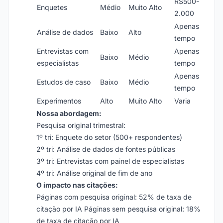
R$500-
Enquetes
Médio
Muito Alto
2.000
Apenas
Análise de dados
Baixo
Alto
tempo
Entrevistas com
Apenas
Baixo
Médio
especialistas
tempo
Apenas
Estudos de caso
Baixo
Médio
tempo
Experimentos
Alto
Muito Alto
Varia
Nossa abordagem:
Pesquisa original trimestral:
1º tri: Enquete do setor (500+ respondentes)
2º tri: Análise de dados de fontes públicas
3º tri: Entrevistas com painel de especialistas
4º tri: Análise original de fim de ano
O impacto nas citações:
Páginas com pesquisa original: 52% de taxa de
citação por IA Páginas sem pesquisa original: 18%
de taxa de citação por IA