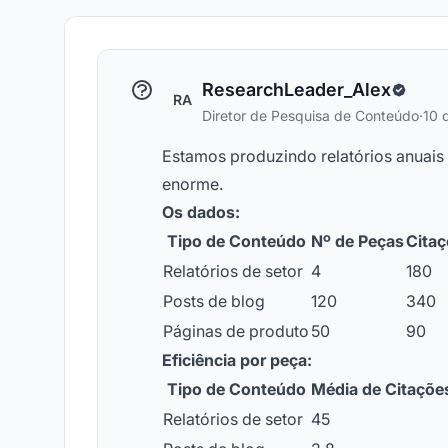
ResearchLeader_Alex
RA
Diretor de Pesquisa de Conteúdo
·
10 
Estamos produzindo relatórios anuais 
enorme.
Os dados:
Tipo de Conteúdo
Nº de Peças
Citaç
Relatórios de setor
4
180
Posts de blog
120
340
Páginas de produto
50
90
Eficiência por peça:
Tipo de Conteúdo
Média de Citaçõe
Relatórios de setor
45