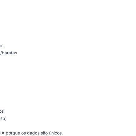
es
s/baratas
os
ita)
 IA porque os dados são únicos.