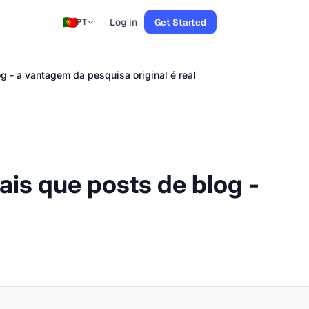
Log in
Get Started
PT
g - a vantagem da pesquisa original é real
ais que posts de blog -