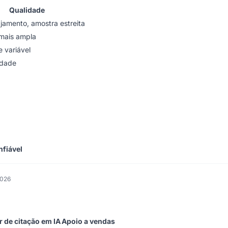
Qualidade
jamento, amostra estreita
mais ampla
 variável
idade
nfiável
2026
r de citação em IA
Apoio a vendas