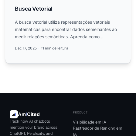
Busca Vetorial
A busca vetorial utiliza representações vetoriais
matemáticas para encontrar dados semelhantes ao
medir relações semânticas. Aprenda como
embeddings, métricas d...
Dec 17, 2025
11 min de leitura
PRODUCT
Am
I
Cited
Track how AI chatbots
Visibilidade em IA
mention your brand across
Rastreador de Ranking em
ChatGPT, Perplexity, and
IA