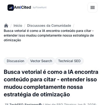
Am
I
Cited
by
FlowHunt
/
/
/
Início
Discussoes da Comunidade
Home
Busca vetorial é como a IA encontra conteúdo para citar -
entender isso mudou completamente nossa estratégia de
otimização
Discussion
Vector Search
Technical SEO
Busca vetorial é como a IA encontra
conteúdo para citar - entender isso
mudou completamente nossa
estratégia de otimização
TechSEO_Engineer
·
Líder de SEO Técnico
·
Jan 9, 2026
·
TE