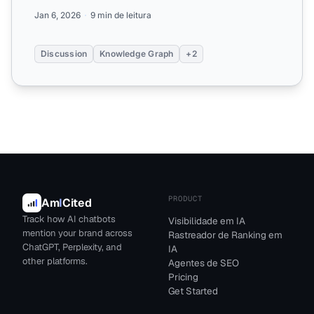
relacionam...
Jan 6, 2026
9 min de leitura
Discussion
Knowledge Graph
+2
PRODUCT
Am
I
Cited
Track how AI chatbots
Visibilidade em IA
mention your brand across
Rastreador de Ranking em
ChatGPT, Perplexity, and
IA
other platforms.
Agentes de SEO
Pricing
Get Started