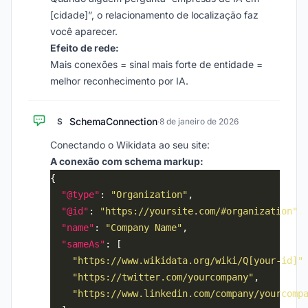
[cidade]”, o relacionamento de localização faz
você aparecer.
Efeito de rede:
Mais conexões = sinal mais forte de entidade =
melhor reconhecimento por IA.
SchemaConnection
S
·
8 de janeiro de 2026
Conectando o Wikidata ao seu site:
A conexão com schema markup:
"@type"
: 
"Organization"
"@id"
: 
"https://yoursite.com/#organization"
"name"
: 
"Company Name"
"sameAs"
"https://www.wikidata.org/wiki/Q[your-id]"
"https://twitter.com/yourcompany"
"https://www.linkedin.com/company/yourcomp