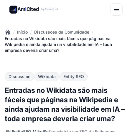
Am
I
Cited
by
FlowHunt
/
/
/
Início
Discussoes da Comunidade
Home
Entradas no Wikidata são mais fáceis que páginas na
Wikipedia e ainda ajudam na visibilidade em IA – toda
empresa deveria criar uma?
Discussion
Wikidata
Entity SEO
Entradas no Wikidata são mais
fáceis que páginas na Wikipedia e
ainda ajudam na visibilidade em IA –
toda empresa deveria criar uma?
EntitySEO_Mike
·
Especialista em SEO de Entidades
·
EN