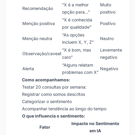
“X é a melhor
Muito
Recomendação
opção para…”
positivo
“X é conhecida
Menção positiva
Positivo
por qualidade”
“As opções
Menção neutra
Neutro
incluem X, Y, Z”
“X é bom, mas
Levemente
Observação/caveat
caro”
negativo
“Alguns relatam
Alerta
Negativo
problemas com X”
Como acompanhamos:
Testar 20 consultas por semana:
Registrar como somos descritos
Categorizar o sentimento
Acompanhar tendência ao longo do tempo
O que influencia o sentimento:
Impacto no Sentimento
Fator
em IA