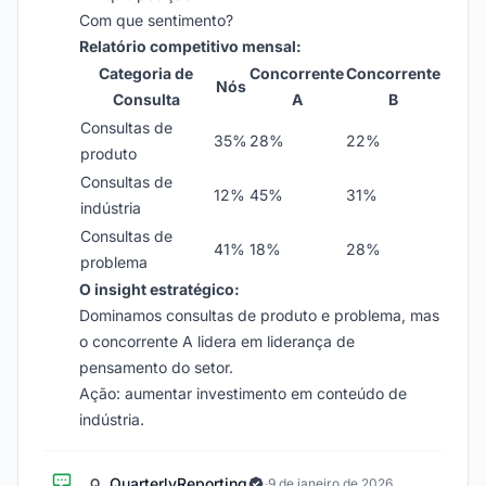
Com que sentimento?
Relatório competitivo mensal:
Categoria de
Concorrente
Concorrente
Nós
Consulta
A
B
Consultas de
35%
28%
22%
produto
Consultas de
12%
45%
31%
indústria
Consultas de
41%
18%
28%
problema
O insight estratégico:
Dominamos consultas de produto e problema, mas
o concorrente A lidera em liderança de
pensamento do setor.
Ação: aumentar investimento em conteúdo de
indústria.
QuarterlyReporting
Q
·
9 de janeiro de 2026