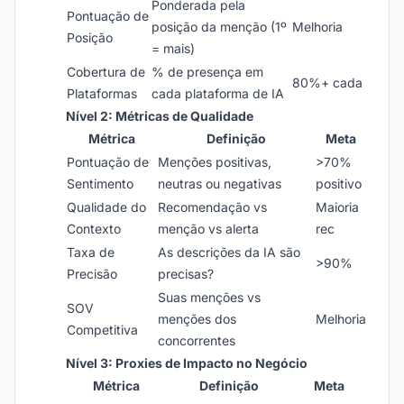
Ponderada pela
Pontuação de
posição da menção (1º
Melhoria
Posição
= mais)
Cobertura de
% de presença em
80%+ cada
Plataformas
cada plataforma de IA
Nível 2: Métricas de Qualidade
Métrica
Definição
Meta
Pontuação de
Menções positivas,
>70%
Sentimento
neutras ou negativas
positivo
Qualidade do
Recomendação vs
Maioria
Contexto
menção vs alerta
rec
Taxa de
As descrições da IA são
>90%
Precisão
precisas?
Suas menções vs
SOV
menções dos
Melhoria
Competitiva
concorrentes
Nível 3: Proxies de Impacto no Negócio
Métrica
Definição
Meta