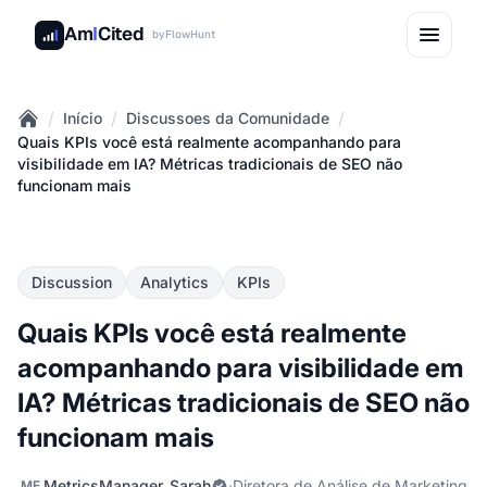
Am
I
Cited
by
FlowHunt
/
/
/
Início
Discussoes da Comunidade
Home
Quais KPIs você está realmente acompanhando para
visibilidade em IA? Métricas tradicionais de SEO não
funcionam mais
Discussion
Analytics
KPIs
Quais KPIs você está realmente
acompanhando para visibilidade em
IA? Métricas tradicionais de SEO não
funcionam mais
MetricsManager_Sarah
·
Diretora de Análise de Marketing
ME