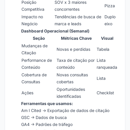
Posição
SOV x 3 maiores
Pizza
Competitiva
concorrentes
Impacto no
Tendências de busca de
Duplo
Negócio
marca e leads
eixo
Dashboard Operacional (Semanal)
Seção
Métricas Chave
Visual
Mudanças de
Novas e perdidas
Tabela
Citação
Performance de
Taxa de citação por
Lista
Conteúdo
conteúdo
ranqueada
Cobertura de
Novas consultas
Lista
Consultas
cobertas
Oportunidades
Ações
Checklist
identificadas
Ferramentas que usamos:
Am I Cited → Exportação de dados de citação
GSC → Dados de busca
GA4 → Padrões de tráfego