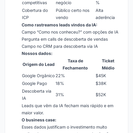
competitivas
negócio
%
Cobertura do
Público certo nos
Alta
ICP
vendo
aderência
Como rastreamos leads vindos da IA:
Campo “Como nos conheceu?” com opções de IA
Pergunta em calls de descoberta de vendas
Campo no CRM para descoberta via IA
Nossos dados:
Taxa de
Ticket
Origem do Lead
Fechamento
Médio
Google Orgânico
22%
$45K
Google Pago
18%
$38K
Descoberta via
31%
$52K
IA
Leads que vêm da IA fecham mais rápido e em
maior valor.
O business case:
Esses dados justificam o investimento muito