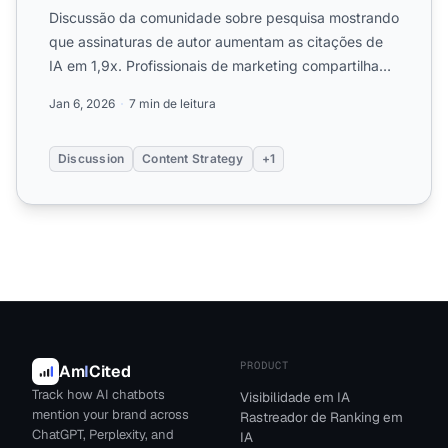
Discussão da comunidade sobre pesquisa mostrando
que assinaturas de autor aumentam as citações de
IA em 1,9x. Profissionais de marketing compartilham
experiênci...
Jan 6, 2026
7 min de leitura
Discussion
Content Strategy
+1
PRODUCT
Am
I
Cited
Track how AI chatbots
Visibilidade em IA
mention your brand across
Rastreador de Ranking em
ChatGPT, Perplexity, and
IA