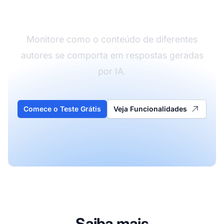
Visibilidade de Autor
Monitore como o conteúdo de diferentes
autores se comporta em respostas geradas
por IA.
Comece o Teste Grátis
Veja Funcionalidades
Saiba mais