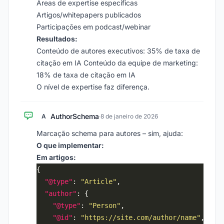
Áreas de expertise específicas
Artigos/whitepapers publicados
Participações em podcast/webinar
Resultados:
Conteúdo de autores executivos: 35% de taxa de
citação em IA Conteúdo da equipe de marketing:
18% de taxa de citação em IA
O nível de expertise faz diferença.
AuthorSchema
A
·
8 de janeiro de 2026
Marcação schema para autores – sim, ajuda:
O que implementar:
Em artigos:
"@type"
: 
"Article"
"author"
"@type"
: 
"Person"
"@id"
: 
"https://site.com/author/name"