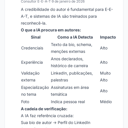
Consultor E-E-A-T
·
9 de janeiro de 2026
A credibilidade do autor é fundamental para E-E-
A-T, e sistemas de IA são treinados para
reconhecê-la.
O que a IA procura em autores:
Sinal
Como a IA Detecta
Impacto
Texto da bio, schema,
Credenciais
Alto
menções externas
Anos declarados,
Experiência
Alto
histórico de carreira
Validação
LinkedIn, publicações,
Muito
externa
palestras
Alto
Especialização
Assinaturas em área
Alto
no tema
temática
Foto
Indica pessoa real
Médio
A cadeia de verificação:
A IA faz referência cruzada:
Sua bio de autor → Perfil do LinkedIn