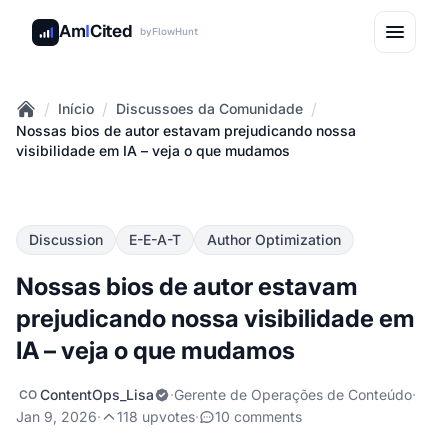
Am
I
Cited
by
FlowHunt
/
/
/
Início
Discussoes da Comunidade
Home
Nossas bios de autor estavam prejudicando nossa
visibilidade em IA – veja o que mudamos
Discussion
E-E-A-T
Author Optimization
Nossas bios de autor estavam
prejudicando nossa visibilidade em
IA – veja o que mudamos
ContentOps_Lisa
·
Gerente de Operações de Conteúdo
·
CO
Jan 9, 2026
·
118 upvotes
·
10 comments