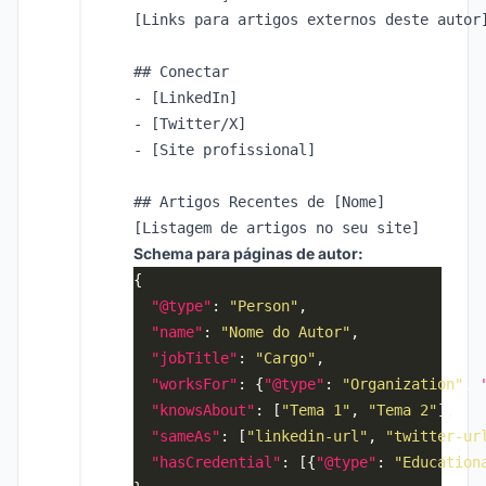
[Links para artigos externos deste autor]
## Conectar

- [LinkedIn]

- [Twitter/X]

- [Site profissional]

## Artigos Recentes de [Nome]

Schema para páginas de autor:
"@type"
: 
"Person"
"name"
: 
"Nome do Autor"
"jobTitle"
: 
"Cargo"
"worksFor"
: {
"@type"
: 
"Organization"
, 
"knowsAbout"
: [
"Tema 1"
, 
"Tema 2"
"sameAs"
: [
"linkedin-url"
, 
"twitter-ur
"hasCredential"
: [{
"@type"
: 
"Education