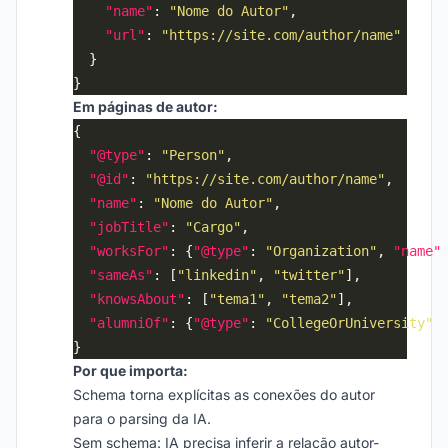
"name"
: 
"Nome do Autor"
"url"
: 
"https://site.com/author/name"
Em páginas de autor:
"@type"
: 
"Person"
"@id"
: 
"https://site.com/author/name"
"name"
: 
"Nome do Autor"
"jobTitle"
: 
"Cargo"
"worksFor"
: {
"@type"
: 
"Organization"
, 
"name"
"sameAs"
: [
"linkedin"
, 
"twitter"
"knowsAbout"
: [
"tema1"
, 
"tema2"
"alumniOf"
: {
"@type"
: 
"CollegeOrUniversity"
,
Por que importa:
Schema torna explícitas as conexões do autor
para o parsing da IA.
Sem schema: IA precisa inferir a relação autor-