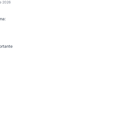
de 2026
ma:
ortante