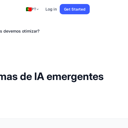
Log in
Get Started
PT
es devemos otimizar?
rmas de IA emergentes