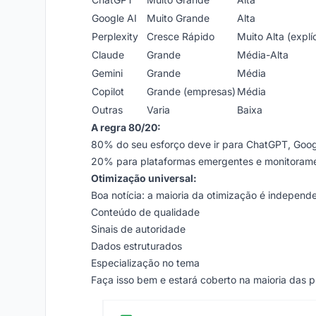
Google AI
Muito Grande
Alta
Perplexity
Cresce Rápido
Muito Alta (explíc
Claude
Grande
Média-Alta
Gemini
Grande
Média
Copilot
Grande (empresas)
Média
Outras
Varia
Baixa
A regra 80/20:
80% do seu esforço deve ir para ChatGPT, Google
20% para plataformas emergentes e monitorame
Otimização universal:
Boa notícia: a maioria da otimização é independ
Conteúdo de qualidade
Sinais de autoridade
Dados estruturados
Especialização no tema
Faça isso bem e estará coberto na maioria das p