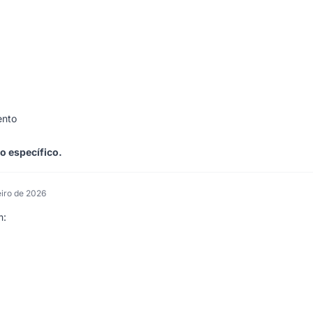
ento
 o específico.
eiro de 2026
m: