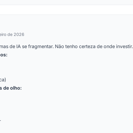
eiro de 2026
as de IA se fragmentar. Não tenho certeza de onde investir.
os:
ca)
 de olho:
r