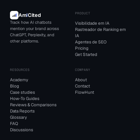
PRODUCT
Am
I
Cited
Track how AI chatbots
Visibilidade em IA
mention your brand across
Rastreador de Ranking em
ChatGPT, Perplexity, and
IA
other platforms.
Agentes de SEO
Pricing
Get Started
RESOURCES
COMPANY
Academy
About
Blog
Contact
Case studies
FlowHunt
How-To Guides
Reviews & Comparisons
Data Reports
Glossary
FAQ
Discussions