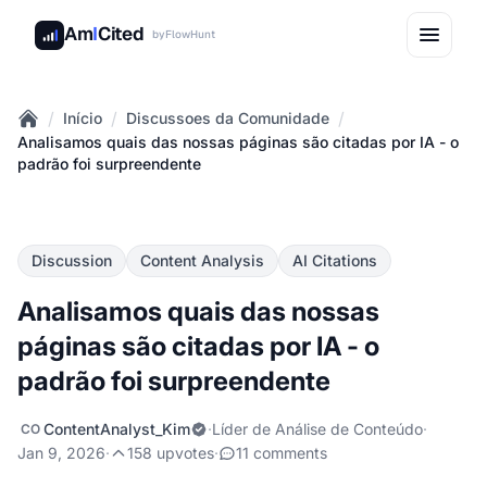
Am
I
Cited
by
FlowHunt
/
/
/
Início
Discussoes da Comunidade
Home
Analisamos quais das nossas páginas são citadas por IA - o
padrão foi surpreendente
Discussion
Content Analysis
AI Citations
Analisamos quais das nossas
páginas são citadas por IA - o
padrão foi surpreendente
ContentAnalyst_Kim
·
Líder de Análise de Conteúdo
·
CO
Jan 9, 2026
·
158 upvotes
·
11 comments