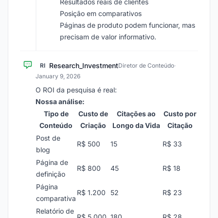
Resultados reais de clientes
Posição em comparativos
Páginas de produto podem funcionar, mas
precisam de valor informativo.
Research_Investment
RI
Diretor de Conteúdo
·
January 9, 2026
O ROI da pesquisa é real:
Nossa análise:
Tipo de
Custo de
Citações ao
Custo por
Conteúdo
Criação
Longo da Vida
Citação
Post de
R$ 500
15
R$ 33
blog
Página de
R$ 800
45
R$ 18
definição
Página
R$ 1.200
52
R$ 23
comparativa
Relatório de
R$ 5.000
180
R$ 28