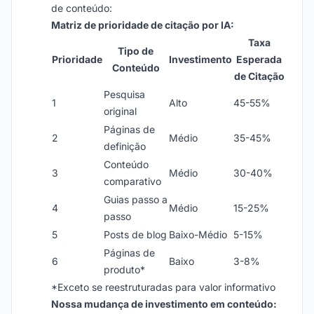
de conteúdo:
Matriz de prioridade de citação por IA:
Taxa
Tipo de
Prioridade
Investimento
Esperada
Conteúdo
de Citação
Pesquisa
1
Alto
45-55%
original
Páginas de
2
Médio
35-45%
definição
Conteúdo
3
Médio
30-40%
comparativo
Guias passo a
4
Médio
15-25%
passo
5
Posts de blog
Baixo-Médio
5-15%
Páginas de
6
Baixo
3-8%
produto*
*Exceto se reestruturadas para valor informativo
Nossa mudança de investimento em conteúdo: