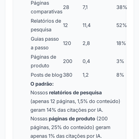
Páginas
28
7,1
38%
comparativas
Relatórios de
12
11,4
52%
pesquisa
Guias passo
120
2,8
18%
a passo
Páginas de
200
0,4
3%
produto
Posts de blog
380
1,2
8%
O padrão:
Nossos
relatórios de pesquisa
(apenas 12 páginas, 1,5% do conteúdo)
geram 14% das citações por IA.
Nossas
páginas de produto
(200
páginas, 25% do conteúdo) geram
apenas 1% das citações por IA.