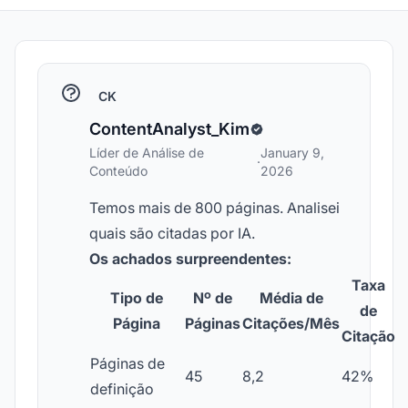
CK
ContentAnalyst_Kim
Líder de Análise de
January 9,
·
Conteúdo
2026
Temos mais de 800 páginas. Analisei
quais são citadas por IA.
Os achados surpreendentes:
Taxa
Tipo de
Nº de
Média de
de
Página
Páginas
Citações/Mês
Citação
Páginas de
45
8,2
42%
definição