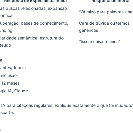
Resposta de Especialista Inclui
Resposta de Alerta
ias buscas relacionadas, expansão
“Otimizo para palavras-cha
ântica
uperação, bases de conhecimento,
Cara de dúvida ou termos
unding
genéricos
ilaridade semântica, estrutura do
“Isso é coisa técnica”
teúdo
m
 antes/depois
 inclusão
6-12 meses
gle IA, Claude
 IA para citações regulares. Explique exatamente o que foi mudado.
scarte.
6