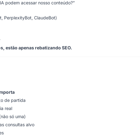
 IA podem acessar nosso conteúdo?”
, PerplexityBot, ClaudeBot)
r
s, estão apenas rebatizando SEO.
importa
to de partida
a real
 (não só uma)
s consultas alvo
es