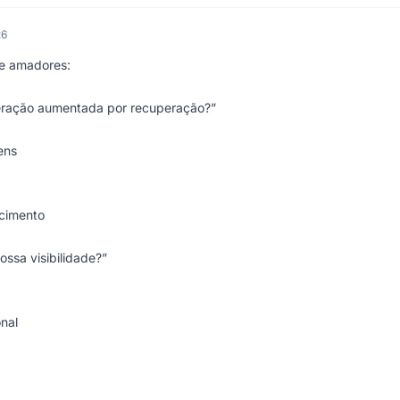
26
de amadores:
eração aumentada por recuperação?”
ens
cimento
ssa visibilidade?”
nal