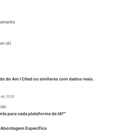
oramento
em IA)
 do Am I Cited ou similares com dados reais.
o de 2026
ial.
nte para cada plataforma de IA?”
Abordagem Específica