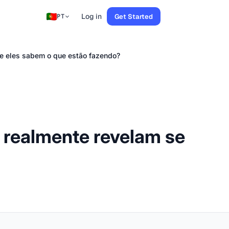
Log in
Get Started
PT
se eles sabem o que estão fazendo?
 realmente revelam se