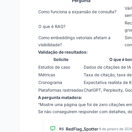
Pergunta
Vár
Como funciona a expansão de consulta?
sem
Rec
O que é RAG?
gro
Como embeddings vetoriais afetam a
Sim
visibilidade?
con
Validação de resultados:
Solicite
O que é bo
Estudos de caso
Dados de citações de IA
Métricas
Taxa de citação, taxa de
Cronograma
Expectativa realista de 
Plataformas rastreadas
ChatGPT, Perplexity, Goo
A pergunta matadora:
“Mostre uma página que foi de zero citações em
Se não conseguirem responder com detalhes, de
RedFlag_Spotter
RS
·
9 de janeiro de 202