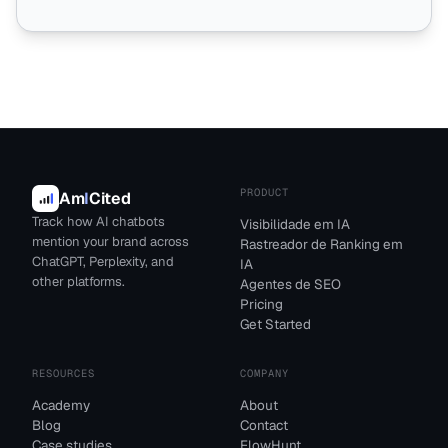
PRODUCT
Am
I
Cited
Track how AI chatbots
Visibilidade em IA
mention your brand across
Rastreador de Ranking em
ChatGPT, Perplexity, and
IA
other platforms.
Agentes de SEO
Pricing
Get Started
RESOURCES
COMPANY
Academy
About
Blog
Contact
Case studies
FlowHunt