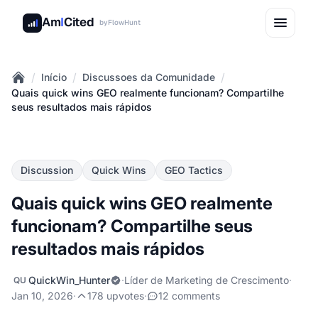
Am
I
Cited
by
FlowHunt
/
/
/
Início
Discussoes da Comunidade
Home
Quais quick wins GEO realmente funcionam? Compartilhe
seus resultados mais rápidos
Discussion
Quick Wins
GEO Tactics
Quais quick wins GEO realmente
funcionam? Compartilhe seus
resultados mais rápidos
QuickWin_Hunter
·
Líder de Marketing de Crescimento
·
QU
Jan 10, 2026
·
178 upvotes
·
12 comments