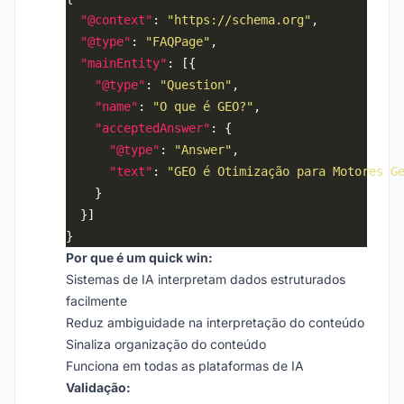
"@context"
: 
"https://schema.org"
"@type"
: 
"FAQPage"
"mainEntity"
"@type"
: 
"Question"
"name"
: 
"O que é GEO?"
"acceptedAnswer"
"@type"
: 
"Answer"
"text"
: 
"GEO é Otimização para Motores G
Por que é um quick win:
Sistemas de IA interpretam dados estruturados
facilmente
Reduz ambiguidade na interpretação do conteúdo
Sinaliza organização do conteúdo
Funciona em todas as plataformas de IA
Validação: