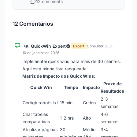
12 comments
12 Comentários
QuickWin_Expert
QE
Expert
Consultor GEO
·
10 de janeiro de 2026
Implementei quick wins para mais de 30 clientes.
Aqui está minha lista ranqueada.
Matriz de Impacto dos Quick Wins:
Prazo de
Quick Win
Tempo
Impacto
Resultados
2-3
Corrigir robots.txt
15 min
Crítico
semanas
Criar tabelas
4-6
1-2 hrs
Alto
comparativas
semanas
Atualizar páginas
30
Médio-
3-4
existentes
min/página
Alto
semanas