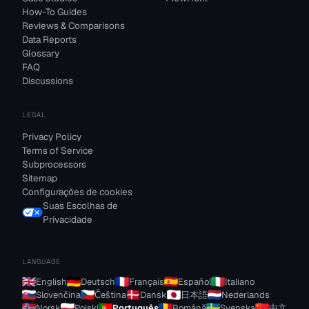
How-To Guides
Reviews & Comparisons
Data Reports
Glossary
FAQ
Discussions
LEGAL
Privacy Policy
Terms of Service
Subprocessors
Sitemap
Configurações de cookies
Suas Escolhas de
Privacidade
LANGUAGE
English
Deutsch
Français
Español
Italiano
Slovenčina
Čeština
Dansk
日本語
Nederlands
Norsk
Polski
Português
Română
Svenska
中文