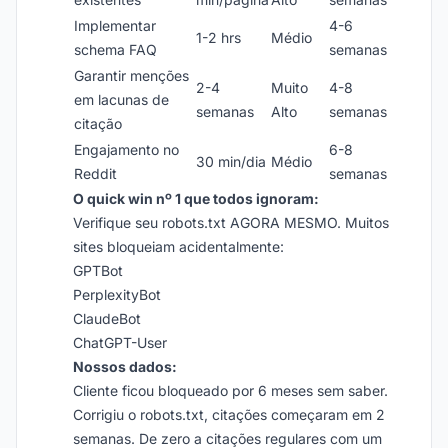
Implementar
4-6
1-2 hrs
Médio
schema FAQ
semanas
Garantir menções
2-4
Muito
4-8
em lacunas de
semanas
Alto
semanas
citação
Engajamento no
6-8
30 min/dia
Médio
Reddit
semanas
O quick win nº 1 que todos ignoram:
Verifique seu robots.txt AGORA MESMO. Muitos
sites bloqueiam acidentalmente:
GPTBot
PerplexityBot
ClaudeBot
ChatGPT-User
Nossos dados:
Cliente ficou bloqueado por 6 meses sem saber.
Corrigiu o robots.txt, citações começaram em 2
semanas. De zero a citações regulares com um