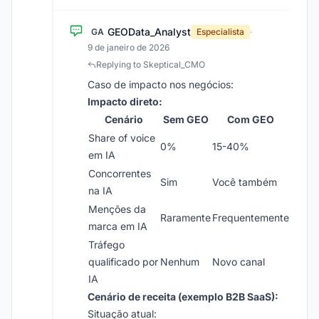
GEOData_Analyst
GA
Especialista
·
9 de janeiro de 2026
Replying to Skeptical_CMO
Caso de impacto nos negócios:
Impacto direto:
Cenário
Sem GEO
Com GEO
Share of voice
0%
15-40%
em IA
Concorrentes
Sim
Você também
na IA
Menções da
Raramente
Frequentemente
marca em IA
Tráfego
qualificado por
Nenhum
Novo canal
IA
Cenário de receita (exemplo B2B SaaS):
Situação atual: