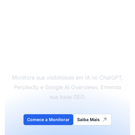
Comece sua jornada
GEO
Monitore sua visibilidade em IA no ChatGPT,
Perplexity e Google AI Overviews. Entenda
sua base GEO.
Comece a Monitorar
Saiba Mais