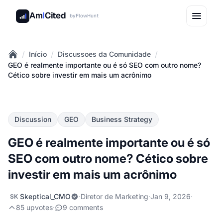
Am
I
Cited
by
FlowHunt
/
/
/
Início
Discussoes da Comunidade
Home
GEO é realmente importante ou é só SEO com outro nome?
Cético sobre investir em mais um acrônimo
Discussion
GEO
Business Strategy
GEO é realmente importante ou é só
SEO com outro nome? Cético sobre
investir em mais um acrônimo
Skeptical_CMO
·
Diretor de Marketing
·
Jan 9, 2026
·
SK
85 upvotes
·
9 comments