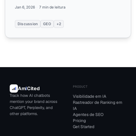
Resposta.
Jan 6, 2026
7 min de leitura
Discussion
GEO
+2
PRODUCT
Am
I
Cited
Track how AI chatbots
Visibilidade em IA
mention your brand across
Rastreador de Ranking em
ChatGPT, Perplexity, and
IA
other platforms.
Agentes de SEO
Pricing
Get Started