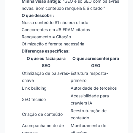
Minha visão antiga:
“GEO é só SEO com palavras
novas. Bom conteúdo ranqueia E é citado.”
O que descobri:
Nosso conteúdo #1 não era citado
Concorrentes em #8 ERAM citados
Ranqueamento ≠ Citação
Otimização diferente necessária
Diferenças específicas:
O que eu fazia para
O que acrescentei para
SEO
GEO
Otimização de palavras-
Estrutura resposta-
chave
primeiro
Link building
Autoridade de terceiros
Acessibilidade para
SEO técnico
crawlers IA
Reestruturação de
Criação de conteúdo
conteúdo
Acompanhamento de
Monitoramento de
ranques
citações