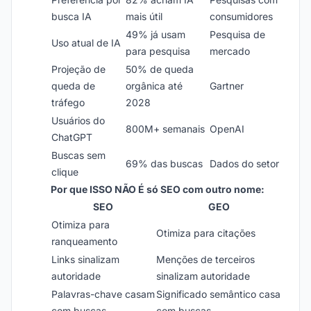
busca IA
mais útil
consumidores
49% já usam
Pesquisa de
Uso atual de IA
para pesquisa
mercado
Projeção de
50% de queda
queda de
orgânica até
Gartner
tráfego
2028
Usuários do
800M+ semanais
OpenAI
ChatGPT
Buscas sem
69% das buscas
Dados do setor
clique
Por que ISSO NÃO É só SEO com outro nome:
SEO
GEO
Otimiza para
Otimiza para citações
ranqueamento
Links sinalizam
Menções de terceiros
autoridade
sinalizam autoridade
Palavras-chave casam
Significado semântico casa
com buscas
com buscas