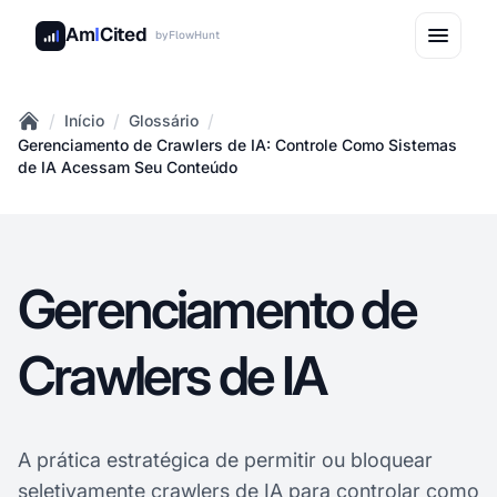
Am
I
Cited
by
FlowHunt
/
/
/
Início
Glossário
Home
Gerenciamento de Crawlers de IA: Controle Como Sistemas
de IA Acessam Seu Conteúdo
Gerenciamento de
Crawlers de IA
A prática estratégica de permitir ou bloquear
seletivamente
crawlers de
IA para controlar como