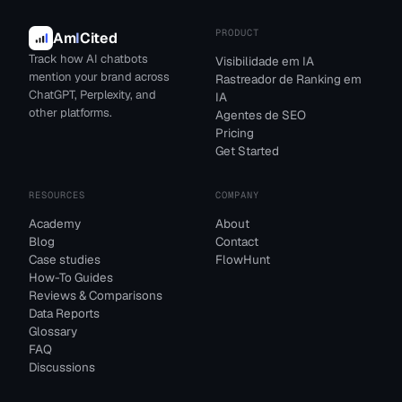
PRODUCT
Am
I
Cited
Track how AI chatbots
Visibilidade em IA
mention your brand across
Rastreador de Ranking em
ChatGPT, Perplexity, and
IA
other platforms.
Agentes de SEO
Pricing
Get Started
RESOURCES
COMPANY
Academy
About
Blog
Contact
Case studies
FlowHunt
How-To Guides
Reviews & Comparisons
Data Reports
Glossary
FAQ
Discussions