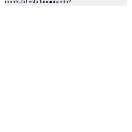
robots.txt está funcionando?
Monitore Como
Sistemas de IA
Referenciam Seu
Conteúdo