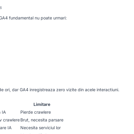
6
 GA4 fundamental nu poate urmari:
de ori, dar GA4 inregistreaza zero vizite din acele interactiuni.
Limitare
a IA
Pierde crawlere
iv crawlere
Brut, necesita parsare
care IA
Necesita serviciul lor