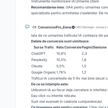
Instrumente monitorizare IA
Urmarire citare
Recomandarea mea:
GA4 pentru urmarirea conver
specializate pentru activitatea crawlerelor. Ele ma
ConversionPro_Elena
CE
CRO Manager
·
January 
Iata de ce urmarirea traficului IA conteaza din p
Datele de conversie sunt uimitoare:
Sursa Trafic
Rata Conversie
Pagini/Sesiune
ChatGPT
15,9%
2,3
Perplexity
10,5%
1,8
Claude
5,0%
1,5
Google Organic
1,76%
1,2
Traficul IA converteste de 5-9x mai bine decat 
De ce se intampla asta:
Utilizatorii IA au facut deja cercetare in interfata 
Dau click cu intentie ridicata
Sunt mai avansati in calatoria cumparatorului
Ce inseamna asta pentru urmarire:
Chiar daca tr