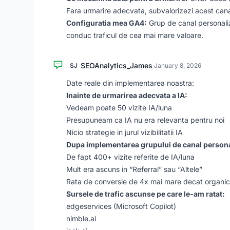
Fara urmarire adecvata, subvalorizezi acest cana
Configuratia mea GA4:
Grup de canal personali
conduc traficul de cea mai mare valoare.
SEOAnalytics_James
SJ
·
January 8, 2026
Date reale din implementarea noastra:
Inainte de urmarirea adecvata a IA:
Vedeam poate 50 vizite IA/luna
Presupuneam ca IA nu era relevanta pentru noi
Nicio strategie in jurul vizibilitatii IA
Dupa implementarea grupului de canal persona
De fapt 400+ vizite referite de IA/luna
Mult era ascuns in “Referral” sau “Altele”
Rata de conversie de 4x mai mare decat organic
Sursele de trafic ascunse pe care le-am ratat:
edgeservices (Microsoft Copilot)
nimble.ai