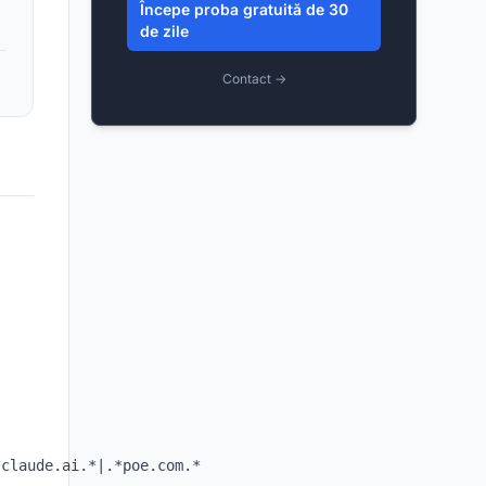
Începe proba gratuită de 30
de zile
Contact →