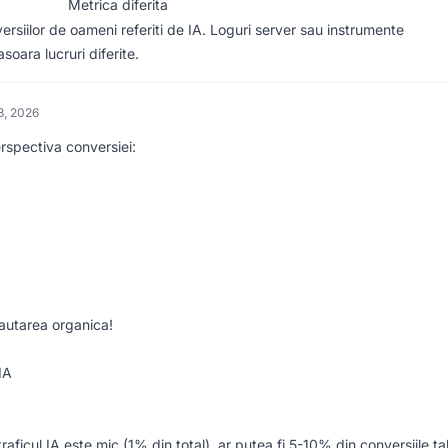
Metrica diferita
siilor de oameni referiti de IA. Loguri server sau instrumente
soara lucruri diferite.
8, 2026
erspectiva conversiei:
cautarea organica!
IA
aficul IA este mic (1% din total), ar putea fi 5-10% din conversiile ta