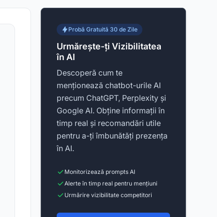
Probă Gratuită 30 de Zile
Urmărește-ți Vizibilitatea
în AI
Descoperă cum te
menționează chatbot-urile AI
precum ChatGPT, Perplexity și
Google AI. Obține informații în
timp real și recomandări utile
pentru a-ți îmbunătăți prezența
în AI.
Monitorizează prompts AI
Alerte în timp real pentru mențiuni
Urmărire vizibilitate competitori