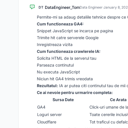
DataEngineer_Tom
DT
Data Engineer
·
January 8, 202
Permite-mi sa adaug detaliile tehnice despre ce
Cum functioneaza GA4:
Snippet JavaScript se incarca pe pagina
Trimite hit catre serverele Google
Inregistreaza vizita
Cum functioneaza crawlerele IA:
Solicita HTML de la serverul tau
Parseaza continutul
Nu executa JavaScript
Niciun hit GA4 trimis vreodata
Rezultatul:
IA ar putea citi continutul tau de mii 
Ce ai nevoie pentru urmarire completa:
Sursa Date
Ce Arata
GA4
Click-uri umane de l
Loguri server
Toate cererile inclus
Cloudflare
Tot traficul cu defal