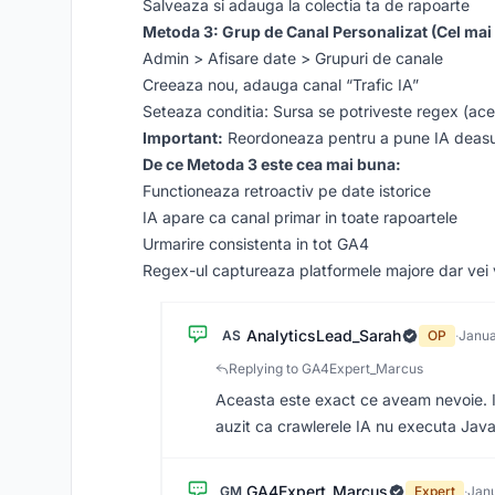
Salveaza si adauga la colectia ta de rapoarte
Metoda 3: Grup de Canal Personalizat (Cel mai
Admin > Afisare date > Grupuri de canale
Creeaza nou, adauga canal “Trafic IA”
Seteaza conditia: Sursa se potriveste regex (ace
Important:
Reordoneaza pentru a pune IA deasu
De ce Metoda 3 este cea mai buna:
Functioneaza retroactiv pe date istorice
IA apare ca canal primar in toate rapoartele
Urmarire consistenta in tot GA4
Regex-ul captureaza platformele majore dar vei v
AnalyticsLead_Sarah
AS
OP
·
Janua
Replying to GA4Expert_Marcus
Aceasta este exact ce aveam nevoie. I
auzit ca crawlerele IA nu executa Java
GA4Expert_Marcus
GM
Expert
·
Janu