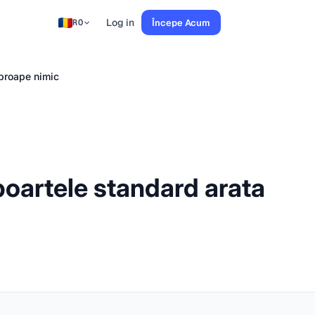
Log in
Începe Acum
RO
aproape nimic
poartele standard arata