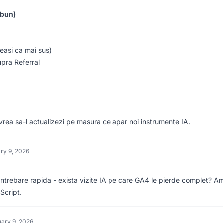
 bun)
easi ca mai sus)
pra Referral
rea sa-l actualizezi pe masura ce apar noi instrumente IA.
ry 9, 2026
ntrebare rapida - exista vizite IA pe care GA4 le pierde complet? A
Script.
ary 9, 2026