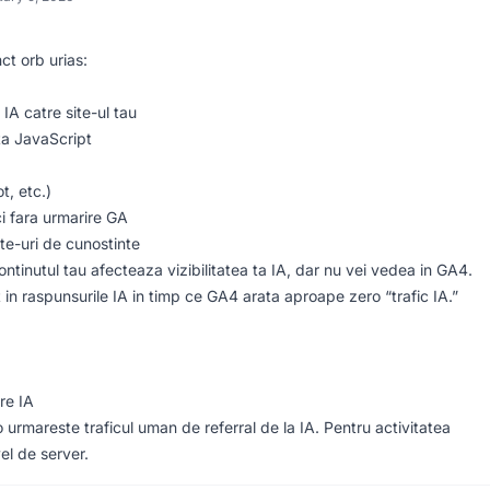
ct orb urias:
 IA catre site-ul tau
ta JavaScript
t, etc.)
i fara urmarire GA
ite-uri de cunostinte
ontinutul tau afecteaza vizibilitatea ta IA, dar nu vei vedea in GA4.
t in raspunsurile IA in timp ce GA4 arata aproape zero “trafic IA.”
re IA
urmareste traficul uman de referral de la IA. Pentru activitatea
vel de server.