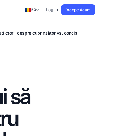
Log in
Începe Acum
RO
radictorii despre cuprinzător vs. concis
i să
tru