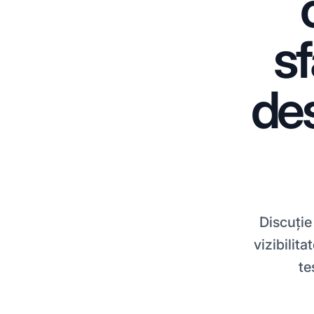
sf
des
Discuție
vizibilita
te