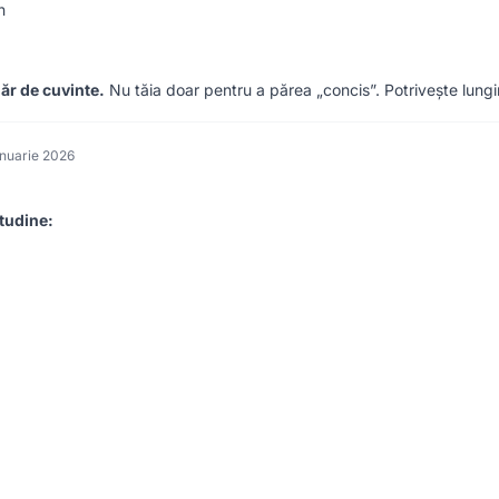
n
ăr de cuvinte.
Nu tăia doar pentru a părea „concis”. Potrivește lung
anuarie 2026
tudine: