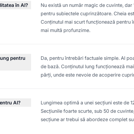
itatea în AI?
Nu există un număr magic de cuvinte, dar 
pentru subiectele cuprinzătoare. Cheia est
Conținutul mai scurt funcționează pentru 
mai multă profunzime.
lung pentru
Da, pentru întrebări factuale simple. AI po
de bază. Conținutul lung funcționează mai
părți, unde este nevoie de acoperire cupr
pentru AI?
Lungimea optimă a unei secțiuni este de 120-
Secțiunile foarte scurte, sub 50 de cuvinte,
secțiune ar trebui să abordeze complet subie