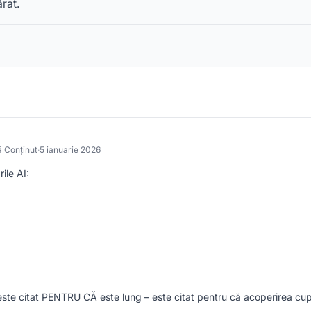
rat.
ă Conținut
·
5 ianuarie 2026
ile AI:
 este citat PENTRU CĂ este lung – este citat pentru că acoperirea cu