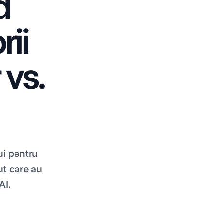
d
rii
 vs.
ui pentru
nut care au
AI.