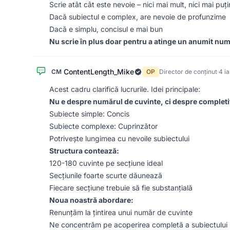
Scrie atât cât este nevoie – nici mai mult, nici mai puți
Dacă subiectul e complex, are nevoie de profunzime
Dacă e simplu, concisul e mai bun
Nu scrie în plus doar pentru a atinge un anumit num
ContentLength_Mike
CM
OP
Director de conținut
·
4 i
Acest cadru clarifică lucrurile. Idei principale:
Nu e despre numărul de cuvinte, ci despre completi
Subiecte simple: Concis
Subiecte complexe: Cuprinzător
Potrivește lungimea cu nevoile subiectului
Structura contează:
120-180 cuvinte pe secțiune ideal
Secțiunile foarte scurte dăunează
Fiecare secțiune trebuie să fie substanțială
Noua noastră abordare:
Renunțăm la țintirea unui număr de cuvinte
Ne concentrăm pe acoperirea completă a subiectului