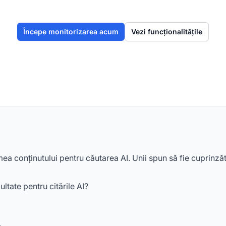
Începe monitorizarea acum
Vezi funcționalitățile
ea conținutului pentru căutarea AI. Unii spun să fie cuprinzător
ltate pentru citările AI?