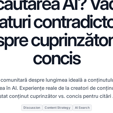
căutarea AI? Vă
aturi contradicto
pre cuprinzător
concis
 comunitară despre lungimea ideală a conținutul
tea în AI. Experiențe reale de la creatori de conți
stat conținut cuprinzător vs. concis pentru citări 
Discussion
Content Strategy
AI Search