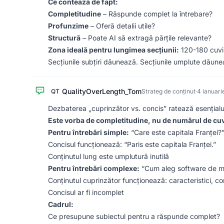
Ce contează de fapt:
Completitudine
– Răspunde complet la întrebare?
Profunzime
– Oferă detalii utile?
Structură
– Poate AI să extragă părțile relevante?
Zona ideală pentru lungimea secțiunii:
120-180 cuvint
Secțiunile subțiri dăunează. Secțiunile umplute dăunea
QualityOverLength_Tom
QT
Strateg de conținut
·
4 ianuari
Dezbaterea „cuprinzător vs. concis” ratează esențialu
Este vorba de completitudine, nu de numărul de cuv
Pentru întrebări simple:
“Care este capitala Franței?
Concisul funcționează: “Paris este capitala Franței.”
Conținutul lung este umplutură inutilă
Pentru întrebări complexe:
“Cum aleg software de m
Conținutul cuprinzător funcționează: caracteristici, co
Concisul ar fi incomplet
Cadrul:
Ce presupune subiectul pentru a răspunde complet?