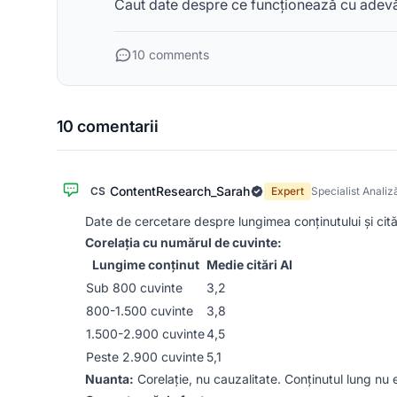
Caut date despre ce funcționează cu adevă
10 comments
10 comentarii
ContentResearch_Sarah
CS
Expert
Specialist Analiz
Date de cercetare despre lungimea conținutului și cităr
Corelația cu numărul de cuvinte:
Lungime conținut
Medie citări AI
Sub 800 cuvinte
3,2
800-1.500 cuvinte
3,8
1.500-2.900 cuvinte
4,5
Peste 2.900 cuvinte
5,1
Nuanta:
Corelație, nu cauzalitate. Conținutul lung nu