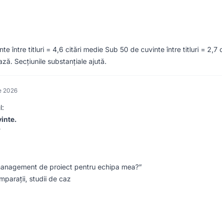
e între titluri = 4,6 citări medie Sub 50 de cuvinte între titluri = 2,7 
ză. Secțiunile substanțiale ajută.
e 2026
l:
inte.
”
anagement de proiect pentru echipa mea?”
mparații, studii de caz