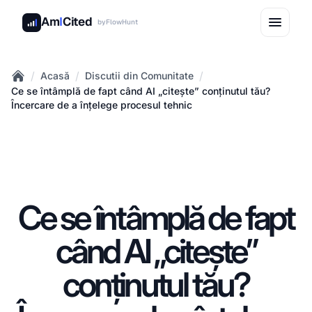
Am
I
Cited
by
FlowHunt
/
/
/
Acasă
Discutii din Comunitate
Home
Ce se întâmplă de fapt când AI „citește” conținutul tău?
Încercare de a înțelege procesul tehnic
Ce se întâmplă de fapt
când AI „citește”
conținutul tău?