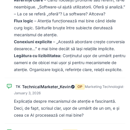
neambigue. „Software-ul ajută utilizatorii. Oferă și analiză.”
– La ce se referă „oferă”? La software? Altceva?
Flux logic
– Atenția funcționează mai bine când ideile
curg logic. Săriturile bruște între subiecte derutează
mecanismul de atenție.
Conexiuni explicite
– „Această abordare crește conversia
deoarece…” e mai bine decât să lași relațiile implicite.
Legătura cu lizibilitatea:
Conținutul ușor de urmărit pentru
oameni e de obicei mai ușor și pentru mecanismele de
atenție. Organizare logică, referințe clare, relații explicite.
TechnicalMarketer_Kevin
TK
OP
Marketing Technologist
·
January 3, 2026
Explicația despre mecanismul de atenție e fascinantă.
Deci, de fapt, scrisul clar, ușor de urmărit de un om, e și
ceea ce AI procesează cel mai bine?