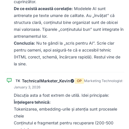
cuprinzător.
De ce există această corelație:
Modelele AI sunt
antrenate pe texte umane de calitate. Au „învățat” că
structura clară, conținutul bine organizat sunt de obicei
mai valoroase. Tiparele „conținutului bun” sunt integrate în
antrenamentul lor.
Concluzia:
Nu te gândi la „scris pentru AI”. Scrie clar
pentru oameni, apoi asigură-te că e accesibil tehnic
(HTML corect, schemă, încărcare rapidă). Restul vine de
la sine.
TechnicalMarketer_Kevin
TK
OP
Marketing Technologist
·
January 3, 2026
Discuția asta a fost extrem de utilă. Idei principale:
Înțelegere tehnică:
Tokenizarea, embedding-urile și atenția sunt procesele
cheie
Conținutul e fragmentat pentru recuperare (200-500