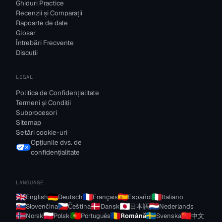
Ghiduri Practice
Recenzii și Comparații
Rapoarte de date
Glosar
Întrebări Frecvente
Discuții
LEGAL
Politica de Confidențialitate
Termeni și Condiții
Subprocesori
Sitemap
Setări cookie-uri
Opțiunile dvs. de
confidențialitate
LANGUAGE
English
Deutsch
Français
Español
Italiano
Slovenčina
Čeština
Dansk
日本語
Nederlands
Norsk
Polski
Português
Română
Svenska
中文