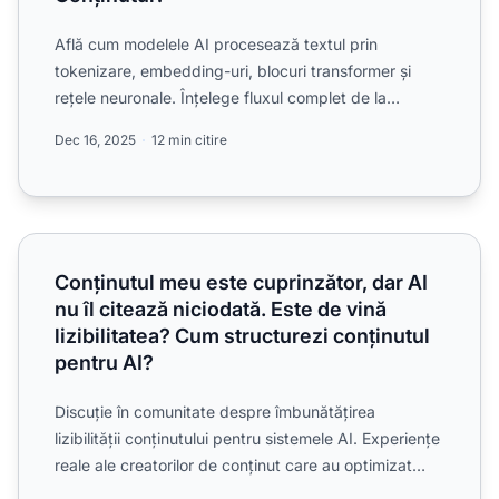
Află cum modelele AI procesează textul prin
tokenizare, embedding-uri, blocuri transformer și
rețele neuronale. Înțelege fluxul complet de la
introducere la ieș...
Dec 16, 2025
12 min citire
Conținutul meu este cuprinzător, dar AI nu îl citează niciod
Conținutul meu este cuprinzător, dar AI
nu îl citează niciodată. Este de vină
lizibilitatea? Cum structurezi conținutul
pentru AI?
Discuție în comunitate despre îmbunătățirea
lizibilității conținutului pentru sistemele AI. Experiențe
reale ale creatorilor de conținut care au optimizat
struc...