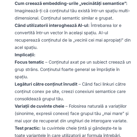
Cum creează embedding-urile „vecinătăți semantice”:
Imaginează-ți că conținutul tău există într-un spațiu multi-
dimensional. Conținutul semantic similar e grupat.
Când utilizatorii interoghează AI-ul:
Întrebarea lor e
convertită într-un vector în același spațiu. AI-ul
recuperează conținutul de la „vecinii cei mai apropiați” din
acel spațiu.
Implicații:
Focus tematic
– Conținutul axat pe un subiect creează un
grup strâns. Conținutul foarte general se împrăștie în
spațiu.
Legături către conținut înrudit
– Când faci linkuri către
conținut conex pe site, creezi conexiuni semantice care
consolidează grupul tău.
Variații de cuvinte cheie
– Folosirea naturală a variațiilor
(sinonime, expresii conexe) face grupul tău „mai mare” și
mai ușor de recuperat din unghiuri de interogare variate.
Test practic:
Ia cuvintele cheie țintă și gândește-te la
toate variantele în care utilizatorii ar formula întrebări.