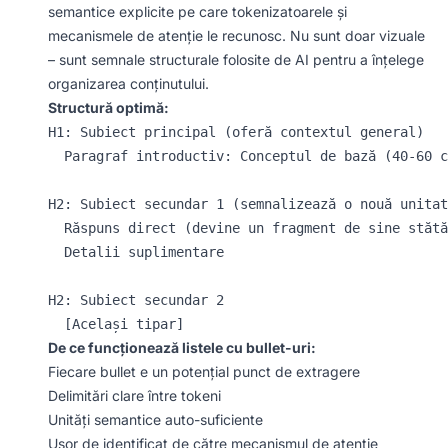
semantice explicite pe care tokenizatoarele și
mecanismele de atenție le recunosc. Nu sunt doar vizuale
– sunt semnale structurale folosite de AI pentru a înțelege
organizarea conținutului.
Structură optimă:
H1: Subiect principal (oferă contextul general)

  Paragraf introductiv: Conceptul de bază (40-60 c
H2: Subiect secundar 1 (semnalizează o nouă unitat
  Răspuns direct (devine un fragment de sine stătă
  Detalii suplimentare

H2: Subiect secundar 2

De ce funcționează listele cu bullet-uri:
Fiecare bullet e un potențial punct de extragere
Delimitări clare între tokeni
Unități semantice auto-suficiente
Ușor de identificat de către mecanismul de atenție