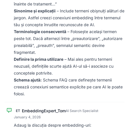
înainte de tratament…”
Sinonime și explicații
– Include termeni obișnuiți alături de
jargon. Astfel creezi conexiuni embedding între termenul
tău și concepte înrudite recunoscute de AI.
Terminologie consecventă
– Folosește același termen
peste tot. Dacă alternezi între „preautorizare”, „autorizare
prealabilă”, „preauth”, semnalul semantic devine
fragmentat.
Definire la prima utilizare
– Mai ales pentru termeni
neuzuali, definițiile scurte ajută AI-ul să-i asocieze cu
conceptele potrivite.
Schema ajută:
Schema FAQ care definește termenii
creează conexiuni semantice explicite pe care AI le poate
folosi.
EmbeddingExpert_Tom
ET
AI Search Specialist
·
January 4, 2026
Adaug la discuția despre embedding-uri: