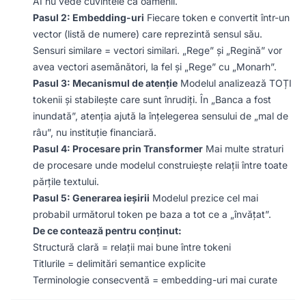
AI nu vede cuvintele ca oamenii.
Pasul 2: Embedding-uri
Fiecare token e convertit într-un
vector (listă de numere) care reprezintă sensul său.
Sensuri similare = vectori similari. „Rege” și „Regină” vor
avea vectori asemănători, la fel și „Rege” cu „Monarh”.
Pasul 3: Mecanismul de atenție
Modelul analizează TOȚI
tokenii și stabilește care sunt înrudiți. În „Banca a fost
inundată”, atenția ajută la înțelegerea sensului de „mal de
râu”, nu instituție financiară.
Pasul 4: Procesare prin Transformer
Mai multe straturi
de procesare unde modelul construiește relații între toate
părțile textului.
Pasul 5: Generarea ieșirii
Modelul prezice cel mai
probabil următorul token pe baza a tot ce a „învățat”.
De ce contează pentru conținut:
Structură clară = relații mai bune între tokeni
Titlurile = delimitări semantice explicite
Terminologie consecventă = embedding-uri mai curate