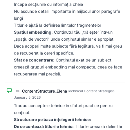
Începe secțiunile cu informația cheie
Nu ascunde detalii importante în mijlocul unor paragrafe
lungi
Titlurile ajută la definirea limitelor fragmentelor
Spațiul embedding:
Conținutul tău „trăiește” într-un
„spațiu de vectori” unde conținutul similar e apropiat.
Dacă acoperi multe subiecte fără legătură, va fi mai greu
de recuperat la cereri specifice.
Sfat de concentrare:
Conținutul axat pe un subiect
creează grupuri embedding mai compacte, ceea ce face
recuperarea mai precisă.
ContentStructure_Elena
CE
Technical Content Strategist
·
January 5, 2026
Traduc conceptele tehnice în sfaturi practice pentru
conținut:
Structurare pe baza înțelegerii tehnice:
De ce contează titlurile tehnic:
Titlurile creează delimitări