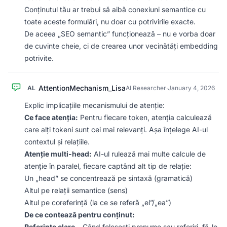
Conținutul tău ar trebui să aibă conexiuni semantice cu
toate aceste formulări, nu doar cu potrivirile exacte.
De aceea „SEO semantic” funcționează – nu e vorba doar
de cuvinte cheie, ci de crearea unor vecinătăți embedding
potrivite.
AttentionMechanism_Lisa
AL
AI Researcher
·
January 4, 2026
Explic implicațiile mecanismului de atenție:
Ce face atenția:
Pentru fiecare token, atenția calculează
care alți tokeni sunt cei mai relevanți. Așa înțelege AI-ul
contextul și relațiile.
Atenție multi-head:
AI-ul rulează mai multe calcule de
atenție în paralel, fiecare captând alt tip de relație:
Un „head” se concentrează pe sintaxă (gramatică)
Altul pe relații semantice (sens)
Altul pe coreferință (la ce se referă „el”/„ea”)
De ce contează pentru conținut:
Referințe clare
– Când folosești pronume sau referiri, fă-le