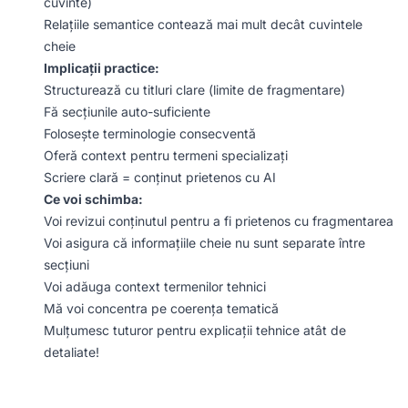
cuvinte)
Relațiile semantice contează mai mult decât cuvintele
cheie
Implicații practice:
Structurează cu titluri clare (limite de fragmentare)
Fă secțiunile auto-suficiente
Folosește terminologie consecventă
Oferă context pentru termeni specializați
Scriere clară = conținut prietenos cu AI
Ce voi schimba:
Voi revizui conținutul pentru a fi prietenos cu fragmentarea
Voi asigura că informațiile cheie nu sunt separate între
secțiuni
Voi adăuga context termenilor tehnici
Mă voi concentra pe coerența tematică
Mulțumesc tuturor pentru explicații tehnice atât de
detaliate!