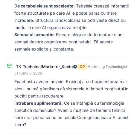
De ce tabelele sunt excelente:
Tabelele creează informații
foarte structurate pe care AI le poate parsa cu mare
încredere. Structura rând/coloană se potrivește direct cu
modul în care AI organizează relațiile.
Semnalul semantic:
Fiecare alegere de formatare e un
semnal despre organizarea conținutului. Fă aceste
semnale explicite și constante.
TechnicalMarketer_Kevin
TK
OP
Marketing Technologist
·
January 5, 2026
Exact asta aveam nevoie. Explicația cu fragmentarea mai
ales – nu mă gândisem că sistemele AI împart conținutul în
bucăți pentru recuperare.
Întrebare suplimentară:
Ce se întâmplă cu terminologia
specifică domeniului? Avem o mulțime de termeni tehnici
care s-ar putea să nu fie uzuali. Cum gestionează AI acest
lucru?