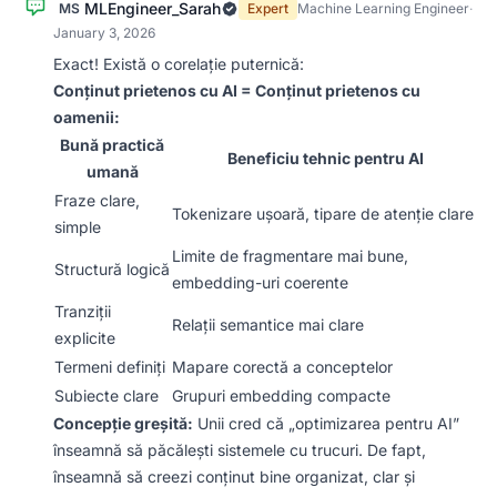
MLEngineer_Sarah
MS
Expert
Machine Learning Engineer
·
January 3, 2026
Exact! Există o corelație puternică:
Conținut prietenos cu AI = Conținut prietenos cu
oamenii:
Bună practică
Beneficiu tehnic pentru AI
umană
Fraze clare,
Tokenizare ușoară, tipare de atenție clare
simple
Limite de fragmentare mai bune,
Structură logică
embedding-uri coerente
Tranziții
Relații semantice mai clare
explicite
Termeni definiți
Mapare corectă a conceptelor
Subiecte clare
Grupuri embedding compacte
Concepție greșită:
Unii cred că „optimizarea pentru AI”
înseamnă să păcălești sistemele cu trucuri. De fapt,
înseamnă să creezi conținut bine organizat, clar și