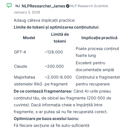
NLPResearcher_James
NJ
NLP Research Scientist
·
January 5, 2026
Adaug câteva implicații practice:
Limite de tokeni și optimizarea conținutului:
Limită de
Model
Implicație practică
tokeni
Poate procesa conținut
GPT-4
~128.000
foarte lung
Excelent pentru
Claude
~200.000
documentație amplă
Majoritatea
~2.000-8.000
Conținutul e fragmentat
sistemelor RAG
pe fragment
pentru recuperare
De ce contează fragmentarea:
Când AI-urile preiau
conținutul tău, de obicei iau fragmente (200-500 de
cuvinte). Dacă informația cheie e împărțită între
fragmente, s-ar putea să nu fie recuperată corect.
Optimizare pe baza acestui lucru:
Fă fiecare secțiune să fie auto-suficientă