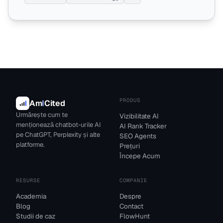
PRODUS
Am
I
Cited
Urmărește cum te
Vizibilitate AI
menționează chatbot-urile AI
AI Rank Tracker
pe ChatGPT, Perplexity și alte
SEO Agents
platforme.
Prețuri
Începe Acum
RESURSE
COMPANIE
Academia
Despre
Blog
Contact
Studii de caz
FlowHunt