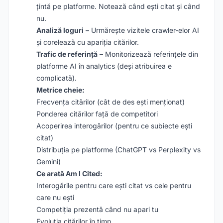
țintă pe platforme. Notează când ești citat și când
nu.
Analiză loguri
– Urmărește vizitele crawler-elor AI
și corelează cu apariția citărilor.
Trafic de referință
– Monitorizează referințele din
platforme AI în analytics (deși atribuirea e
complicată).
Metrice cheie:
Frecvența citărilor (cât de des ești menționat)
Ponderea citărilor față de competitori
Acoperirea interogărilor (pentru ce subiecte ești
citat)
Distribuția pe platforme (ChatGPT vs Perplexity vs
Gemini)
Ce arată Am I Cited:
Interogările pentru care ești citat vs cele pentru
care nu ești
Competiția prezentă când nu apari tu
Evoluția citărilor în timp