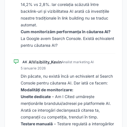
14,2% vs 2,8%. Iar corelația scăzută între
backlink-uri și vizibilitatea AI arată că investițiile
noastre tradiționale în link building nu se traduc
automat.
Cum monitorizăm performanța în căutarea AI?
La Google avem Search Console. Există echivalent
pentru căutarea AI?
AIVisibility_Kevin
AK
Analist marketing AI
·
5 ianuarie 2026
Din păcate, nu există încă un echivalent al Search
Console pentru căutarea AI. Dar iată ce facem:
Modalități de monitorizare:
Unelte dedicate
– Am I Cited urmărește
menționările brandului/adresei pe platformele AI.
Arată ce interogări declanșează citarea ta,
comparații cu competiția, trenduri în timp.
Testare manuală
– Testare regulată a interogărilor