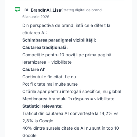
BrandInAI_Lisa
BL
Strateg digital de brand
·
6 ianuarie 2026
Din perspectivă de brand, iată ce e diferit la
căutarea AI:
Schimbarea paradigmei vizibilității:
Căutarea tradițională:
Competiție pentru 10 poziții pe prima pagină
Ierarhizarea = vizibilitate
Căutare AI:
Conținutul e fie citat, fie nu
Pot fi citate mai multe surse
Citările apar pentru interogări specifice, nu global
Menționarea brandului în răspuns = vizibilitate
Statistici relevante:
Traficul din căutarea AI convertește la 14,2% vs
2,8% la Google
40% dintre sursele citate de AI nu sunt în top 10
Google