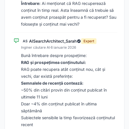
Întrebare:
Ai menționat că RAG recuperează
conținut în timp real. Asta înseamnă că trebuie să
avem conținut proaspăt pentru a fi recuperat? Sau
folosește și conținut mai vechi?
AISearchArchitect_Sarah
AS
Expert
Inginer căutare AI
·
6 ianuarie 2026
Bună întrebare despre prospețime:
RAG și prospețimea conținutului:
RAG poate recupera atât conținut nou, cât și
vechi, dar există preferințe:
Semnalele de recență contează:
~50% din citări provin din conținut publicat în
ultimele 11 luni
Doar ~4% din conținut publicat în ultima
săptămână
Subiectele sensibile la timp favorizează conținutul
recent