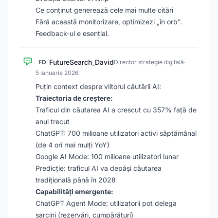
Ce conținut generează cele mai multe citări
Fără această monitorizare, optimizezi „în orb”.
Feedback-ul e esențial.
FutureSearch_David
FD
Director strategie digitală
·
5 ianuarie 2026
Puțin context despre viitorul căutării AI:
Traiectoria de creștere:
Traficul din căutarea AI a crescut cu 357% față de
anul trecut
ChatGPT: 700 milioane utilizatori activi săptămânal
(de 4 ori mai mulți YoY)
Google AI Mode: 100 milioane utilizatori lunar
Predicție: traficul AI va depăși căutarea
tradițională până în 2028
Capabilități emergente:
ChatGPT Agent Mode: utilizatorii pot delega
sarcini (rezervări, cumpărături)