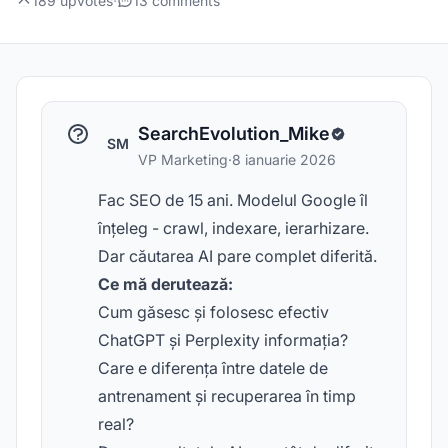
189 upvotes
·
13 comments
SearchEvolution_Mike
SM
VP Marketing
·
8 ianuarie 2026
Fac SEO de 15 ani. Modelul Google îl
înțeleg - crawl, indexare, ierarhizare.
Dar căutarea AI pare complet diferită.
Ce mă derutează:
Cum găsesc și folosesc efectiv
ChatGPT și Perplexity informația?
Care e diferența între datele de
antrenament și recuperarea în timp
real?