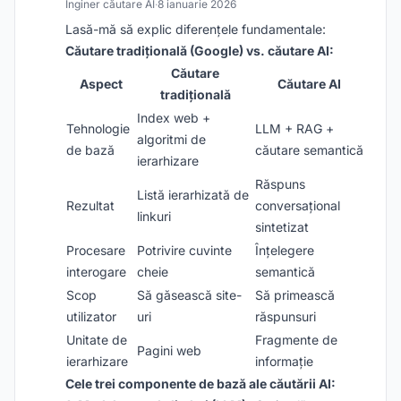
Inginer căutare AI
·
8 ianuarie 2026
Lasă-mă să explic diferențele fundamentale:
Căutare tradițională (Google) vs. căutare AI:
Căutare
Aspect
Căutare AI
tradițională
Index web +
Tehnologie
LLM + RAG +
algoritmi de
de bază
căutare semantică
ierarhizare
Răspuns
Listă ierarhizată de
Rezultat
conversațional
linkuri
sintetizat
Procesare
Potrivire cuvinte
Înțelegere
interogare
cheie
semantică
Scop
Să găsească site-
Să primească
utilizator
uri
răspunsuri
Unitate de
Fragmente de
Pagini web
ierarhizare
informație
Cele trei componente de bază ale căutării AI: