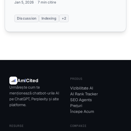
Jan 5, 2026
7 min citire
Discussion
Indexing
+2
PRODUS
Am
I
Cited
Urmărește cum te
Vizibilitate AI
menționează chatbot-urile AI
AI Rank Tracker
pe ChatGPT, Perplexity și alte
SEO Agents
platforme.
Prețuri
Începe Acum
RESURSE
COMPANIE