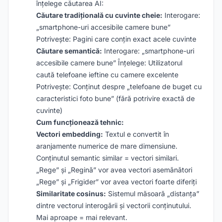
înțelege căutarea AI:
Căutare tradițională cu cuvinte cheie:
Interogare:
„smartphone-uri accesibile camere bune”
Potrivește: Pagini care conțin exact acele cuvinte
Căutare semantică:
Interogare: „smartphone-uri
accesibile camere bune” Înțelege: Utilizatorul
caută telefoane ieftine cu camere excelente
Potrivește: Conținut despre „telefoane de buget cu
caracteristici foto bune” (fără potrivire exactă de
cuvinte)
Cum funcționează tehnic:
Vectori embedding:
Textul e convertit în
aranjamente numerice de mare dimensiune.
Conținutul semantic similar = vectori similari.
„Rege” și „Regină” vor avea vectori asemănători
„Rege” și „Frigider” vor avea vectori foarte diferiți
Similaritate cosinus:
Sistemul măsoară „distanța”
dintre vectorul interogării și vectorii conținutului.
Mai aproape = mai relevant.