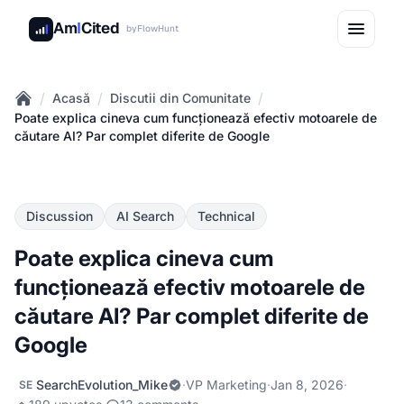
Am
I
Cited
by
FlowHunt
/
/
/
Acasă
Discutii din Comunitate
Home
Poate explica cineva cum funcționează efectiv motoarele de
căutare AI? Par complet diferite de Google
Discussion
AI Search
Technical
Poate explica cineva cum
funcționează efectiv motoarele de
căutare AI? Par complet diferite de
Google
SearchEvolution_Mike
·
VP Marketing
·
Jan 8, 2026
·
SE