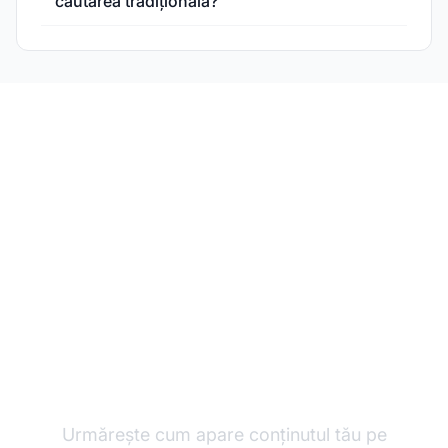
căutarea tradițională?
Monitorizează-ți
vizibilitatea în căutarea
AI
Urmărește cum apare conținutul tău pe