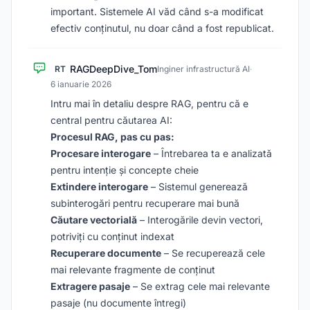
important. Sistemele AI văd când s-a modificat
efectiv conținutul, nu doar când a fost republicat.
RAGDeepDive_Tom
RT
Inginer infrastructură AI
·
6 ianuarie 2026
Intru mai în detaliu despre RAG, pentru că e
central pentru căutarea AI:
Procesul RAG, pas cu pas:
Procesare interogare
– Întrebarea ta e analizată
pentru intenție și concepte cheie
Extindere interogare
– Sistemul generează
subinterogări pentru recuperare mai bună
Căutare vectorială
– Interogările devin vectori,
potriviți cu conținut indexat
Recuperare documente
– Se recuperează cele
mai relevante fragmente de conținut
Extragere pasaje
– Se extrag cele mai relevante
pasaje (nu documente întregi)