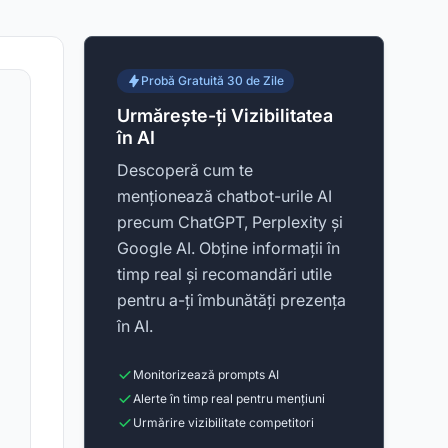
Probă Gratuită 30 de Zile
Urmărește-ți Vizibilitatea
în AI
Descoperă cum te
menționează chatbot-urile AI
precum ChatGPT, Perplexity și
Google AI. Obține informații în
timp real și recomandări utile
pentru a-ți îmbunătăți prezența
în AI.
Monitorizează prompts AI
Alerte în timp real pentru mențiuni
Urmărire vizibilitate competitori