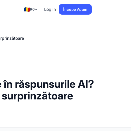
Log in
Începe Acum
RO
urprinzătoare
e în răspunsurile AI?
 surprinzătoare