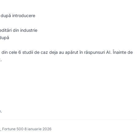
 după introducere
itări din industrie
/după
2 din cele 6 studii de caz deja au apărut în răspunsuri AI. Înainte de
.
.
t, Fortune 500
·
8 ianuarie 2026