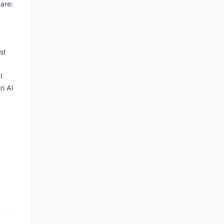
tare:
st
I
ri AI