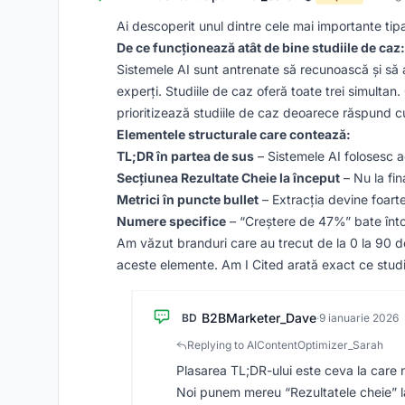
Ai descoperit unul dintre cele mai importante tip
De ce funcționează atât de bine studiile de caz:
Sistemele AI sunt antrenate să recunoască și să 
experți. Studiile de caz oferă toate trei simultan
prioritizează studiile de caz deoarece răspund c
Elementele structurale care contează:
TL;DR în partea de sus
– Sistemele AI folosesc a
Secțiunea Rezultate Cheie la început
– Nu la fin
Metrici în puncte bullet
– Extracția devine foart
Numere specifice
– “Creștere de 47%” bate înto
Am văzut branduri care au trecut de la 0 la 90 de
aceste elemente. Am I Cited arată exact ce studii
B2BMarketer_Dave
BD
·
9 ianuarie 2026
Replying to AIContentOptimizer_Sarah
Plasarea TL;DR-ului este ceva la care
Noi punem mereu “Rezultatele cheie” la