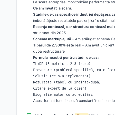
La scară enterprise, monitorizăm performanța stud
Ce am învățat la scară:
Studiile de caz specifice industriei depășesc c
îmbunătățește rezultatele pacienților” e citat m
Recența contează, dar structura contează mai 
structurat din 2025
Schema markup ajută
– Am adăugat schema Case 
Tiparul de 2.300% este real
– Am avut un client c
după restructurare
Formula noastră pentru studii de caz:
TL;DR (3 metrici, 2-3 fraze)

Provocare (problemă specifică, cu cifre)
Soluție (ce s-a implementat)

Rezultate (tabel cu înainte/după)

Citare expert de la client

Acest format funcționează constant în orice indus