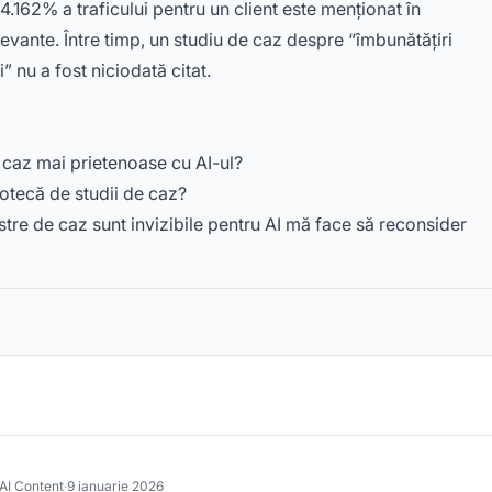
.162% a traficului pentru un client este menționat în
evante. Între timp, un studiu de caz despre “îmbunătățiri
” nu a fost niciodată citat.
e caz mai prietenoase cu AI-ul?
iotecă de studii de caz?
stre de caz sunt invizibile pentru AI mă face să reconsider
 AI Content
·
9 ianuarie 2026