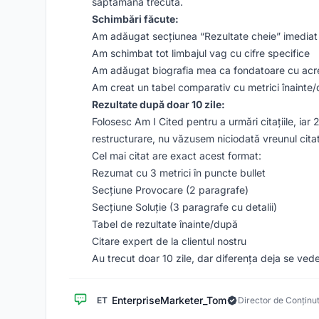
săptămâna trecută.
Schimbări făcute:
Am adăugat secțiunea “Rezultate cheie” imediat
Am schimbat tot limbajul vag cu cifre specifice
Am adăugat biografia mea ca fondatoare cu acred
Am creat un tabel comparativ cu metrici înainte
Rezultate după doar 10 zile:
Folosesc Am I Cited pentru a urmări citațiile, iar 
restructurare, nu văzusem niciodată vreunul citat
Cel mai citat are exact acest format:
Rezumat cu 3 metrici în puncte bullet
Secțiune Provocare (2 paragrafe)
Secțiune Soluție (3 paragrafe cu detalii)
Tabel de rezultate înainte/după
Citare expert de la clientul nostru
Au trecut doar 10 zile, dar diferența deja se vede
EnterpriseMarketer_Tom
ET
Director de Conținu