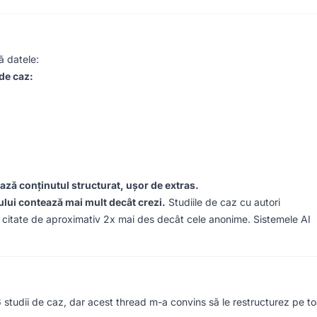
ă datele:
 de caz:
ă
ă
ă
ă
ză conținutul structurat, ușor de extras.
ului contează mai mult decât crezi.
Studiile de caz cu autori
t citate de aproximativ 2x mai des decât cele anonime. Sistemele AI
studii de caz, dar acest thread m-a convins să le restructurez pe to