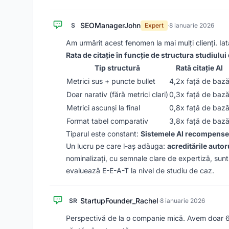
SEOManagerJohn
S
Expert
·
8 ianuarie 2026
Am urmărit acest fenomen la mai mulți clienți. Iat
Rata de citație în funcție de structura studiului
Tip structură
Rată citație AI
Metrici sus + puncte bullet
4,2x față de baz
Doar narativ (fără metrici clari)
0,3x față de baz
Metrici ascunși la final
0,8x față de baz
Format tabel comparativ
3,8x față de baz
Tiparul este constant:
Sistemele AI recompensea
Un lucru pe care l-aș adăuga:
acreditările autor
nominalizați, cu semnale clare de expertiză, sun
evaluează E-E-A-T la nivel de studiu de caz.
StartupFounder_Rachel
SR
·
8 ianuarie 2026
Perspectivă de la o companie mică. Avem doar 6 