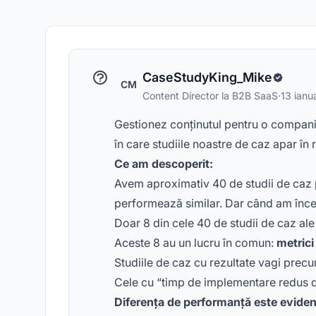
CaseStudyKing_Mike
CM
Content Director la B2B SaaS
·
13 ianu
Gestionez conținutul pentru o compan
în care studiile noastre de caz apar în 
Ce am descoperit:
Avem aproximativ 40 de studii de caz p
performează similar. Dar când am încep
Doar 8 din cele 40 de studii de caz ale 
Aceste 8 au un lucru în comun:
metrici
Studiile de caz cu rezultate vagi prec
Cele cu “timp de implementare redus de
Diferența de performanță este eviden