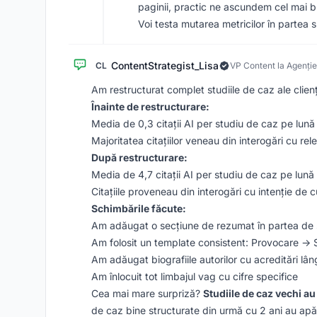
paginii, practic ne ascundem cel mai b
Voi testa mutarea metricilor în partea s
ContentStrategist_Lisa
CL
VP Content la Agenți
Am restructurat complet studiile de caz ale clienț
Înainte de restructurare:
Media de 0,3 citații AI per studiu de caz pe lună
Majoritatea citațiilor veneau din interogări cu re
După restructurare:
Media de 4,7 citații AI per studiu de caz pe lună
Citațiile proveneau din interogări cu intenție de
Schimbările făcute:
Am adăugat o secțiune de rezumat în partea de s
Am folosit un template consistent: Provocare -> S
Am adăugat biografiile autorilor cu acreditări lâ
Am înlocuit tot limbajul vag cu cifre specifice
Cea mai mare surpriză?
Studiile de caz vechi au 
de caz bine structurate din urmă cu 2 ani au apă