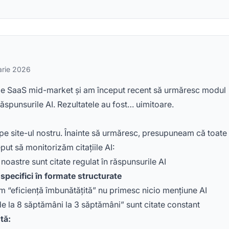
arie 2026
ie SaaS mid-market și am început recent să urmăresc modul
răspunsurile AI. Rezultatele au fost… uimitoare.
e site-ul nostru. Înainte să urmăresc, presupuneam că toate
ut să monitorizăm citațiile AI:
noastre sunt citate regulat în răspunsurile AI
 specifici în formate structurate
um “eficiență îmbunătățită” nu primesc nicio mențiune AI
 la 8 săptămâni la 3 săptămâni” sunt citate constant
tă: