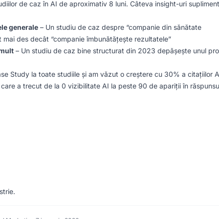
iilor de caz în AI de aproximativ 8 luni. Câteva insight-uri suplimen
ele generale
– Un studiu de caz despre “companie din sănătate
ult mai des decât “companie îmbunătățește rezultatele”
mult
– Un studiu de caz bine structurat din 2023 depășește unul pro
Study la toate studiile și am văzut o creștere cu 30% a citațiilor A
are a trecut de la 0 vizibilitate AI la peste 90 de apariții în răspunsu


trie.