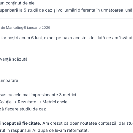
un conținut de ele.
uperioară la 5 studii de caz și voi urmări diferența în următoarea lună
e de Marketing
·
9 ianuarie 2026
ilor noștri acum 6 luni, exact pe baza acestei idei. Iată ce am învățat
levanță scăzută
 cumpărare
us cu cele mai impresionante 3 metrici
oluție -> Rezultate -> Metrici cheie
ngă fiecare studiu de caz
început să fie citate.
Am crezut că doar noutatea contează, dar stud
rut în răspunsuri AI după ce le-am reformatat.