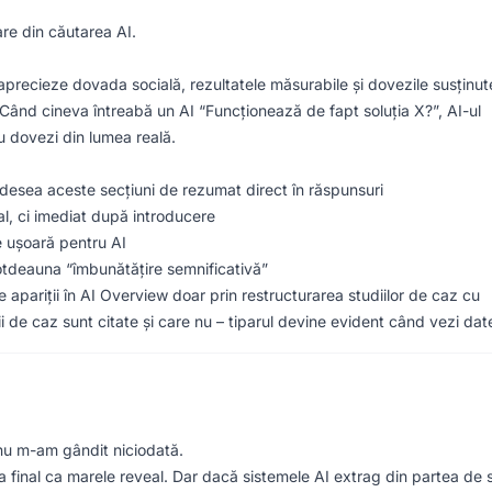
are din căutarea AI.
aprecieze dovada socială, rezultatele măsurabile și dovezile susținut
. Când cineva întreabă un AI “Funcționează de fapt soluția X?”, AI-ul
u dovezi din lumea reală.
desea aceste secțiuni de rezumat direct în răspunsuri
al, ci imediat după introducere
e ușoară pentru AI
tdeauna “îmbunătățire semnificativă”
 apariții în AI Overview doar prin restructurarea studiilor de caz cu
 de caz sunt citate și care nu – tiparul devine evident când vezi date
 nu m-am gândit niciodată.
 final ca marele reveal. Dar dacă sistemele AI extrag din partea de 