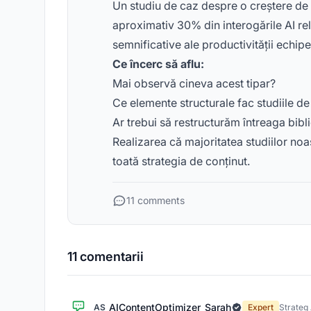
Un studiu de caz despre o creștere de 4
aproximativ 30% din interogările AI rel
semnificative ale productivității echipei
Ce încerc să aflu:
Mai observă cineva acest tipar?
Ce elemente structurale fac studiile d
Ar trebui să restructurăm întreaga bibl
Realizarea că majoritatea studiilor noa
toată strategia de conținut.
11 comments
11 comentarii
AIContentOptimizer_Sarah
AS
Expert
Strateg