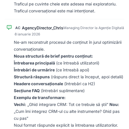
Traficul pe cuvinte cheie este adesea mai exploratoriu.
Traficul conversațional este mai intenționat.
AgencyDirector_Chris
AC
Managing Director la Agenție Digitală
·
8 ianuarie 2026
Ne-am reconstruit procesul de conținut în jurul optimizării
conversaționale.
Noua structură de brief pentru conținut:
Întrebarea principală
(ce întreabă utilizatorii)
Întrebări de urmărire
(ce întreabă apoi)
Structură răspuns
(răspuns direct la început, apoi detalii)
Headere conversaționale
(întrebări ca H2)
Secțiune FAQ
(întrebări suplimentare)
Exemplu de transformare:
Vechi:
„Ghid integrare CRM: Tot ce trebuie să știi”
Nou:
„Cum îmi integrez CRM-ul cu alte instrumente? Ghid pas
cu pas”
Noul format răspunde explicit la întrebarea utilizatorilor.