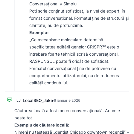
Conversațional ≠ Simplu
Poți scrie conținut sofisticat, la nivel de expert, în
format conversațional. Formatul ține de structură și
claritate, nu de profunzime.
Exemplu:
„Ce mecanisme moleculare determină
specificitatea editării genelor CRISPR?” este o
întrebare foarte tehnică scrisă conversațional.
RĂSPUNSUL poate fi oricât de sofisticat.
Formatul conversațional ține de potrivirea cu
comportamentul utilizatorului, nu de reducerea
calității conținutului.
LocalSEO_Jake
LJ
·
6 ianuarie 2026
Căutarea locală a fost mereu conversațională. Acum e
peste tot.
Exemplu de căutare locală:
Nimeni nu tastează „dentist Chicago downtown recenzii” –