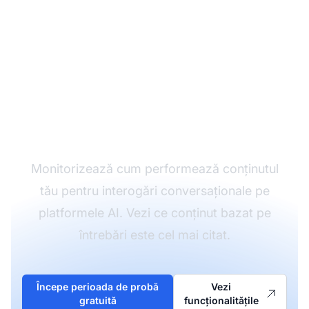
Urmărește
performanța
interogărilor
conversaționale
Monitorizează cum performează conținutul
tău pentru interogări conversaționale pe
platformele AI. Vezi ce conținut bazat pe
întrebări este cel mai citat.
Începe perioada de probă
Vezi
gratuită
funcționalitățile