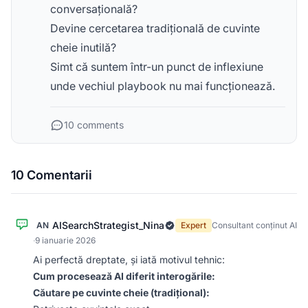
conversațională?
Devine cercetarea tradițională de cuvinte
cheie inutilă?
Simt că suntem într-un punct de inflexiune
unde vechiul playbook nu mai funcționează.
10 comments
10 Comentarii
AISearchStrategist_Nina
AN
Expert
Consultant conținut AI
·
9 ianuarie 2026
Ai perfectă dreptate, și iată motivul tehnic:
Cum procesează AI diferit interogările:
Căutare pe cuvinte cheie (tradițional):