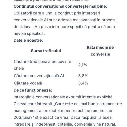
Conținutul conversațional convertește mai bine:
Utilizatorii care ajung la conținut prin interogări
conversaționale AI sunt adesea mai avansați în procesul
decizional. Au pus o întrebare specifică pentru că au o
nevoie specifică.
Datele noastre:
Rată medie de
Sursa traficului
conversie
Căutare tradițională pe cuvinte
2,1%
cheie
Căutare conversațională AI
3,8%
Căutare vocală
3,4%
De ce funcționează:
Interogările conversaționale exprimă intenție explicită.
Cineva care întreabă „Care este cel mai bun instrument de
management al proiectelor pentru echipe remote sub
20$/lună?” știe exact ce vrea. Dacă răspunzi la acea
întrebare și îndeplinești criteriile, conversia vine natural.