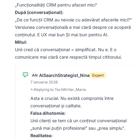
„Funcționalități CRM pentru afaceri mici”
După (conversațional):
„De ce funcții CRM au nevoie cu adevărat afacerile mici?”
Versiunea conversațională e mai clară despre ce acoperă
conținutul. E UX mai bun ȘI mai bun pentru AI.
Mitul:
Unii cred că conversațional = simplificat. Nu e. E o
comunicare mai clară care respectă timpul cititorului.
AISearchStrategist_Nina
AN
Expert
·
7 ianuarie 2026
Replying to TechWriter_Maria
Asta e crucial. Nu există compromis între
conversațional și calitate.
Falsa dihotomie:
Unii clienți se tem că un conținut conversațional
„sună mai puțin profesional” sau „prea simplu”.
Realitatea: