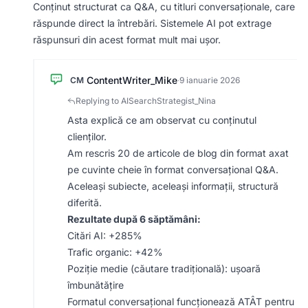
Conținut structurat ca Q&A, cu titluri conversaționale, care
răspunde direct la întrebări. Sistemele AI pot extrage
răspunsuri din acest format mult mai ușor.
ContentWriter_Mike
CM
·
9 ianuarie 2026
Replying to AISearchStrategist_Nina
Asta explică ce am observat cu conținutul
clienților.
Am rescris 20 de articole de blog din format axat
pe cuvinte cheie în format conversațional Q&A.
Aceleași subiecte, aceleași informații, structură
diferită.
Rezultate după 6 săptămâni:
Citări AI: +285%
Trafic organic: +42%
Poziție medie (căutare tradițională): ușoară
îmbunătățire
Formatul conversațional funcționează ATÂT pentru