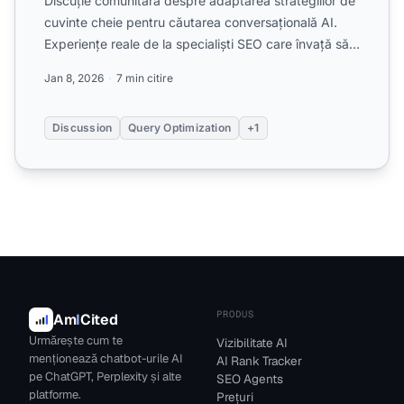
Discuție comunitară despre adaptarea strategiilor de
cuvinte cheie pentru căutarea conversațională AI.
Experiențe reale de la specialiști SEO care învață să
opt...
Jan 8, 2026
7 min citire
Discussion
Query Optimization
+1
PRODUS
Am
I
Cited
Urmărește cum te
Vizibilitate AI
menționează chatbot-urile AI
AI Rank Tracker
pe ChatGPT, Perplexity și alte
SEO Agents
platforme.
Prețuri