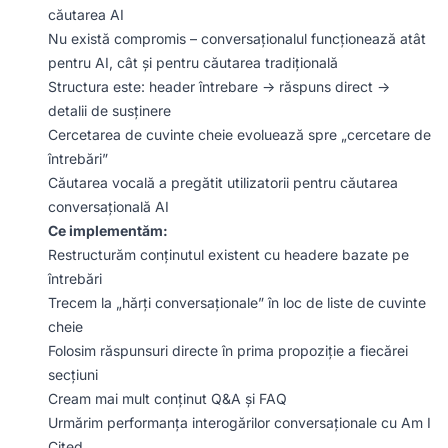
căutarea AI
Nu există compromis – conversaționalul funcționează atât
pentru AI, cât și pentru căutarea tradițională
Structura este: header întrebare -> răspuns direct ->
detalii de susținere
Cercetarea de cuvinte cheie evoluează spre „cercetare de
întrebări”
Căutarea vocală a pregătit utilizatorii pentru căutarea
conversațională AI
Ce implementăm:
Restructurăm conținutul existent cu headere bazate pe
întrebări
Trecem la „hărți conversaționale” în loc de liste de cuvinte
cheie
Folosim răspunsuri directe în prima propoziție a fiecărei
secțiuni
Cream mai mult conținut Q&A și FAQ
Urmărim performanța interogărilor conversaționale cu Am I
Cited