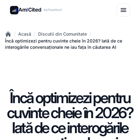
Am
I
Cited
by
FlowHunt
/
/
/
Acasă
Discutii din Comunitate
Home
Încă optimizezi pentru cuvinte cheie în 2026? Iată de ce
interogările conversaționale ne iau fața în căutarea AI
Încă optimizezi pentru
cuvinte cheie în 2026?
Iată de ce interogările