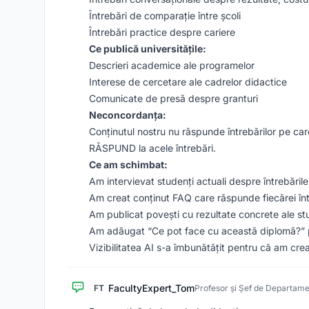
Întrebări de comparație între școli
Întrebări practice despre cariere
Ce publică universitățile:
Descrieri academice ale programelor
Interese de cercetare ale cadrelor didactice
Comunicate de presă despre granturi
Neconcordanța:
Conținutul nostru nu răspunde întrebărilor pe care
RĂSPUND la acele întrebări.
Ce am schimbat:
Am intervievat studenți actuali despre întrebăril
Am creat conținut FAQ care răspunde fiecărei înt
Am publicat povești cu rezultate concrete ale stu
Am adăugat “Ce pot face cu această diplomă?” 
Vizibilitatea AI s-a îmbunătățit pentru că am crea
FacultyExpert_Tom
FT
Profesor și Șef de Departam