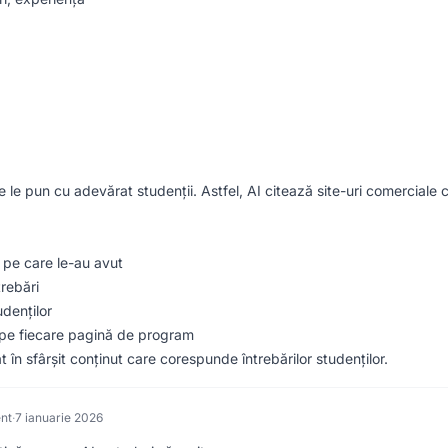
 le pun cu adevărat studenții. Astfel, AI citează site-uri comerciale 
e pe care le-au avut
rebări
denților
pe fiecare pagină de program
t în sfârșit conținut care corespunde întrebărilor studenților.
ent
·
7 ianuarie 2026