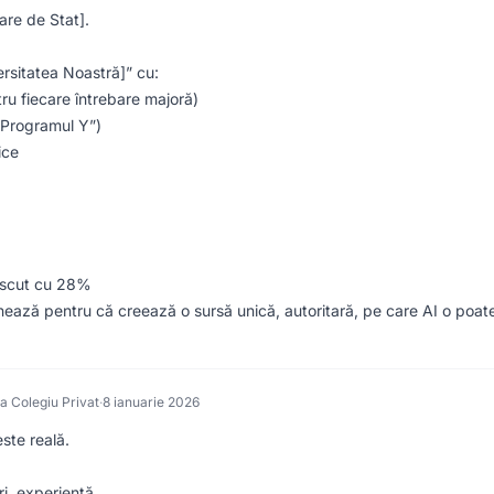
are de Stat].
rsitatea Noastră]” cu:
ru fiecare întrebare majoră)
 Programul Y”)
ice
rescut cu 28%
nează pentru că creează o sursă unică, autoritară, pe care AI o poate
a Colegiu Privat
·
8 ianuarie 2026
ste reală.
ri, experiență