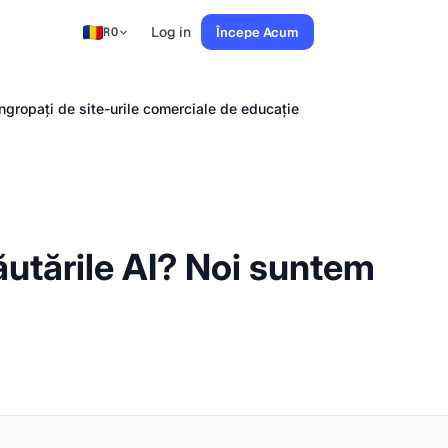
Log in
Începe Acum
RO
îngropați de site-urile comerciale de educație
căutările AI? Noi suntem