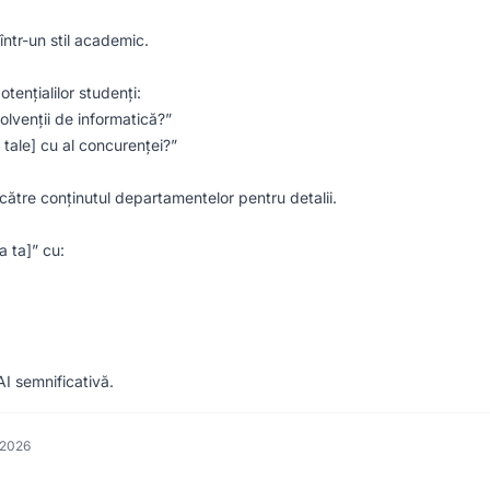
într-un stil academic.
tențialilor studenți:
lvenții de informatică?”
tale] cu al concurenței?”
i către conținutul departamentelor pentru detalii.
a ta]” cu:
I semnificativă.
 2026