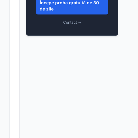
Începe proba gratuită de 30
de zile
Contact →