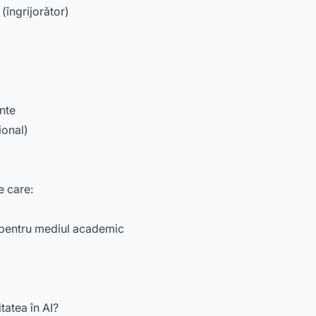
(îngrijorător)
nte
ional)
e care:
 pentru mediul academic
tatea în AI?