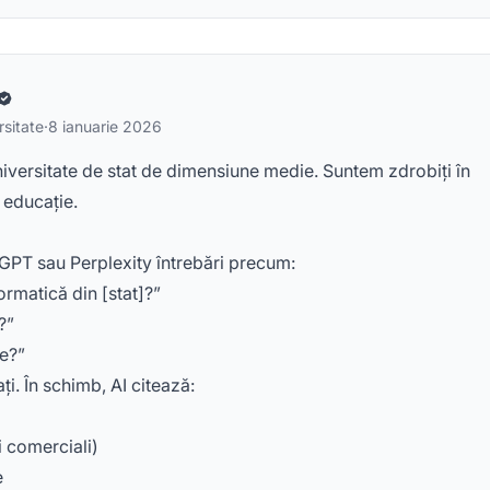
rsitate
·
8 ianuarie 2026
iversitate de stat de dimensiune medie. Suntem zdrobiți în
 educație.
tGPT sau Perplexity întrebări precum:
rmatică din [stat]?”
?”
ie?”
. În schimb, AI citează:
 comerciali)
e