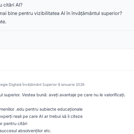
 citări AI?
mai bine pentru vizibilitatea AI în învățământul superior?
te.
tegie Digitală Învățământ Superior
·
8 ianuarie 2026
superior. Vestea bună: aveți avantaje pe care nu le valorificați.
meniilor .edu pentru subiecte educaționale
xperți reali pe care AI ar trebui să îi citeze
r pentru citări
succesul absolvenților etc.