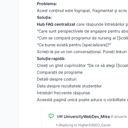
Problema:
Acest conținut este îngropat, fragmentat și scris 
Soluția:
Hub FAQ centralizat
care răspunde întrebărilor po
“Care sunt perspectivele de angajare pentru abso
“Cum se compară programul de nursing al [Școlii 
“Ce burse există pentru [specializare]?”
Scrieți-le pe un ton conversațional. Puneți linkur
Soluție rapidă:
Creați un ghid cuprinzător “De ce să alegi [Școal
Comparații de programe
Detalii despre costuri
Date despre rezultatele studenților
Întrebări frecvente răspunse
Această pagină unică poate aduce o vizibilitate A
UniversityWebDev_Mike
UM
·
8 ianuarie
Replying to HigherEdSEO_Sarah