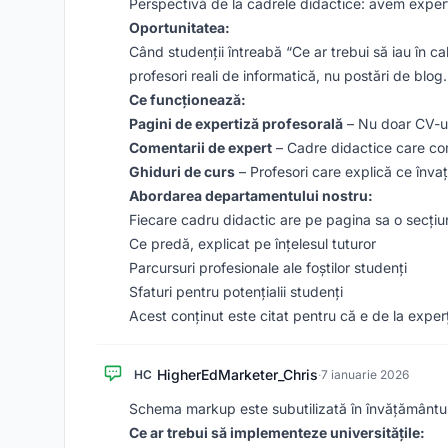
Perspectivă de la cadrele didactice: avem experti
Oportunitatea:
Când studenții întreabă “Ce ar trebui să iau în c
profesori reali de informatică, nu postări de blog.
Ce funcționează:
Pagini de expertiză profesorală
– Nu doar CV-uri
Comentarii de expert
– Cadre didactice care come
Ghiduri de curs
– Profesori care explică ce înva
Abordarea departamentului nostru:
Fiecare cadru didactic are pe pagina sa o secțiu
Ce predă, explicat pe înțelesul tuturor
Parcursuri profesionale ale foștilor studenți
Sfaturi pentru potențialii studenți
Acest conținut este citat pentru că e de la experț
HigherEdMarketer_Chris
HC
·
7 ianuarie 2026
Schema markup este subutilizată în învățământul
Ce ar trebui să implementeze universitățile: