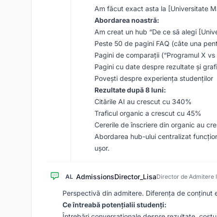
Am făcut exact asta la [Universitate M
Abordarea noastră:
Am creat un hub “De ce să alegi [Unive
Peste 50 de pagini FAQ (câte una pent
Pagini de comparații (“Programul X vs
Pagini cu date despre rezultate și graf
Povești despre experiența studenților
Rezultate după 8 luni:
Citările AI au crescut cu 340%
Traficul organic a crescut cu 45%
Cererile de înscriere din organic au c
Abordarea hub-ului centralizat funcțio
ușor.
AdmissionsDirector_Lisa
AL
Director de Admitere l
Perspectivă din admitere. Diferența de conținut e
Ce întreabă potențialii studenți:
Întrebări conversaționale despre rezultate, costu