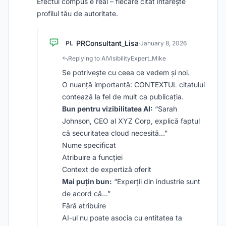
Efectul compus e real – fiecare citat întărește
profilul tău de autoritate.
PRConsultant_Lisa
PL
·
January 8, 2026
Replying to AIVisibilityExpert_Mike
Se potrivește cu ceea ce vedem și noi.
O nuanță importantă: CONTEXTUL citatului
contează la fel de mult ca publicația.
Bun pentru vizibilitatea AI:
“Sarah
Johnson, CEO al XYZ Corp, explică faptul
că securitatea cloud necesită…”
Nume specificat
Atribuire a funcției
Context de expertiză oferit
Mai puțin bun:
“Experții din industrie sunt
de acord că…”
Fără atribuire
AI-ul nu poate asocia cu entitatea ta