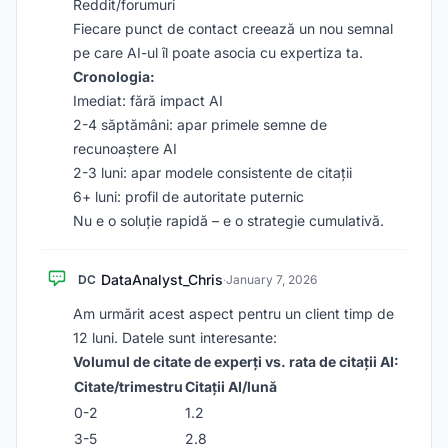
Reddit/forumuri
Fiecare punct de contact creează un nou semnal
pe care AI-ul îl poate asocia cu expertiza ta.
Cronologia:
Imediat: fără impact AI
2-4 săptămâni: apar primele semne de
recunoaștere AI
2-3 luni: apar modele consistente de citații
6+ luni: profil de autoritate puternic
Nu e o soluție rapidă – e o strategie cumulativă.
DataAnalyst_Chris
DC
·
January 7, 2026
Am urmărit acest aspect pentru un client timp de
12 luni. Datele sunt interesante:
Volumul de citate de experți vs. rata de citații AI:
Citate/trimestru
Citații AI/lună
0-2
1.2
3-5
2.8