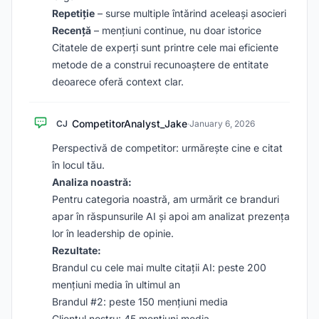
Repetiție
– surse multiple întărind aceleași asocieri
Recență
– mențiuni continue, nu doar istorice
Citatele de experți sunt printre cele mai eficiente
metode de a construi recunoaștere de entitate
deoarece oferă context clar.
CompetitorAnalyst_Jake
CJ
·
January 6, 2026
Perspectivă de competitor: urmărește cine e citat
în locul tău.
Analiza noastră:
Pentru categoria noastră, am urmărit ce branduri
apar în răspunsurile AI și apoi am analizat prezența
lor în leadership de opinie.
Rezultate:
Brandul cu cele mai multe citații AI: peste 200
mențiuni media în ultimul an
Brandul #2: peste 150 mențiuni media
Clientul nostru: 45 mențiuni media