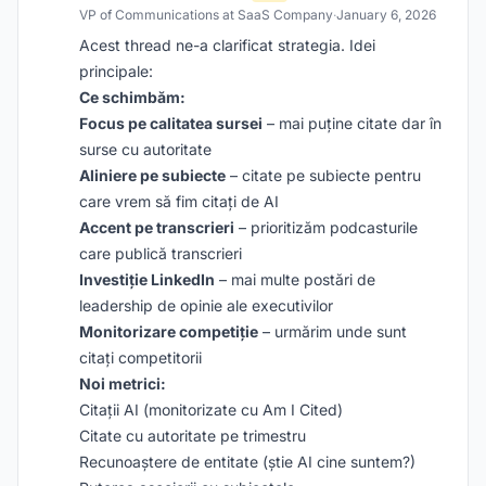
VP of Communications at SaaS Company
·
January 6, 2026
Acest thread ne-a clarificat strategia. Idei
principale:
Ce schimbăm:
Focus pe calitatea sursei
– mai puține citate dar în
surse cu autoritate
Aliniere pe subiecte
– citate pe subiecte pentru
care vrem să fim citați de AI
Accent pe transcrieri
– prioritizăm podcasturile
care publică transcrieri
Investiție LinkedIn
– mai multe postări de
leadership de opinie ale executivilor
Monitorizare competiție
– urmărim unde sunt
citați competitorii
Noi metrici:
Citații AI (monitorizate cu Am I Cited)
Citate cu autoritate pe trimestru
Recunoaștere de entitate (știe AI cine suntem?)