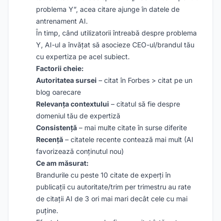
problema Y”, acea citare ajunge în datele de
antrenament AI.
În timp, când utilizatorii întreabă despre problema
Y, AI-ul a învățat să asocieze CEO-ul/brandul tău
cu expertiza pe acel subiect.
Factorii cheie:
Autoritatea sursei
– citat în Forbes > citat pe un
blog oarecare
Relevanța contextului
– citatul să fie despre
domeniul tău de expertiză
Consistență
– mai multe citate în surse diferite
Recență
– citatele recente contează mai mult (AI
favorizează conținutul nou)
Ce am măsurat:
Brandurile cu peste 10 citate de experți în
publicații cu autoritate/trim per trimestru au rate
de citații AI de 3 ori mai mari decât cele cu mai
puține.