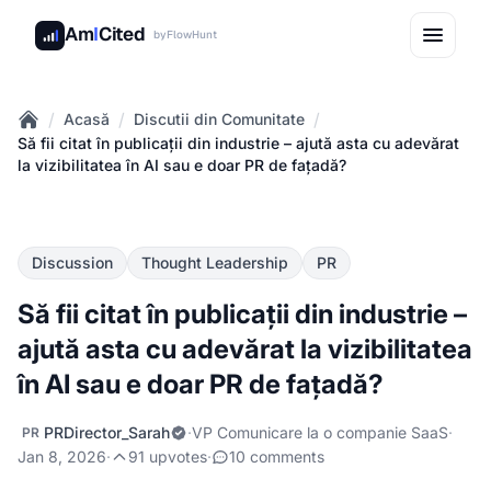
Am
I
Cited
by
FlowHunt
/
/
/
Acasă
Discutii din Comunitate
Home
Să fii citat în publicații din industrie – ajută asta cu adevărat
la vizibilitatea în AI sau e doar PR de fațadă?
Discussion
Thought Leadership
PR
Să fii citat în publicații din industrie –
ajută asta cu adevărat la vizibilitatea
în AI sau e doar PR de fațadă?
PRDirector_Sarah
·
VP Comunicare la o companie SaaS
·
PR
Jan 8, 2026
·
91 upvotes
·
10 comments