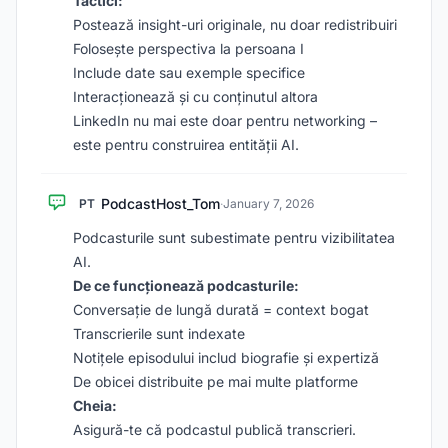
Tactici:
Postează insight-uri originale, nu doar redistribuiri
Folosește perspectiva la persoana I
Include date sau exemple specifice
Interacționează și cu conținutul altora
LinkedIn nu mai este doar pentru networking –
este pentru construirea entității AI.
PodcastHost_Tom
PT
·
January 7, 2026
Podcasturile sunt subestimate pentru vizibilitatea
AI.
De ce funcționează podcasturile:
Conversație de lungă durată = context bogat
Transcrierile sunt indexate
Notițele episodului includ biografie și expertiză
De obicei distribuite pe mai multe platforme
Cheia:
Asigură-te că podcastul publică transcrieri.