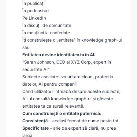
În publicații
În podcasturi
Pe LinkedIn
În discuții de comunitate
În mențiuni la conferințe
Îți construiește o „entitate” în knowledge graph-ul
său.
Entitatea devine identitatea ta în AI:
“Sarah Johnson, CEO al XYZ Corp, expert în
securitate AI”
Subiecte asociate: securitate cloud, protecția
datelor, AI pentru companii
Când utilizatorii întreabă despre aceste subiecte,
AI-ul consultă knowledge graph-ul și găsește
entitatea ta ca sursă relevantă.
Cum construiești o entitate puternică:
Consistență
– același format de nume peste tot
Specificitate
– arie de expertiză clară, nu prea
largă