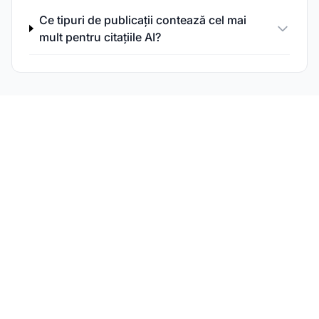
Ce tipuri de publicații contează cel mai
mult pentru citațiile AI?
Monitorizează-ți
mențiunile de expertiză
în AI