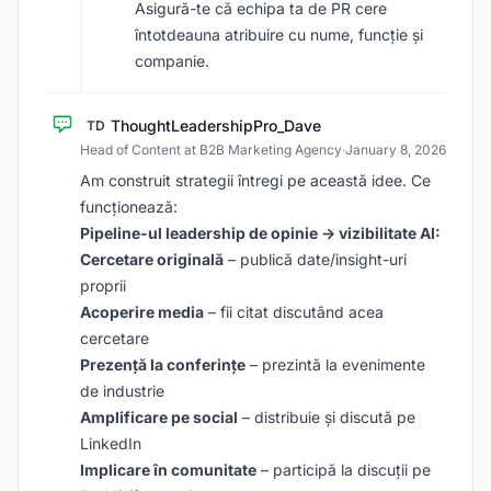
Asigură-te că echipa ta de PR cere
întotdeauna atribuire cu nume, funcție și
companie.
ThoughtLeadershipPro_Dave
TD
Head of Content at B2B Marketing Agency
·
January 8, 2026
Am construit strategii întregi pe această idee. Ce
funcționează:
Pipeline-ul leadership de opinie → vizibilitate AI:
Cercetare originală
– publică date/insight-uri
proprii
Acoperire media
– fii citat discutând acea
cercetare
Prezență la conferințe
– prezintă la evenimente
de industrie
Amplificare pe social
– distribuie și discută pe
LinkedIn
Implicare în comunitate
– participă la discuții pe