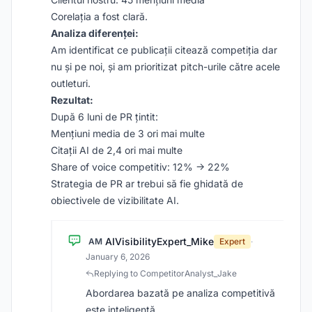
Corelația a fost clară.
Analiza diferenței:
Am identificat ce publicații citează competiția dar
nu și pe noi, și am prioritizat pitch-urile către acele
outleturi.
Rezultat:
După 6 luni de PR țintit:
Mențiuni media de 3 ori mai multe
Citații AI de 2,4 ori mai multe
Share of voice competitiv: 12% → 22%
Strategia de PR ar trebui să fie ghidată de
obiectivele de vizibilitate AI.
AIVisibilityExpert_Mike
AM
Expert
·
January 6, 2026
Replying to CompetitorAnalyst_Jake
Abordarea bazată pe analiza competitivă
este inteligentă.