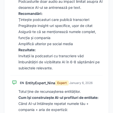
Podcasturile doar audio au impact limitat asupra AI
deoarece AI-ul se antrenează pe text.
Recomandări:
Țintește podcasturi care publică transcrieri
Pregătește insight-uri specifice, ușor de citat
Asigură-te că se menționează numele complet,
funcția și compania
Amplifică ulterior pe social media
Rezultate:
Invitații la podcasturi cu transcriere văd
îmbunătățiri de vizibilitate AI în 6-8 săptămâni pe
subiectele relevante.
EntityExpert_Nina
EN
Expert
·
January 6, 2026
Totul ține de recunoașterea entităților.
Cum își construiește AI-ul profiluri de entitate:
Când AI-ul întâlnește repetat numele tău +
compania + aria de expertiză: