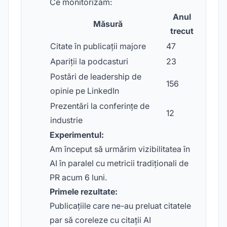
Ce monitorizăm:
Anul
Măsură
trecut
Citate în publicații majore
47
Apariții la podcasturi
23
Postări de leadership de
156
opinie pe LinkedIn
Prezentări la conferințe de
12
industrie
Experimentul:
Am început să urmărim vizibilitatea în
AI în paralel cu metricii tradiționali de
PR acum 6 luni.
Primele rezultate:
Publicațiile care ne-au preluat citatele
par să coreleze cu citații AI