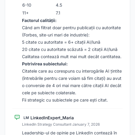
6-10
4.5
11+
7.1
Factorul calității:
Când am filtrat doar pentru publicații cu autoritate
(Forbes, site-uri mari de industrie):
5 citate cu autoritate = 6+ citații AI/lună
20 citate cu autoritate scăzută = 2 citații AI/lună
Calitatea contează mult mai mult decât cantitatea.
Potrivirea subiectului:
Citatele care au corespuns cu interogările AI țintite
(întrebările pentru care voiam să fim citați) au avut
o conversie de 4 ori mai mare către citații AI decât
cele pe subiecte colaterale.
Fii strategic cu subiectele pe care ești citat.
LinkedInExpert_Maria
LM
LinkedIn Strategy Consultant
·
January 7, 2026
Leadership-ul de opinie pe LinkedIn contează în