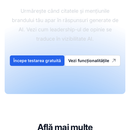
Urmărește când citatele și mențiunile
brandului tău apar în răspunsuri generate de
AI. Vezi cum leadership-ul de opinie se
traduce în vizibilitate AI.
Începe testarea gratuită
Vezi funcționalitățile
Află mai multe