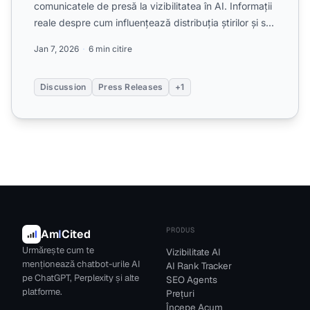
comunicatele de presă la vizibilitatea în AI. Informații
reale despre cum influențează distribuția știrilor și s...
Jan 7, 2026
6 min citire
Discussion
Press Releases
+1
PRODUS
Am
I
Cited
Urmărește cum te
Vizibilitate AI
menționează chatbot-urile AI
AI Rank Tracker
pe ChatGPT, Perplexity și alte
SEO Agents
platforme.
Prețuri
Începe Acum