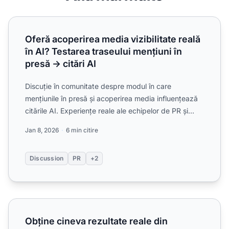
Oferă acoperirea media vizibilitate reală în AI? Testarea tra
Oferă acoperirea media vizibilitate reală
în AI? Testarea traseului mențiuni în
presă → citări AI
Discuție în comunitate despre modul în care
mențiunile în presă și acoperirea media influențează
citările AI. Experiențe reale ale echipelor de PR și
marketing ...
Jan 8, 2026
6 min citire
Discussion
PR
+2
Obține cineva rezultate reale din comunicatele de presă pent
Obține cineva rezultate reale din