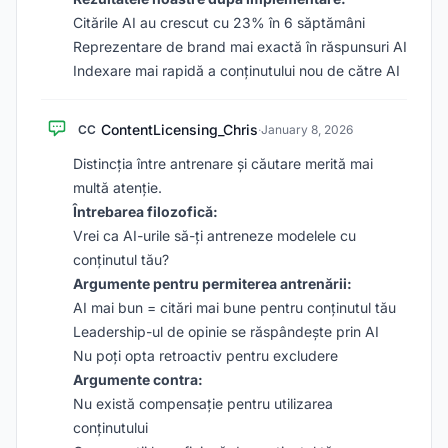
Citările AI au crescut cu 23% în 6 săptămâni
Reprezentare de brand mai exactă în răspunsuri AI
Indexare mai rapidă a conținutului nou de către AI
ContentLicensing_Chris
CC
·
January 8, 2026
Distincția între antrenare și căutare merită mai
multă atenție.
Întrebarea filozofică:
Vrei ca AI-urile să-ți antreneze modelele cu
conținutul tău?
Argumente pentru permiterea antrenării:
AI mai bun = citări mai bune pentru conținutul tău
Leadership-ul de opinie se răspândește prin AI
Nu poți opta retroactiv pentru excludere
Argumente contra:
Nu există compensație pentru utilizarea
conținutului