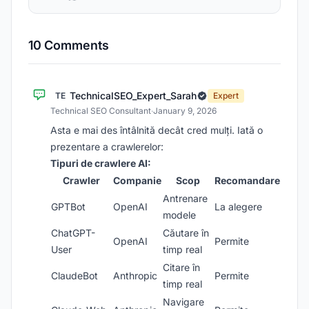
10 Comments
TechnicalSEO_Expert_Sarah
TE
Expert
Technical SEO Consultant
·
January 9, 2026
Asta e mai des întâlnită decât cred mulți. Iată o
prezentare a crawlerelor:
Tipuri de crawlere AI:
Crawler
Companie
Scop
Recomandare
Antrenare
GPTBot
OpenAI
La alegere
modele
ChatGPT-
Căutare în
OpenAI
Permite
User
timp real
Citare în
ClaudeBot
Anthropic
Permite
timp real
Navigare