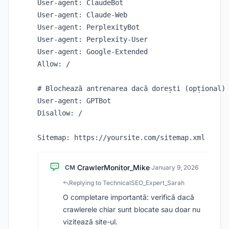
User-agent: ClaudeBot

User-agent: Claude-Web

User-agent: PerplexityBot

User-agent: Perplexity-User

User-agent: Google-Extended

Allow: /

# Blochează antrenarea dacă dorești (opțional)

User-agent: GPTBot

Disallow: /

CrawlerMonitor_Mike
CM
·
January 9, 2026
Replying to TechnicalSEO_Expert_Sarah
O completare importantă: verifică dacă
crawlerele chiar sunt blocate sau doar nu
vizitează site-ul.