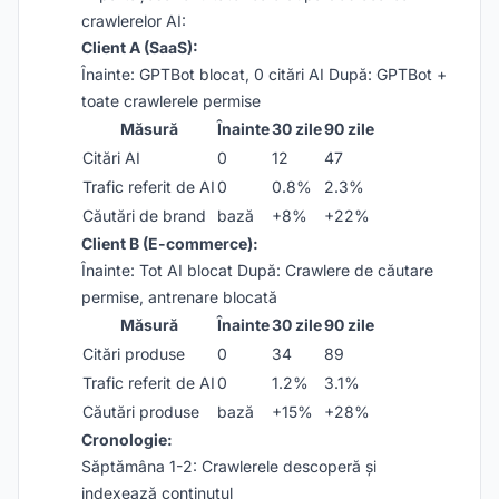
crawlerelor AI:
Client A (SaaS):
Înainte: GPTBot blocat, 0 citări AI După: GPTBot +
toate crawlerele permise
Măsură
Înainte
30 zile
90 zile
Citări AI
0
12
47
Trafic referit de AI
0
0.8%
2.3%
Căutări de brand
bază
+8%
+22%
Client B (E-commerce):
Înainte: Tot AI blocat După: Crawlere de căutare
permise, antrenare blocată
Măsură
Înainte
30 zile
90 zile
Citări produse
0
34
89
Trafic referit de AI
0
1.2%
3.1%
Căutări produse
bază
+15%
+28%
Cronologie:
Săptămâna 1-2: Crawlerele descoperă și
indexează conținutul