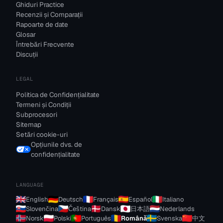
Ghiduri Practice
Recenzii și Comparații
Rapoarte de date
Glosar
Întrebări Frecvente
Discuții
LEGAL
Politica de Confidențialitate
Termeni și Condiții
Subprocesori
Sitemap
Setări cookie-uri
Opțiunile dvs. de
confidențialitate
LANGUAGE
English
Deutsch
Français
Español
Italiano
Slovenčina
Čeština
Dansk
日本語
Nederlands
Norsk
Polski
Português
Română
Svenska
中文