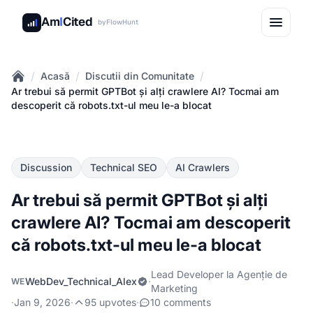
Am
I
Cited
by
FlowHunt
/
/
/
Acasă
Discutii din Comunitate
Home
Ar trebui să permit GPTBot și alți crawlere AI? Tocmai am
descoperit că robots.txt-ul meu le-a blocat
Discussion
Technical SEO
AI Crawlers
Ar trebui să permit GPTBot și alți
crawlere AI? Tocmai am descoperit
că robots.txt-ul meu le-a blocat
Lead Developer la Agenție de
WebDev_Technical_Alex
·
WE
Marketing
·
Jan 9, 2026
·
95 upvotes
·
10 comments