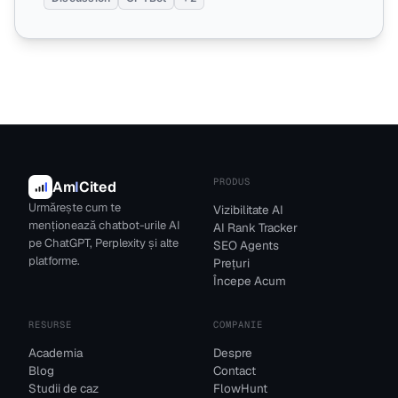
PRODUS
Am
I
Cited
Urmărește cum te
Vizibilitate AI
menționează chatbot-urile AI
AI Rank Tracker
pe ChatGPT, Perplexity și alte
SEO Agents
platforme.
Prețuri
Începe Acum
RESURSE
COMPANIE
Academia
Despre
Blog
Contact
Studii de caz
FlowHunt