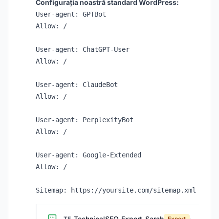
Configurația noastră standard WordPress:
User-agent: GPTBot

Allow: /

User-agent: ChatGPT-User

Allow: /

User-agent: ClaudeBot

Allow: /

User-agent: PerplexityBot

Allow: /

User-agent: Google-Extended

Allow: /

TechnicalSEO_Expert_Sarah
TE
Expert
·