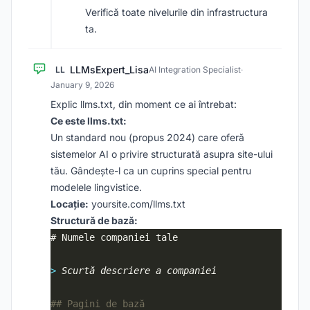
Verifică toate nivelurile din infrastructura
ta.
LLMsExpert_Lisa
LL
AI Integration Specialist
·
January 9, 2026
Explic llms.txt, din moment ce ai întrebat:
Ce este llms.txt:
Un standard nou (propus 2024) care oferă
sistemelor AI o privire structurată asupra site-ului
tău. Gândește-l ca un cuprins special pentru
modelele lingvistice.
Locație:
yoursite.com/llms.txt
Structură de bază:
> 