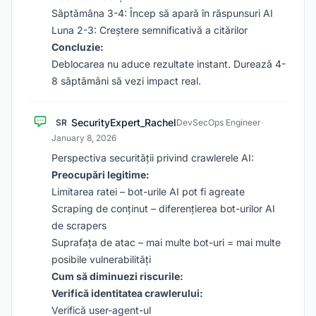
Săptămâna 3-4: Încep să apară în răspunsuri AI
Luna 2-3: Creștere semnificativă a citărilor
Concluzie:
Deblocarea nu aduce rezultate instant. Durează 4-
8 săptămâni să vezi impact real.
SecurityExpert_Rachel
SR
DevSecOps Engineer
·
January 8, 2026
Perspectiva securității privind crawlerele AI:
Preocupări legitime:
Limitarea ratei – bot-urile AI pot fi agreate
Scraping de conținut – diferențierea bot-urilor AI
de scrapers
Suprafața de atac – mai multe bot-uri = mai multe
posibile vulnerabilități
Cum să diminuezi riscurile:
Verifică identitatea crawlerului:
Verifică user-agent-ul