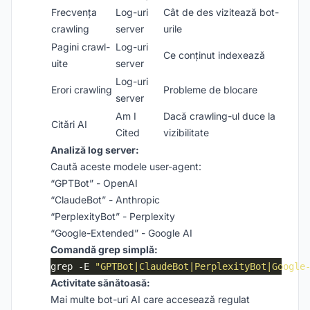
Frecvența
Log-uri
Cât de des vizitează bot-
crawling
server
urile
Pagini crawl-
Log-uri
Ce conținut indexează
uite
server
Log-uri
Erori crawling
Probleme de blocare
server
Am I
Dacă crawling-ul duce la
Citări AI
Cited
vizibilitate
Analiză log server:
Caută aceste modele user-agent:
“GPTBot” - OpenAI
“ClaudeBot” - Anthropic
“PerplexityBot” - Perplexity
“Google-Extended” - Google AI
Comandă grep simplă:
grep -E 
"GPTBot|ClaudeBot|PerplexityBot|Google
Activitate sănătoasă:
Mai multe bot-uri AI care accesează regulat