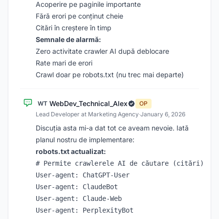
Acoperire pe paginile importante
Fără erori pe conținut cheie
Citări în creștere în timp
Semnale de alarmă:
Zero activitate crawler AI după deblocare
Rate mari de erori
Crawl doar pe robots.txt (nu trec mai departe)
WebDev_Technical_Alex
WT
OP
Lead Developer at Marketing Agency
·
January 6, 2026
Discuția asta mi-a dat tot ce aveam nevoie. Iată
planul nostru de implementare:
robots.txt actualizat:
# Permite crawlerele AI de căutare (citări)

User-agent: ChatGPT-User

User-agent: ClaudeBot

User-agent: Claude-Web

User-agent: PerplexityBot
