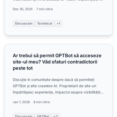
alte crawlere A...
Dec 30, 2025
7 min citire
Discussion
Technical
+1
Ar trebui să permit GPTBot să acceseze site-ul meu? Văd sf
Ar trebui să permit GPTBot să acceseze
site-ul meu? Văd sfaturi contradictorii
peste tot
Discuție în comunitate despre dacă să permiteți
GPTBot și alte crawlere AI. Proprietarii de site-uri
împărtășesc experiențe, impactul asupra vizibilității și
co...
Jan 7, 2026
8 min citire
Discussion
GPTBot
+2