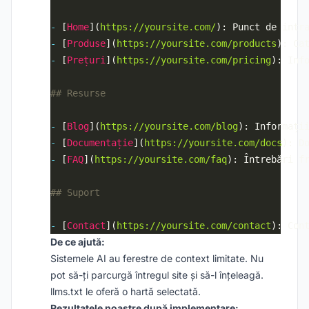
-
 [
Home
](
https://yoursite.com/
-
 [
Produse
](
https://yoursite.com/products
-
 [
Prețuri
](
https://yoursite.com/pricing
-
 [
Blog
](
https://yoursite.com/blog
-
 [
Documentație
](
https://yoursite.com/docs
-
 [
FAQ
](
https://yoursite.com/faq
-
 [
Contact
](
https://yoursite.com/contact
De ce ajută:
Sistemele AI au ferestre de context limitate. Nu
pot să-ți parcurgă întregul site și să-l înțeleagă.
llms.txt le oferă o hartă selectată.
Rezultatele noastre după implementare: