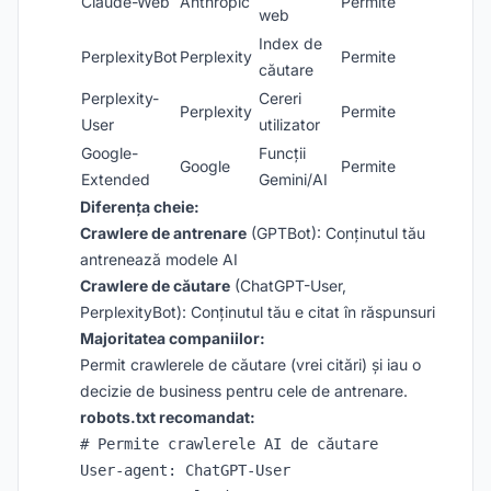
Claude-Web
Anthropic
Permite
web
Index de
PerplexityBot
Perplexity
Permite
căutare
Perplexity-
Cereri
Perplexity
Permite
User
utilizator
Google-
Funcții
Google
Permite
Extended
Gemini/AI
Diferența cheie:
Crawlere de antrenare
(GPTBot): Conținutul tău
antrenează modele AI
Crawlere de căutare
(ChatGPT-User,
PerplexityBot): Conținutul tău e citat în răspunsuri
Majoritatea companiilor:
Permit crawlerele de căutare (vrei citări) și iau o
decizie de business pentru cele de antrenare.
robots.txt recomandat:
# Permite crawlerele AI de căutare

User-agent: ChatGPT-User
