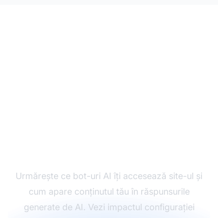
Monitorizează
activitatea crawler-elor
AI
Urmărește ce bot-uri AI îți accesează site-ul și
cum apare conținutul tău în răspunsurile
generate de AI. Vezi impactul configurației