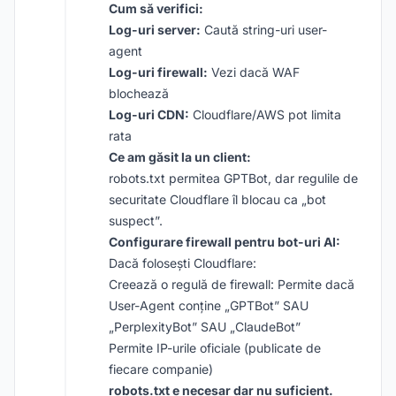
Cum să verifici:
Log-uri server:
Caută string-uri user-
agent
Log-uri firewall:
Vezi dacă WAF
blochează
Log-uri CDN:
Cloudflare/AWS pot limita
rata
Ce am găsit la un client:
robots.txt permitea GPTBot, dar regulile de
securitate Cloudflare îl blocau ca „bot
suspect”.
Configurare firewall pentru bot-uri AI:
Dacă folosești Cloudflare:
Creează o regulă de firewall: Permite dacă
User-Agent conține „GPTBot” SAU
„PerplexityBot” SAU „ClaudeBot”
Permite IP-urile oficiale (publicate de
fiecare companie)
robots.txt e necesar dar nu suficient.