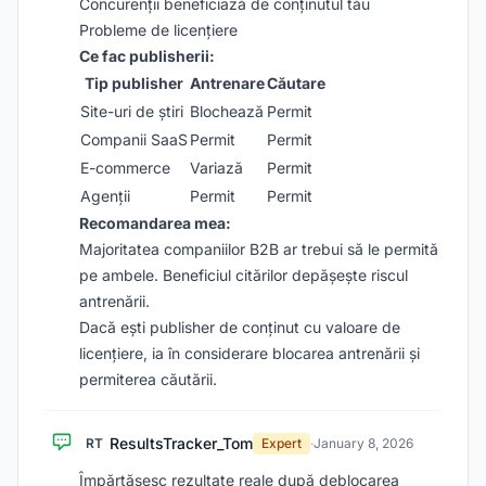
Concurenții beneficiază de conținutul tău
Probleme de licențiere
Ce fac publisherii:
Tip publisher
Antrenare
Căutare
Site-uri de știri
Blochează
Permit
Companii SaaS
Permit
Permit
E-commerce
Variază
Permit
Agenții
Permit
Permit
Recomandarea mea:
Majoritatea companiilor B2B ar trebui să le permită
pe ambele. Beneficiul citărilor depășește riscul
antrenării.
Dacă ești publisher de conținut cu valoare de
licențiere, ia în considerare blocarea antrenării și
permiterea căutării.
ResultsTracker_Tom
RT
Expert
·
January 8, 2026
Împărtășesc rezultate reale după deblocarea