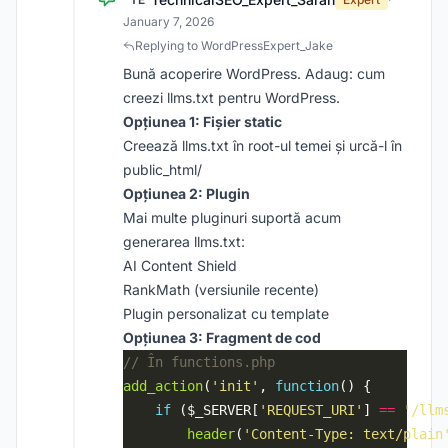
January 7, 2026
Replying to WordPressExpert_Jake
Bună acoperire WordPress. Adaug: cum
creezi llms.txt pentru WordPress.
Opțiunea 1: Fișier static
Creează llms.txt în root-ul temei și urcă-l în
public_html/
Opțiunea 2: Plugin
Mai multe pluginuri suportă acum
generarea llms.txt:
AI Content Shield
RankMath (versiunile recente)
Plugin personalizat cu template
Opțiunea 3: Fragment de cod
add_action
(
'init'
, 
function
if
 ($_SERVER[
'REQUEST_URI'
] 
==
'/llm
header
(
'Content-Type: text/plain