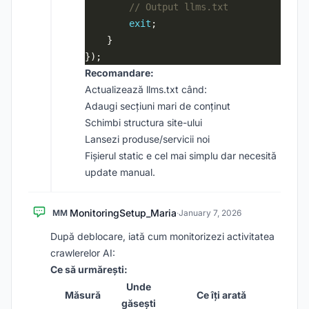
exit
Recomandare:
Actualizează llms.txt când:
Adaugi secțiuni mari de conținut
Schimbi structura site-ului
Lansezi produse/servicii noi
Fișierul static e cel mai simplu dar necesită
update manual.
MonitoringSetup_Maria
MM
·
January 7, 2026
După deblocare, iată cum monitorizezi activitatea
crawlerelor AI:
Ce să urmărești:
Unde
Măsură
Ce îți arată
găsești