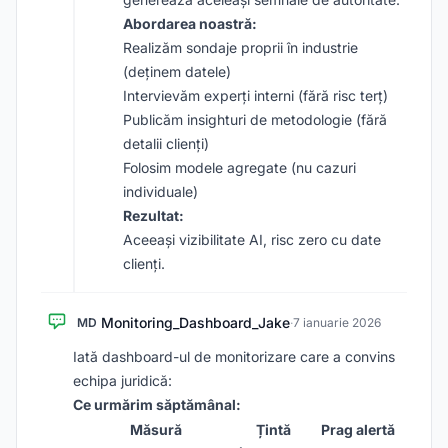
Abordarea noastră:
Realizăm sondaje proprii în industrie
(deținem datele)
Intervievăm experți interni (fără risc terț)
Publicăm insighturi de metodologie (fără
detalii clienți)
Folosim modele agregate (nu cazuri
individuale)
Rezultat:
Aceeași vizibilitate AI, risc zero cu date
clienți.
Monitoring_Dashboard_Jake
MD
·
7 ianuarie 2026
Iată dashboard-ul de monitorizare care a convins
echipa juridică:
Ce urmărim săptămânal:
Măsură
Țintă
Prag alertă