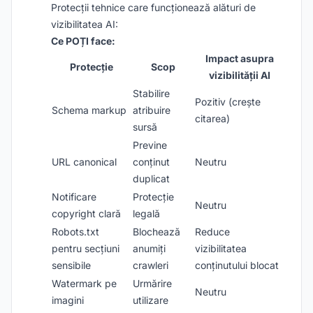
Protecții tehnice care funcționează alături de
vizibilitatea AI:
Ce POȚI face:
Impact asupra
Protecție
Scop
vizibilității AI
Stabilire
Pozitiv (crește
Schema markup
atribuire
citarea)
sursă
Previne
URL canonical
conținut
Neutru
duplicat
Notificare
Protecție
Neutru
copyright clară
legală
Robots.txt
Blochează
Reduce
pentru secțiuni
anumiți
vizibilitatea
sensibile
crawleri
conținutului blocat
Watermark pe
Urmărire
Neutru
imagini
utilizare