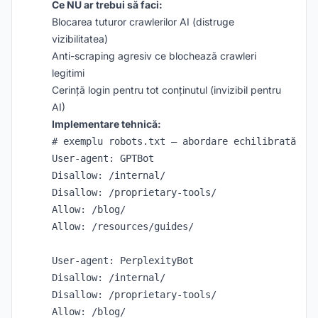
Ce NU ar trebui să faci:
Blocarea tuturor crawlerilor AI (distruge
vizibilitatea)
Anti-scraping agresiv ce blochează crawleri
legitimi
Cerință login pentru tot conținutul (invizibil pentru
AI)
Implementare tehnică:
# exemplu robots.txt – abordare echilibrată

User-agent: GPTBot

Disallow: /internal/

Disallow: /proprietary-tools/

Allow: /blog/

Allow: /resources/guides/

User-agent: PerplexityBot

Disallow: /internal/

Disallow: /proprietary-tools/

Allow: /blog/
