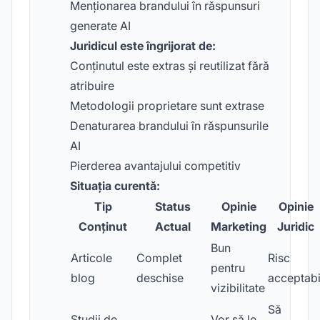
Menționarea brandului în răspunsuri
generate AI
Juridicul este îngrijorat de:
Conținutul este extras și reutilizat fără
atribuire
Metodologii proprietare sunt extrase
Denaturarea brandului în răspunsurile
AI
Pierderea avantajului competitiv
Situația curentă:
Tip
Status
Opinie
Opinie
Conținut
Actual
Marketing
Juridic
Bun
Articole
Complet
Risc
pentru
blog
deschise
acceptabi
vizibilitate
Să
Studii de
Vor să le