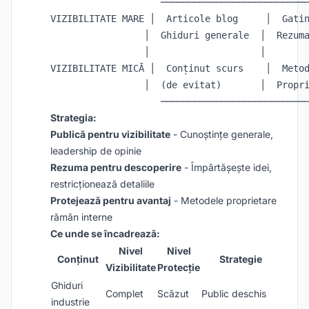
                    ───────────────────────────
VIZIBILITATE MARE │  Articole blog     │  Gatin
                 │  Ghiduri generale  │  Rezuma
                 │                    │        
VIZIBILITATE MICĂ │  Conținut scurs    │  Metod
                 │  (de evitat)       │  Propri
Strategia:
Publică pentru vizibilitate
- Cunoștințe generale,
leadership de opinie
Rezuma pentru descoperire
- Împărtășește idei,
restricționează detaliile
Protejează pentru avantaj
- Metodele proprietare
rămân interne
Ce unde se încadrează:
Nivel
Nivel
Conținut
Strategie
Vizibilitate
Protecție
Ghiduri
Complet
Scăzut
Public deschis
industrie