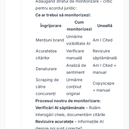
Adăugând stratul de monitorizare – critic
pentru acordul juridic:
Ce ar trebui să monitorizezi:
Cum
Îngrijorare
Unealtă
monitorizezi
Urmărire
Mențiuni brand
Am I Cited
vizibilitate AI
Acuratețea
Verificare
Revizuire
citărilor
manuală
săptămânală
Analiză de
Am I Cited +
Denaturare
sentiment
manual
Scraping de
Urmărire
Copyscape
către
conținut
+ manual
concurenți
original
Procesul nostru de monitorizare:
Verificări AI săptămânale
– Rulăm
interogări cheie, documentăm citările
Revizuire acuratețe
– Informațiile AI
despre noi sunt corecte?