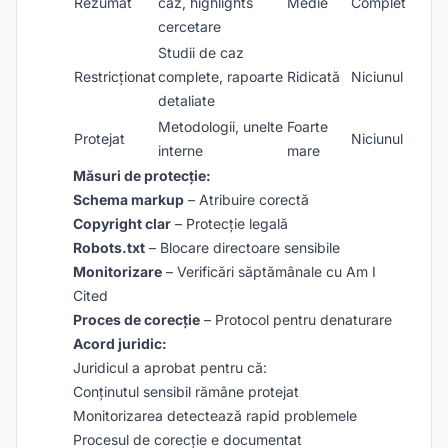
Rezumat
caz, highlights
Medie
Complet
cercetare
Studii de caz
Restricționat
complete, rapoarte
Ridicată
Niciunul
detaliate
Metodologii, unelte
Foarte
Protejat
Niciunul
interne
mare
Măsuri de protecție:
Schema markup
– Atribuire corectă
Copyright clar
– Protecție legală
Robots.txt
– Blocare directoare sensibile
Monitorizare
– Verificări săptămânale cu Am I
Cited
Proces de corecție
– Protocol pentru denaturare
Acord juridic:
Juridicul a aprobat pentru că:
Conținutul sensibil rămâne protejat
Monitorizarea detectează rapid problemele
Procesul de corecție e documentat