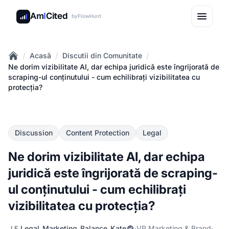
Am
I
Cited
by
FlowHunt
/
/
/
Acasă
Discutii din Comunitate
Home
Ne dorim vizibilitate AI, dar echipa juridică este îngrijorată de
scraping-ul conținutului - cum echilibrați vizibilitatea cu
protecția?
Discussion
Content Protection
Legal
Ne dorim vizibilitate AI, dar echipa
juridică este îngrijorată de scraping-
ul conținutului - cum echilibrați
vizibilitatea cu protecția?
Legal_Marketing_Balance_Kate
·
VP Marketing & Brand
·
LE