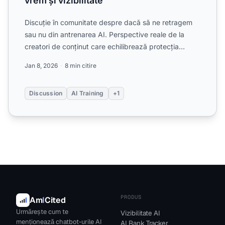
vrem și vizibilitate
Discuție în comunitate despre dacă să ne retragem
sau nu din antrenarea AI. Perspective reale de la
creatori de conținut care echilibrează protecția
conținutulu...
Jan 8, 2026
8 min citire
Discussion
AI Training
+1
PRODUS
Am
I
Cited
Urmărește cum te
Vizibilitate AI
menționează chatbot-urile AI
AI Rank Tracker