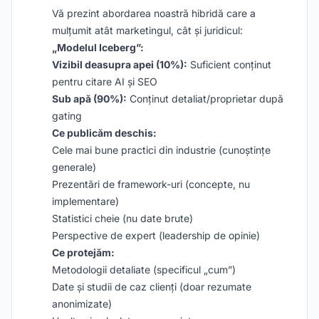
Vă prezint abordarea noastră hibridă care a
mulțumit atât marketingul, cât și juridicul:
„Modelul Iceberg”:
Vizibil deasupra apei (10%):
Suficient conținut
pentru citare AI și SEO
Sub apă (90%):
Conținut detaliat/proprietar după
gating
Ce publicăm deschis:
Cele mai bune practici din industrie (cunoștințe
generale)
Prezentări de framework-uri (concepte, nu
implementare)
Statistici cheie (nu date brute)
Perspective de expert (leadership de opinie)
Ce protejăm:
Metodologii detaliate (specificul „cum”)
Date și studii de caz clienți (doar rezumate
anonimizate)