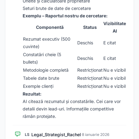
Unelte și calculatoare proprietare
Seturi brute de date de cercetare
Exemplu – Raportul nostru de cercetare:
Vizibilitate
Componentă
Status
AI
Rezumat executiv (500
Deschis
E citat
cuvinte)
Constatări cheie (5
Deschis
E citat
bullets)
Metodologie completă
Restricționat
Nu e vizibil
Tabele date brute
Restricționat
Nu e vizibil
Exemple clienți
Restricționat
Nu e vizibil
Rezultat:
AI citează rezumatul și constatările. Cei care vor
detalii devin lead-uri. Informațiile competitive
rămân protejate.
Legal_Strategist_Rachel
LS
·
8 ianuarie 2026