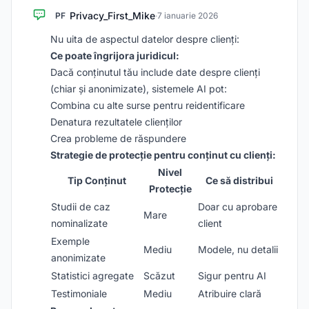
Privacy_First_Mike
PF
·
7 ianuarie 2026
Nu uita de aspectul datelor despre clienți:
Ce poate îngrijora juridicul:
Dacă conținutul tău include date despre clienți
(chiar și anonimizate), sistemele AI pot:
Combina cu alte surse pentru reidentificare
Denatura rezultatele clienților
Crea probleme de răspundere
Strategie de protecție pentru conținut cu clienți:
Nivel
Tip Conținut
Ce să distribui
Protecție
Studii de caz
Doar cu aprobare
Mare
nominalizate
client
Exemple
Mediu
Modele, nu detalii
anonimizate
Statistici agregate
Scăzut
Sigur pentru AI
Testimoniale
Mediu
Atribuire clară