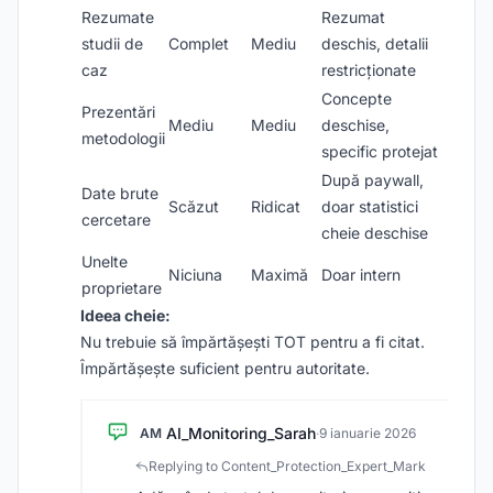
Rezumate
Rezumat
studii de
Complet
Mediu
deschis, detalii
caz
restricționate
Concepte
Prezentări
Mediu
Mediu
deschise,
metodologii
specific protejat
După paywall,
Date brute
Scăzut
Ridicat
doar statistici
cercetare
cheie deschise
Unelte
Niciuna
Maximă
Doar intern
proprietare
Ideea cheie:
Nu trebuie să împărtășești TOT pentru a fi citat.
Împărtășește suficient pentru autoritate.
AI_Monitoring_Sarah
AM
·
9 ianuarie 2026
Replying to Content_Protection_Expert_Mark