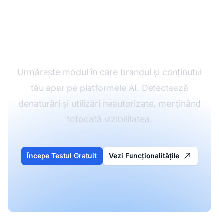
Monitorizează-ți
Protecția Brandului în
AI
Urmărește modul în care brandul și conținutul
tău apar pe platformele AI. Detectează
denaturări și utilizări neautorizate, menținând
totodată vizibilitatea.
Începe Testul Gratuit
Vezi Funcționalitățile