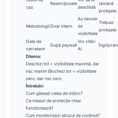
Restricționate
rămână
caz
deschidă
protejate
Au nevoie
Trebuie
Metodologii
Doar intern
de
protejate
vizibilitate
Date de
Vor citări
După paywall
Îngrijorar
cercetare
AI
Dilema:
Deschizi tot = vizibilitate maximă, dar
risc maxim Blochezi tot = vizibilitate
zero, dar risc zero
Întrebări:
Cum găsești calea de mijloc?
Ce măsuri de protecție chiar
funcționează?
Cum monitorizezi abuzul de conținut?