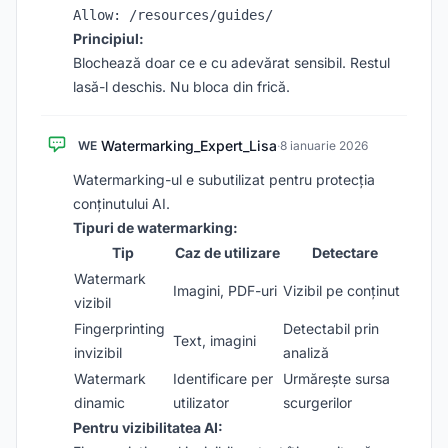
Principiul:
Blochează doar ce e cu adevărat sensibil. Restul
lasă-l deschis. Nu bloca din frică.
Watermarking_Expert_Lisa
WE
·
8 ianuarie 2026
Watermarking-ul e subutilizat pentru protecția
conținutului AI.
Tipuri de watermarking:
Tip
Caz de utilizare
Detectare
Watermark
Imagini, PDF-uri
Vizibil pe conținut
vizibil
Fingerprinting
Detectabil prin
Text, imagini
invizibil
analiză
Watermark
Identificare per
Urmărește sursa
dinamic
utilizator
scurgerilor
Pentru vizibilitatea AI: