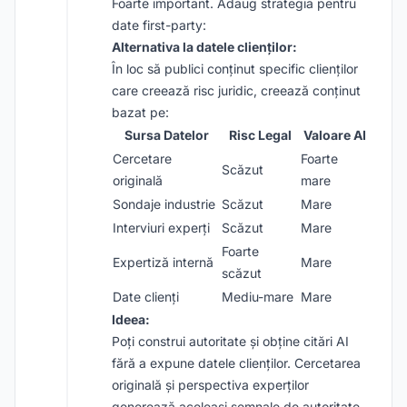
Foarte important. Adaug strategia pentru
date first-party:
Alternativa la datele clienților:
În loc să publici conținut specific clienților
care creează risc juridic, creează conținut
bazat pe:
Sursa Datelor
Risc Legal
Valoare AI
Cercetare
Foarte
Scăzut
originală
mare
Sondaje industrie
Scăzut
Mare
Interviuri experți
Scăzut
Mare
Foarte
Expertiză internă
Mare
scăzut
Date clienți
Mediu-mare
Mare
Ideea:
Poți construi autoritate și obține citări AI
fără a expune datele clienților. Cercetarea
originală și perspectiva experților
generează aceleași semnale de autoritate.