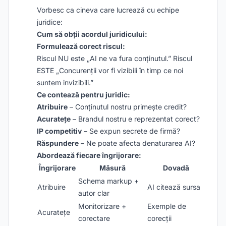
Vorbesc ca cineva care lucrează cu echipe
juridice:
Cum să obții acordul juridicului:
Formulează corect riscul:
Riscul NU este „AI ne va fura conținutul.” Riscul
ESTE „Concurenții vor fi vizibili în timp ce noi
suntem invizibili.”
Ce contează pentru juridic:
Atribuire
– Conținutul nostru primește credit?
Acuratețe
– Brandul nostru e reprezentat corect?
IP competitiv
– Se expun secrete de firmă?
Răspundere
– Ne poate afecta denaturarea AI?
Abordează fiecare îngrijorare:
Îngrijorare
Măsură
Dovadă
Schema markup +
Atribuire
AI citează sursa
autor clar
Monitorizare +
Exemple de
Acuratețe
corectare
corecții