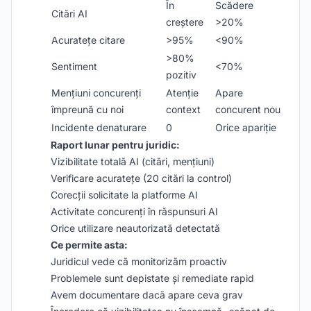
În
Scădere
Citări AI
creștere
>20%
Acuratețe citare
>95%
<90%
>80%
Sentiment
<70%
pozitiv
Mențiuni concurenți
Atenție
Apare
împreună cu noi
context
concurent nou
Incidente denaturare
0
Orice apariție
Raport lunar pentru juridic:
Vizibilitate totală AI (citări, mențiuni)
Verificare acuratețe (20 citări la control)
Corecții solicitate la platforme AI
Activitate concurenți în răspunsuri AI
Orice utilizare neautorizată detectată
Ce permite asta:
Juridicul vede că monitorizăm proactiv
Problemele sunt depistate și remediate rapid
Avem documentare dacă apare ceva grav