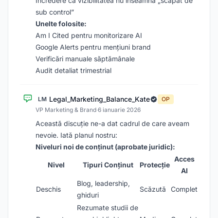
Încredere că vizibilitatea nu înseamnă „scăpat de
sub control”
Unelte folosite:
Am I Cited pentru monitorizare AI
Google Alerts pentru mențiuni brand
Verificări manuale săptămânale
Audit detaliat trimestrial
Legal_Marketing_Balance_Kate
LM
OP
VP Marketing & Brand
·
6 ianuarie 2026
Această discuție ne-a dat cadrul de care aveam
nevoie. Iată planul nostru:
Niveluri noi de conținut (aprobate juridic):
Acces
Nivel
Tipuri Conținut
Protecție
AI
Blog, leadership,
Deschis
Scăzută
Complet
ghiduri
Rezumate studii de