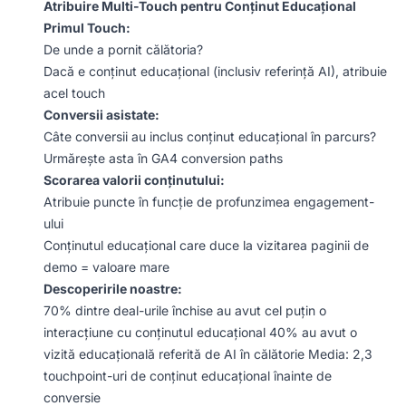
Atribuire Multi-Touch pentru Conținut Educațional
Primul Touch:
De unde a pornit călătoria?
Dacă e conținut educațional (inclusiv referință AI), atribuie
acel touch
Conversii asistate:
Câte conversii au inclus conținut educațional în parcurs?
Urmărește asta în GA4 conversion paths
Scorarea valorii conținutului:
Atribuie puncte în funcție de profunzimea engagement-
ului
Conținutul educațional care duce la vizitarea paginii de
demo = valoare mare
Descoperirile noastre:
70% dintre deal-urile închise au avut cel puțin o
interacțiune cu conținutul educațional 40% au avut o
vizită educațională referită de AI în călătorie Media: 2,3
touchpoint-uri de conținut educațional înainte de
conversie