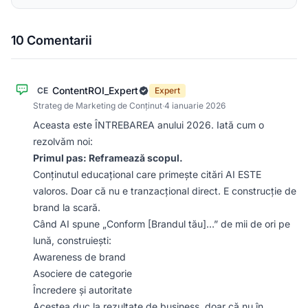
10 Comentarii
ContentROI_Expert
CE
Expert
Strateg de Marketing de Conținut
·
4 ianuarie 2026
Aceasta este ÎNTREBAREA anului 2026. Iată cum o
rezolvăm noi:
Primul pas: Reframează scopul.
Conținutul educațional care primește citări AI ESTE
valoros. Doar că nu e tranzacțional direct. E construcție de
brand la scară.
Când AI spune „Conform [Brandul tău]…” de mii de ori pe
lună, construiești:
Awareness de brand
Asociere de categorie
Încredere și autoritate
Acestea duc la rezultate de business, doar că nu în