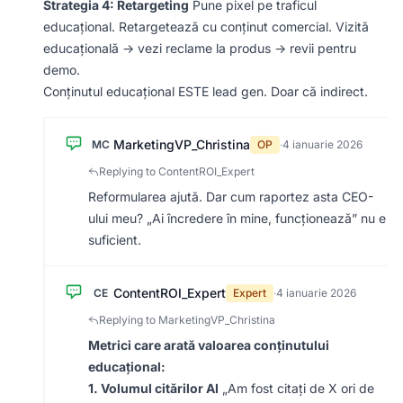
Strategia 4: Retargeting
Pune pixel pe traficul
educațional. Retargetează cu conținut comercial. Vizită
educațională → vezi reclame la produs → revii pentru
demo.
Conținutul educațional ESTE lead gen. Doar că indirect.
MarketingVP_Christina
MC
OP
·
4 ianuarie 2026
Replying to ContentROI_Expert
Reformularea ajută. Dar cum raportez asta CEO-
ului meu? „Ai încredere în mine, funcționează” nu e
suficient.
ContentROI_Expert
CE
Expert
·
4 ianuarie 2026
Replying to MarketingVP_Christina
Metrici care arată valoarea conținutului
educațional:
1. Volumul citărilor AI
„Am fost citați de X ori de