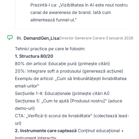
Prezintă-l ca: „Vizibilitatea în AI este noul nostru
canal de awareness de brand. Iată cum
alimentează funnel-ul.”
DemandGen_Lisa
DL
Director Generare Cerere
·
3 ianuarie 2026
Tehnici practice pe care le folosim:
1. Structura 80/20
80% din articol: Educație pură (primește citări)
20%: Integrare soft a produsului (generează acțiune)
Exemplu de articol: „Cum să îmbunătățești livrabilitatea
email-urilor”
Secțiunile 1-4: Educaționale (primește citări AI)
Secțiunea 5: „Cum te ajută [Produsul nostru]” (aduce
demo-uri)
CTA: „Verifică-ți scorul de livrabilitate” (colectează lead-
uri)
2. Instrumente care captează
Conținut educațional +
instrument interactiv