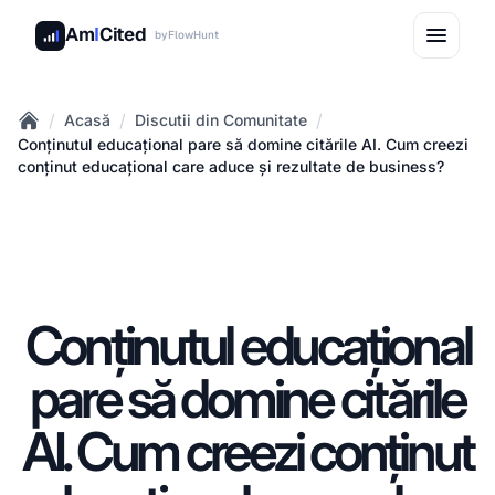
Am
I
Cited
by
FlowHunt
/
/
/
Acasă
Discutii din Comunitate
Home
Conținutul educațional pare să domine citările AI. Cum creezi
conținut educațional care aduce și rezultate de business?
Conținutul educațional
pare să domine citările
AI. Cum creezi conținut