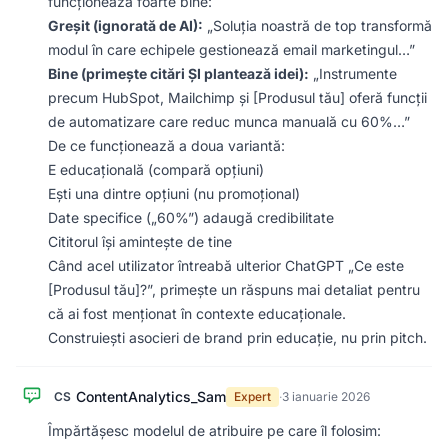
funcționează foarte bine:
Greșit (ignorată de AI):
„Soluția noastră de top transformă
modul în care echipele gestionează email marketingul…”
Bine (primește citări ȘI plantează idei):
„Instrumente
precum HubSpot, Mailchimp și [Produsul tău] oferă funcții
de automatizare care reduc munca manuală cu 60%…”
De ce funcționează a doua variantă:
E educațională (compară opțiuni)
Ești una dintre opțiuni (nu promoțional)
Date specifice („60%”) adaugă credibilitate
Cititorul își amintește de tine
Când acel utilizator întreabă ulterior ChatGPT „Ce este
[Produsul tău]?”, primește un răspuns mai detaliat pentru
că ai fost menționat în contexte educaționale.
Construiești asocieri de brand prin educație, nu prin pitch.
ContentAnalytics_Sam
CS
Expert
·
3 ianuarie 2026
Împărtășesc modelul de atribuire pe care îl folosim: