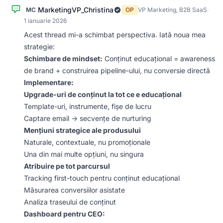
MarketingVP_Christina
MC
OP
VP Marketing, B2B SaaS
·
1 ianuarie 2026
Acest thread mi-a schimbat perspectiva. Iată noua mea
strategie:
Schimbare de mindset:
Conținut educațional = awareness
de brand + construirea pipeline-ului, nu conversie directă
Implementare:
Upgrade-uri de conținut la tot ce e educațional
Template-uri, instrumente, fișe de lucru
Captare email → secvențe de nurturing
Mențiuni strategice ale produsului
Naturale, contextuale, nu promoționale
Una din mai multe opțiuni, nu singura
Atribuire pe tot parcursul
Tracking first-touch pentru conținut educațional
Măsurarea conversiilor asistate
Analiza traseului de conținut
Dashboard pentru CEO: