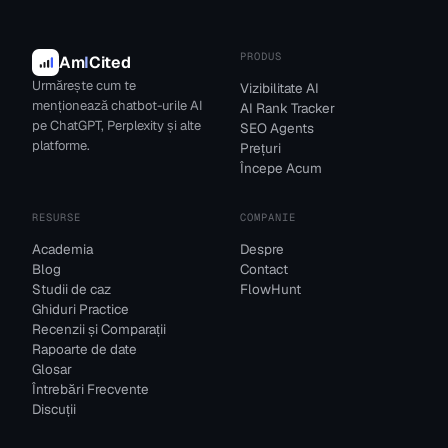
PRODUS
Am
I
Cited
Urmărește cum te
Vizibilitate AI
menționează chatbot-urile AI
AI Rank Tracker
pe ChatGPT, Perplexity și alte
SEO Agents
platforme.
Prețuri
Începe Acum
RESURSE
COMPANIE
Academia
Despre
Blog
Contact
Studii de caz
FlowHunt
Ghiduri Practice
Recenzii și Comparații
Rapoarte de date
Glosar
Întrebări Frecvente
Discuții