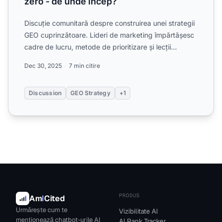
zero - de unde încep?
Discuție comunitară despre construirea unei strategii
GEO cuprinzătoare. Lideri de marketing împărtășesc
cadre de lucru, metode de prioritizare și lecții
învăța...
Dec 30, 2025
7 min citire
Discussion
GEO Strategy
+1
PRODUS
Am
I
Cited
Urmărește cum te
Vizibilitate AI
menționează chatbot-urile AI
AI Rank Tracker