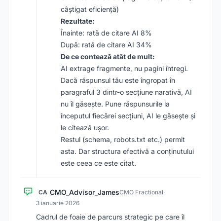
câștigat eficiență)
Rezultate:
Înainte: rată de citare AI 8%
După: rată de citare AI 34%
De ce contează atât de mult:
AI extrage fragmente, nu pagini întregi.
Dacă răspunsul tău este îngropat în
paragraful 3 dintr-o secțiune narativă, AI
nu îl găsește. Pune răspunsurile la
începutul fiecărei secțiuni, AI le găsește și
le citează ușor.
Restul (schema, robots.txt etc.) permit
asta. Dar structura efectivă a conținutului
este ceea ce este citat.
CMO_Advisor_James
CA
CMO Fractional
·
3 ianuarie 2026
Cadrul de foaie de parcurs strategic pe care îl