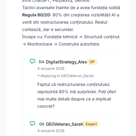
între ChatGPT, Perplexity, Gemini)
Tactici avansate înainte de a avea fundația solidă
Regula 80/20:
80% din creșterea vizibilității AI a
venit din restructurarea conținutului. Restul
contează, dar e secundar.
Începe cu: Fundație tehnică → Structură conținut
→ Monitorizare → Construire autoritate
DigitalStrategy_Alex
DA
OP
·
4 ianuarie 2026
Replying to GEOVeteran_Sarah
Faptul că restructurarea conținutului
reprezintă 80% mă surprinde. Poți oferi
mai multe detalii despre ce a implicat
concret?
GEOVeteran_Sarah
GS
Expert
·
4 ianuarie 2026