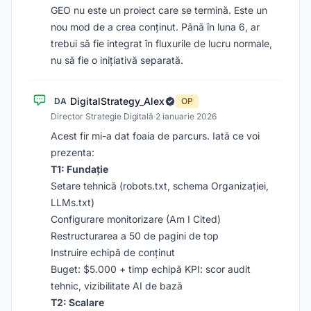
GEO nu este un proiect care se termină. Este un
nou mod de a crea conținut. Până în luna 6, ar
trebui să fie integrat în fluxurile de lucru normale,
nu să fie o inițiativă separată.
DigitalStrategy_Alex
DA
OP
Director Strategie Digitală
·
2 ianuarie 2026
Acest fir mi-a dat foaia de parcurs. Iată ce voi
prezenta:
T1: Fundație
Setare tehnică (robots.txt, schema Organizației,
LLMs.txt)
Configurare monitorizare (Am I Cited)
Restructurarea a 50 de pagini de top
Instruire echipă de conținut
Buget: $5.000 + timp echipă KPI: scor audit
tehnic, vizibilitate AI de bază
T2: Scalare