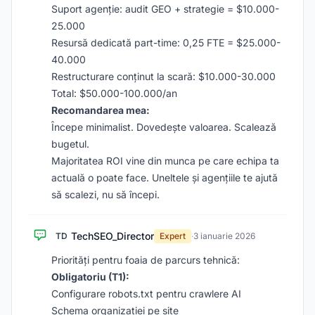
Suport agenție: audit GEO + strategie = $10.000-
25.000
Resursă dedicată part-time: 0,25 FTE = $25.000-
40.000
Restructurare conținut la scară: $10.000-30.000
Total: $50.000-100.000/an
Recomandarea mea:
Începe minimalist. Dovedește valoarea. Scalează
bugetul.
Majoritatea ROI vine din munca pe care echipa ta
actuală o poate face. Uneltele și agențiile te ajută
să scalezi, nu să începi.
TechSEO_Director
TD
Expert
·
3 ianuarie 2026
Priorități pentru foaia de parcurs tehnică:
Obligatoriu (T1):
Configurare robots.txt pentru crawlere AI
Schema organizației pe site