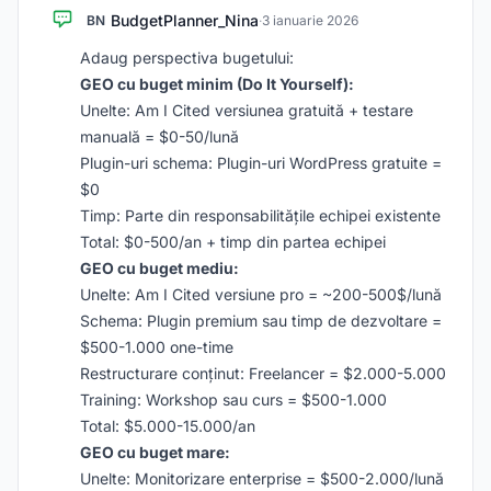
BudgetPlanner_Nina
BN
·
3 ianuarie 2026
Adaug perspectiva bugetului:
GEO cu buget minim (Do It Yourself):
Unelte: Am I Cited versiunea gratuită + testare
manuală = $0-50/lună
Plugin-uri schema: Plugin-uri WordPress gratuite =
$0
Timp: Parte din responsabilitățile echipei existente
Total: $0-500/an + timp din partea echipei
GEO cu buget mediu:
Unelte: Am I Cited versiune pro = ~200-500$/lună
Schema: Plugin premium sau timp de dezvoltare =
$500-1.000 one-time
Restructurare conținut: Freelancer = $2.000-5.000
Training: Workshop sau curs = $500-1.000
Total: $5.000-15.000/an
GEO cu buget mare:
Unelte: Monitorizare enterprise = $500-2.000/lună