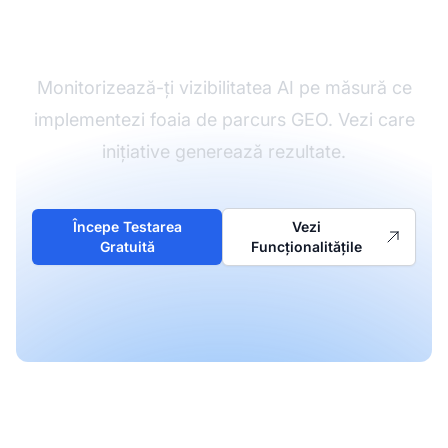
progresul GEO
Monitorizează-ți vizibilitatea AI pe măsură ce
implementezi foaia de parcurs GEO. Vezi care
inițiative generează rezultate.
Începe Testarea
Vezi
Gratuită
Funcționalitățile