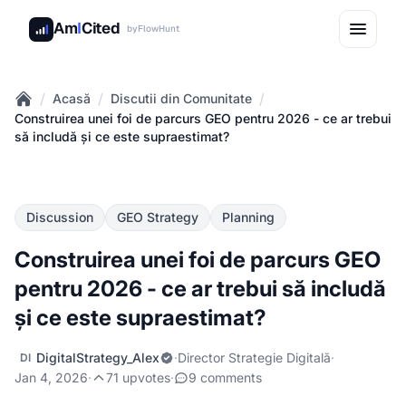
Am
I
Cited
by
FlowHunt
/
/
/
Acasă
Discutii din Comunitate
Home
Construirea unei foi de parcurs GEO pentru 2026 - ce ar trebui
să includă și ce este supraestimat?
Discussion
GEO Strategy
Planning
Construirea unei foi de parcurs GEO
pentru 2026 - ce ar trebui să includă
și ce este supraestimat?
DigitalStrategy_Alex
·
Director Strategie Digitală
·
DI
Jan 4, 2026
·
71 upvotes
·
9 comments