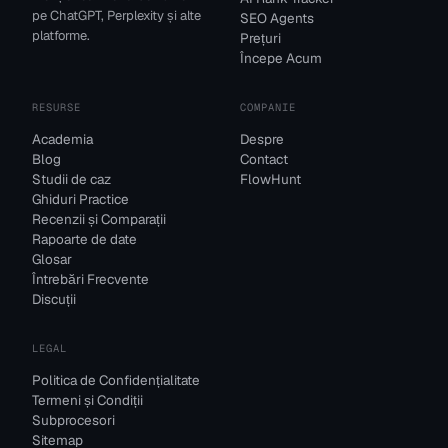
pe ChatGPT, Perplexity și alte
SEO Agents
platforme.
Prețuri
Începe Acum
RESURSE
COMPANIE
Academia
Despre
Blog
Contact
Studii de caz
FlowHunt
Ghiduri Practice
Recenzii și Comparații
Rapoarte de date
Glosar
Întrebări Frecvente
Discuții
LEGAL
Politica de Confidențialitate
Termeni și Condiții
Subprocesori
Sitemap