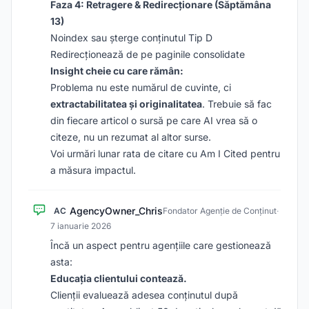
Faza 4: Retragere & Redirecționare (Săptămâna
13)
Noindex sau șterge conținutul Tip D
Redirecționează de pe paginile consolidate
Insight cheie cu care rămân:
Problema nu este numărul de cuvinte, ci
extractabilitatea și originalitatea
. Trebuie să fac
din fiecare articol o sursă pe care AI vrea să o
citeze, nu un rezumat al altor surse.
Voi urmări lunar rata de citare cu Am I Cited pentru
a măsura impactul.
AgencyOwner_Chris
AC
Fondator Agenție de Conținut
·
7 ianuarie 2026
Încă un aspect pentru agențiile care gestionează
asta:
Educația clientului contează.
Clienții evaluează adesea conținutul după