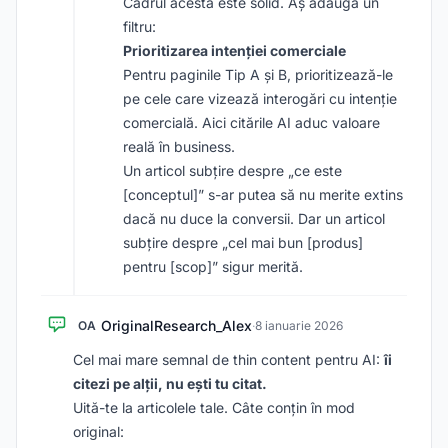
Cadrul acesta este solid. Aș adăuga un
filtru:
Prioritizarea intenției comerciale
Pentru paginile Tip A și B, prioritizează-le
pe cele care vizează interogări cu intenție
comercială. Aici citările AI aduc valoare
reală în business.
Un articol subțire despre „ce este
[conceptul]” s-ar putea să nu merite extins
dacă nu duce la conversii. Dar un articol
subțire despre „cel mai bun [produs]
pentru [scop]” sigur merită.
OriginalResearch_Alex
OA
·
8 ianuarie 2026
Cel mai mare semnal de thin content pentru AI:
îi
citezi pe alții, nu ești tu citat.
Uită-te la articolele tale. Câte conțin în mod
original: