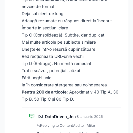
nevoie de format
Deja suficient de lung
Adaugă rezumate cu răspuns direct la început
Împarte în secțiuni clare
Tip C (Consolidează): Subțire, dar duplicat
Mai multe articole pe subiecte similare
Unește-le într-o resursă cuprinzătoare
Redirecționează URL-urile vechi
Tip D (Retrage): Nu merită remediat
Trafic scăzut, potențial scăzut
Fără unghi unic
Ia în considerare ștergerea sau noindexarea
Pentru 200 de articole:
Aproximativ 40 Tip A, 30
Tip B, 50 Tip C și 80 Tip D.
DataDriven_Jen
DJ
·
8 ianuarie 2026
Replying to ContentAuditor_Mike