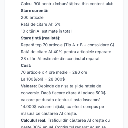
Calcul ROI pentru îmbunătățirea thin content-ului:
Stare curentă:
200 articole
Rată de citare AI: 5%
10 citări AI estimate în total
Stare țintă (realistă):
Repară top 70 articole (Tip A + B + consolidare C)
Rată de citare AI 40% pentru articolele reparate
28 citări AI estimate din conținutul reparat
Cost:
70 articole x 4 ore medie = 280 ore
La 100$/oră = 28.000$
Valoare:
Depinde de nișa ta și de ratele de
conversie. Dacă fiecare citare AI aduce 500$
valoare pe durata clientului, asta înseamnă
14.000$ valoare inițială, cu efect compus pe
măsură ce căutarea AI crește.
Calculul real:
Traficul din căutarea AI crește cu
peste 30% anual. Conținutul reparat acum se