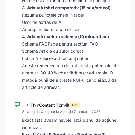
Nu necesită extinderea conținutului principal
3. Adaugă tabel comparativ (15 min/articol)
Rezumă punctele cheie în tabel
Ușor de extras de AI
Adaugă valoare fără mult text
4. Adaugă markup schema (10 min/articol)
Schema FAQPage pentru secțiuni FAQ
Schema Article cu autor corect
Indică AI-ului exact ce conținut ai
Aceste remedieri rapide pot crește potențialul de
citare cu 30-40% chiar fără rescrieri ample. O
metodă bună de a crește ROI-ul când ai 200 de
articole de adresat.
ThinContent_Tom
TT
OP
Strateg de Conținut la Agenție
·
7 ianuarie 2026
Exact asta aveam nevoie. Iată planul de acțiune
sintetizat:
Faza 1: Audit & Prioritizare (Săptămâna 1)