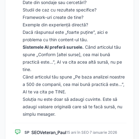
Date din sondaje sau cercetări?
Studii de caz cu rezultate specifice?
Framework-uri create de tine?
Exemple din experiență directă?
Dacă răspunsul este „foarte puține”, aici e
problema cu thin content-ul tău.
Sistemele AI preferă sursele.
Când articolul tău
spune „Conform [altei surse], cea mai bună
practică este…”, AI va cita acea altă sursă, nu pe
tine.
Când articolul tău spune „Pe baza analizei noastre
a 500 de companii, cea mai bună practică este…”,
AI te va cita pe TINE.
Soluția nu este doar să adaugi cuvinte. Este să
adaugi valoare originală care să te facă sursă, nu
simplu mesager.
SEOVeteran_Paul
SP
15 ani în SEO
·
7 ianuarie 2026