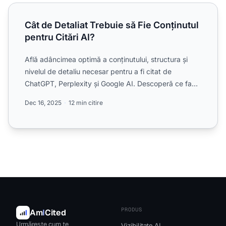
Cât de Detaliat Trebuie să Fie Conținutul pentru Citări AI?
Cât de Detaliat Trebuie să Fie Conținutul
pentru Citări AI?
Află adâncimea optimă a conținutului, structura și
nivelul de detaliu necesar pentru a fi citat de
ChatGPT, Perplexity și Google AI. Descoperă ce face
ca un con...
Dec 16, 2025
12 min citire
PRODUS
Am
I
Cited
Urmărește cum te
Vizibilitate AI