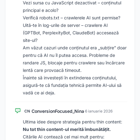
Vezi sursa cu JavaScript dezactivat – conținutul
principal e acolo?
Verifică robots.txt – crawlerele AI sunt permise?
Uită-te în log-urile de server – crawlere AI
(GPTBot, PerplexityBot, ClaudeBot) accesează
site-ul?
Am văzut cazuri unde conținutul era „subțire” doar
pentru că AI nu îl putea accesa. Probleme de
randare JS, blocaje pentru crawlere sau încărcare
lentă care provoacă timeout.
Înainte să investești în extinderea conținutului,
asigură-te că fundația tehnică permite AI-ului să
vadă ce ai deja.
ConversionFocused_Nina
CN
·
6 ianuarie 2026
Ultima idee despre strategia pentru thin content:
Nu tot thin content-ul merită îmbunătățit.
Citările AI contează cel mai mult pentru: