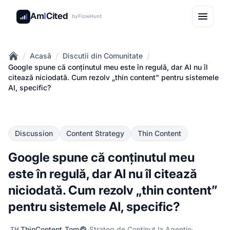
Am
I
Cited
by
FlowHunt
/
/
/
Acasă
Discutii din Comunitate
Home
Google spune că conținutul meu este în regulă, dar AI nu îl
citează niciodată. Cum rezolv „thin content” pentru sistemele
AI, specific?
Discussion
Content Strategy
Thin Content
Google spune că conținutul meu
este în regulă, dar AI nu îl citează
niciodată. Cum rezolv „thin content”
pentru sistemele AI, specific?
ThinContent_Tom
·
Strateg de Conținut la Agenție
·
TH