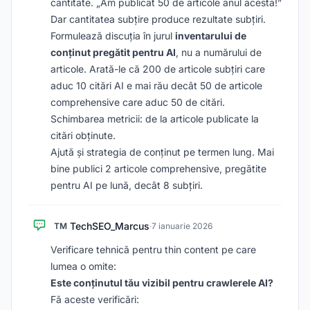
cantitate. „Am publicat 50 de articole anul acesta!”
Dar cantitatea subțire produce rezultate subțiri.
Formulează discuția în jurul
inventarului de
conținut pregătit pentru AI
, nu a numărului de
articole. Arată-le că 200 de articole subțiri care
aduc 10 citări AI e mai rău decât 50 de articole
comprehensive care aduc 50 de citări.
Schimbarea metricii: de la articole publicate la
citări obținute.
Ajută și strategia de conținut pe termen lung. Mai
bine publici 2 articole comprehensive, pregătite
pentru AI pe lună, decât 8 subțiri.
TechSEO_Marcus
TM
·
7 ianuarie 2026
Verificare tehnică pentru thin content pe care
lumea o omite:
Este conținutul tău vizibil pentru crawlerele AI?
Fă aceste verificări: