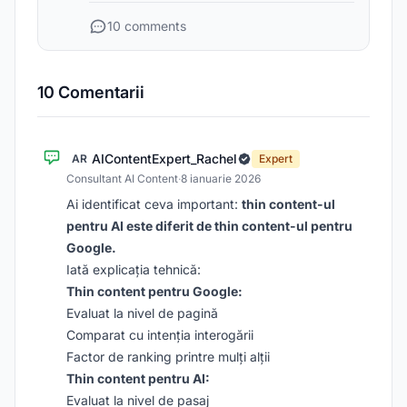
10 comments
10 Comentarii
AIContentExpert_Rachel
AR
Expert
Consultant AI Content
·
8 ianuarie 2026
Ai identificat ceva important:
thin content-ul
pentru AI este diferit de thin content-ul pentru
Google.
Iată explicația tehnică:
Thin content pentru Google:
Evaluat la nivel de pagină
Comparat cu intenția interogării
Factor de ranking printre mulți alții
Thin content pentru AI:
Evaluat la nivel de pasaj