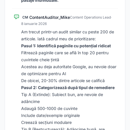
pasaje individuale.
ContentAuditor_Mike
CM
Content Operations Lead
·
8 ianuarie 2026
Am trecut printr-un audit similar cu peste 200 de
articole. Iată cadrul meu de prioritizare:
Pasul 1: Identifică paginile cu potențial ridicat
Filtrează paginile care se află în top 20 pentru
cuvintele cheie țintă
Acestea au deja autoritate Google, au nevoie doar
de optimizare pentru AI
De obicei, 20-30% dintre articole se califică
Pasul 2: Categorizează după tipul de remediere
Tip A (Extinde): Subiect bun, are nevoie de
adâncime
Adaugă 500-1000 de cuvinte
Include date/exemple originale
Creează secțiuni modulare
Tip B (Restructurează): Adâncime bună, are