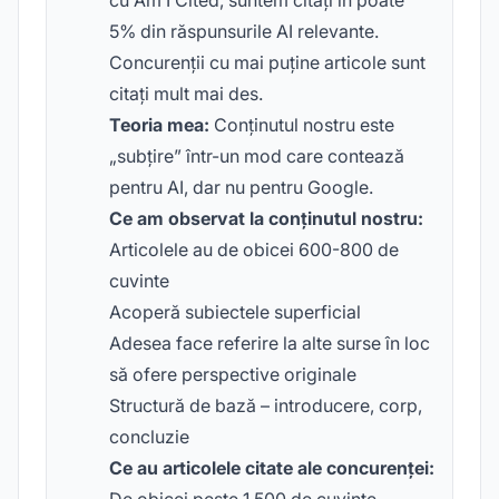
cu Am I Cited, suntem citați în poate
5% din răspunsurile AI relevante.
Concurenții cu mai puține articole sunt
citați mult mai des.
Teoria mea:
Conținutul nostru este
„subțire” într-un mod care contează
pentru AI, dar nu pentru Google.
Ce am observat la conținutul nostru:
Articolele au de obicei 600-800 de
cuvinte
Acoperă subiectele superficial
Adesea face referire la alte surse în loc
să ofere perspective originale
Structură de bază – introducere, corp,
concluzie
Ce au articolele citate ale concurenței: