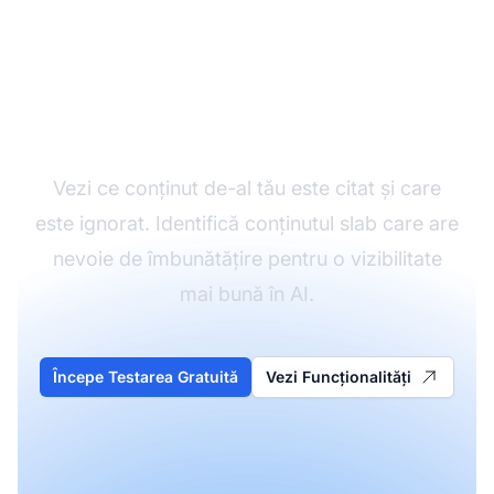
Identifică lipsurile de
conținut pentru AI
Vezi ce conținut de-al tău este citat și care
este ignorat. Identifică conținutul slab care are
nevoie de îmbunătățire pentru o vizibilitate
mai bună în AI.
Începe Testarea Gratuită
Vezi Funcționalități