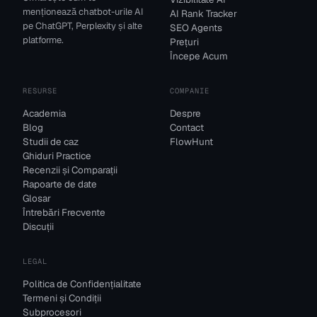
menționează chatbot-urile AI
AI Rank Tracker
pe ChatGPT, Perplexity și alte
SEO Agents
platforme.
Prețuri
Începe Acum
RESURSE
COMPANIE
Academia
Despre
Blog
Contact
Studii de caz
FlowHunt
Ghiduri Practice
Recenzii și Comparații
Rapoarte de date
Glosar
Întrebări Frecvente
Discuții
LEGAL
Politica de Confidențialitate
Termeni și Condiții
Subprocesori