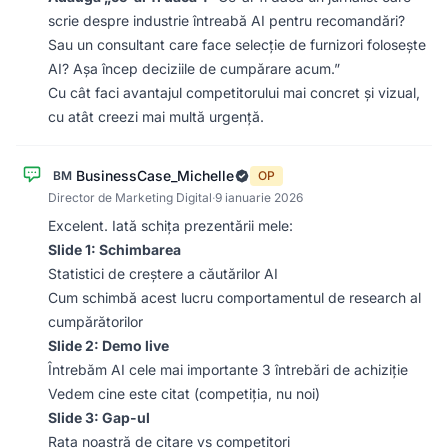
scrie despre industrie întreabă AI pentru recomandări?
Sau un consultant care face selecție de furnizori folosește
AI? Așa încep deciziile de cumpărare acum.”
Cu cât faci avantajul competitorului mai concret și vizual,
cu atât creezi mai multă urgență.
BusinessCase_Michelle
BM
OP
Director de Marketing Digital
·
9 ianuarie 2026
Excelent. Iată schița prezentării mele:
Slide 1: Schimbarea
Statistici de creștere a căutărilor AI
Cum schimbă acest lucru comportamentul de research al
cumpărătorilor
Slide 2: Demo live
Întrebăm AI cele mai importante 3 întrebări de achiziție
Vedem cine este citat (competiția, nu noi)
Slide 3: Gap-ul
Rata noastră de citare vs competitori