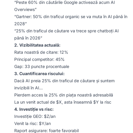
“Peste 60% din căutările Google activează acum AI
Overviews”
“Gartner: 50% din traficul organic se va muta în AI până în
2028”
“25% din traficul de căutare va trece spre chatboți AI
până în 2026”
2. Vizibilitatea actuală:
Rata noastră de citare: 12%
Principal competitor: 45%
Gap: 33 puncte procentuale
3. Cuantificarea riscului:
Dacă AI preia 25% din traficul de căutare și suntem
invizibili în AI…
Pierdem acces la 25% din piața noastră adresabilă
La un venit actual de $X, asta înseamnă $Y la risc
4. Investiție vs risc:
Investiție GEO: $Z/an
Venit la risc: $Y/an
Raport asigurare: foarte favorabil