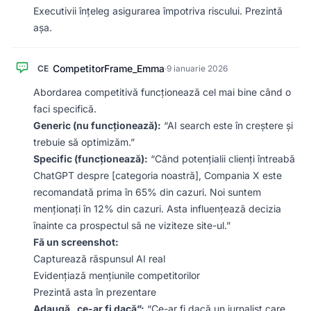
Executivii înțeleg asigurarea împotriva riscului. Prezintă
așa.
CompetitorFrame_Emma
CE
·
9 ianuarie 2026
Abordarea competitivă funcționează cel mai bine când o
faci specifică.
Generic (nu funcționează):
“AI search este în creștere și
trebuie să optimizăm.”
Specific (funcționează):
“Când potențialii clienți întreabă
ChatGPT despre [categoria noastră], Compania X este
recomandată prima în 65% din cazuri. Noi suntem
menționați în 12% din cazuri. Asta influențează decizia
înainte ca prospectul să ne viziteze site-ul.”
Fă un screenshot:
Capturează răspunsul AI real
Evidențiază mențiunile competitorilor
Prezintă asta în prezentare
Adaugă „ce-ar fi dacă”:
“Ce-ar fi dacă un jurnalist care