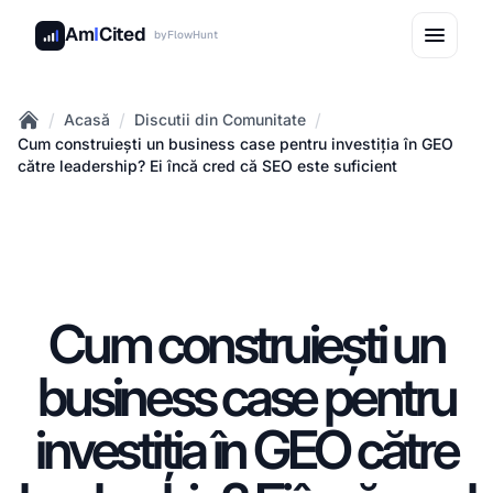
Am
I
Cited
by
FlowHunt
/
/
/
Acasă
Discutii din Comunitate
Home
Cum construiești un business case pentru investiția în GEO
către leadership? Ei încă cred că SEO este suficient
Cum construiești un
business case pentru
investiția în GEO către