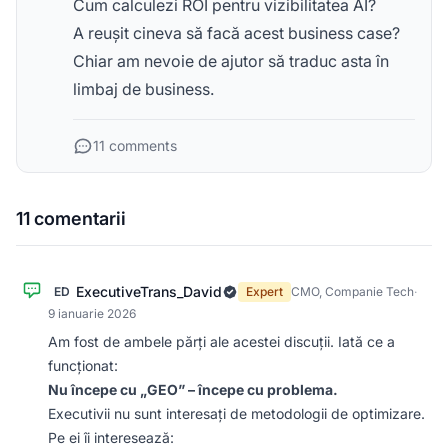
Cum calculezi ROI pentru vizibilitatea AI?
A reușit cineva să facă acest business case?
Chiar am nevoie de ajutor să traduc asta în
limbaj de business.
11 comments
11 comentarii
ExecutiveTrans_David
ED
Expert
CMO, Companie Tech
·
9 ianuarie 2026
Am fost de ambele părți ale acestei discuții. Iată ce a
funcționat:
Nu începe cu „GEO” – începe cu problema.
Executivii nu sunt interesați de metodologii de optimizare.
Pe ei îi interesează: