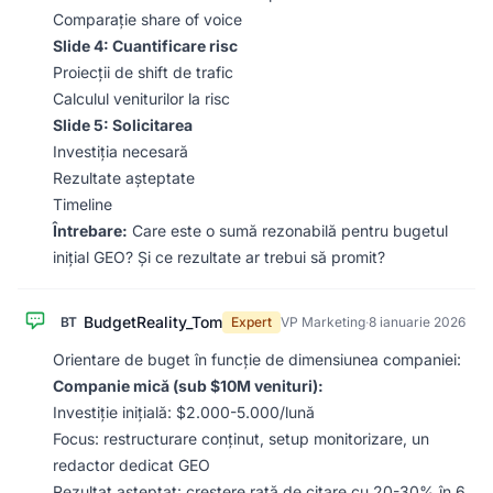
Comparație share of voice
Slide 4: Cuantificare risc
Proiecții de shift de trafic
Calculul veniturilor la risc
Slide 5: Solicitarea
Investiția necesară
Rezultate așteptate
Timeline
Întrebare:
Care este o sumă rezonabilă pentru bugetul
inițial GEO? Și ce rezultate ar trebui să promit?
BudgetReality_Tom
BT
Expert
VP Marketing
·
8 ianuarie 2026
Orientare de buget în funcție de dimensiunea companiei:
Companie mică (sub $10M venituri):
Investiție inițială: $2.000-5.000/lună
Focus: restructurare conținut, setup monitorizare, un
redactor dedicat GEO
Rezultat așteptat: creștere rată de citare cu 20-30% în 6