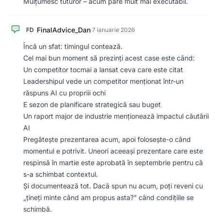
Mulțumesc tuturor – acum pare mult mai executabil.
FinalAdvice_Dan
FD
·
7 ianuarie 2026
Încă un sfat: timingul contează.
Cel mai bun moment să prezinți acest case este când:
Un competitor tocmai a lansat ceva care este citat
Leadershipul vede un competitor menționat într-un
răspuns AI cu propriii ochi
E sezon de planificare strategică sau buget
Un raport major de industrie menționează impactul căutării
AI
Pregătește prezentarea acum, apoi folosește-o când
momentul e potrivit. Uneori aceeași prezentare care este
respinsă în martie este aprobată în septembrie pentru că
s-a schimbat contextul.
Și documentează tot. Dacă spun nu acum, poți reveni cu
„țineți minte când am propus asta?” când condițiile se
schimbă.