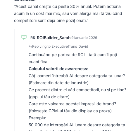
“Acest canal crește cu peste 30% anual. Putem acționa
acum la un cost mai mic, sau vom alerga mai târziu când
competitorii sunt deja bine poziționați.”
ROIBuilder_Sarah
RS
·
9 ianuarie 2026
Replying to ExecutiveTrans_David
Continuând pe partea de ROI – iată cum îl poți
cuantifica:
Calculul valorii de awareness:
Câți oameni întreabă AI despre categoria ta lunar?
(Estimare din date de industrie)
Ce procent dintre ei văd competitorii, nu și pe tine?
(gap-ul tău de citare)
Care este valoarea acestei impresii de brand?
(folosește CPM-ul tău din display ca proxy)
Exemplu:
50.000 de interogări AI lunare despre categoria ta