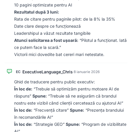
10 pagini optimizate pentru AI
Rezultatul după 3 luni:
Rata de citare pentru paginile pilot: de la 8% la 35%
Date clare despre ce funcționează
Leadershipul a văzut rezultate tangibile
Atunci solicitarea a fost ușoară:
“Pilotul a funcționat. Iată
ce putem face la scară.”
Victorii mici dovedite bat cereri mari netestate.
ExecutiveLanguage_Chris
EC
·
8 ianuarie 2026
Ghid de traducere pentru public executiv:
În loc de:
“Trebuie să optimizăm pentru motoare AI de
răspuns”
Spune:
“Trebuie să ne asigurăm că brandul
nostru este vizibil când clienții cercetează cu ajutorul AI”
În loc de:
“Frecvență citare”
Spune:
“Prezența brandului
în recomandările AI”
În loc de:
“Strategie GEO”
Spune:
“Program de vizibilitate
AI”