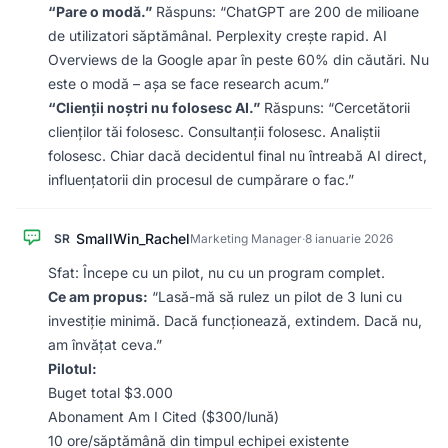
“Pare o modă.”
Răspuns: “ChatGPT are 200 de milioane
de utilizatori săptămânal. Perplexity crește rapid. AI
Overviews de la Google apar în peste 60% din căutări. Nu
este o modă – așa se face research acum.”
“Clienții noștri nu folosesc AI.”
Răspuns: “Cercetătorii
clienților tăi folosesc. Consultanții folosesc. Analiștii
folosesc. Chiar dacă decidentul final nu întreabă AI direct,
influențatorii din procesul de cumpărare o fac.”
SmallWin_Rachel
SR
Marketing Manager
·
8 ianuarie 2026
Sfat: Începe cu un pilot, nu cu un program complet.
Ce am propus:
“Lasă-mă să rulez un pilot de 3 luni cu
investiție minimă. Dacă funcționează, extindem. Dacă nu,
am învățat ceva.”
Pilotul:
Buget total $3.000
Abonament Am I Cited ($300/lună)
10 ore/săptămână din timpul echipei existente