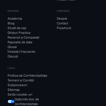
RESURSE
COMPANIE
Academia
Despre
Blog
Contact
Studii de caz
FlowHunt
Ghiduri Practice
Recenzii și Comparații
Rapoarte de date
Glosar
Întrebări Frecvente
Discuții
LEGAL
Politica de Confidențialitate
Termeni și Condiții
Subprocesori
Sitemap
Setări cookie-uri
Opțiunile dvs. de
confidențialitate