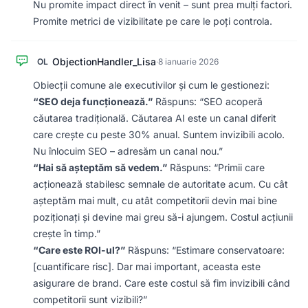
Nu promite impact direct în venit – sunt prea mulți factori.
Promite metrici de vizibilitate pe care le poți controla.
ObjectionHandler_Lisa
OL
·
8 ianuarie 2026
Obiecții comune ale executivilor și cum le gestionezi:
“SEO deja funcționează.”
Răspuns: “SEO acoperă
căutarea tradițională. Căutarea AI este un canal diferit
care crește cu peste 30% anual. Suntem invizibili acolo.
Nu înlocuim SEO – adresăm un canal nou.”
“Hai să așteptăm să vedem.”
Răspuns: “Primii care
acționează stabilesc semnale de autoritate acum. Cu cât
așteptăm mai mult, cu atât competitorii devin mai bine
poziționați și devine mai greu să-i ajungem. Costul acțiunii
crește în timp.”
“Care este ROI-ul?”
Răspuns: “Estimare conservatoare:
[cuantificare risc]. Dar mai important, aceasta este
asigurare de brand. Care este costul să fim invizibili când
competitorii sunt vizibili?”