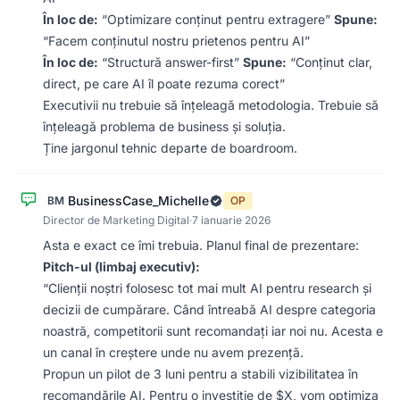
În loc de:
“Optimizare conținut pentru extragere”
Spune:
“Facem conținutul nostru prietenos pentru AI”
În loc de:
“Structură answer-first”
Spune:
“Conținut clar,
direct, pe care AI îl poate rezuma corect”
Executivii nu trebuie să înțeleagă metodologia. Trebuie să
înțeleagă problema de business și soluția.
Ține jargonul tehnic departe de boardroom.
BusinessCase_Michelle
BM
OP
Director de Marketing Digital
·
7 ianuarie 2026
Asta e exact ce îmi trebuia. Planul final de prezentare:
Pitch-ul (limbaj executiv):
“Clienții noștri folosesc tot mai mult AI pentru research și
decizii de cumpărare. Când întreabă AI despre categoria
noastră, competitorii sunt recomandați iar noi nu. Acesta e
un canal în creștere unde nu avem prezență.
Propun un pilot de 3 luni pentru a stabili vizibilitatea în
recomandările AI. Pentru o investiție de $X, vom optimiza