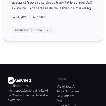
specialist GEO sau să dezvolți abilitățile echipei SEO
existente. Experiențe reale de la lideri de marketing
c...
Jan 4, 2026
9 min citire
Discussion
Hiring
+1
PRODUS
Am
I
Cited
Urmărește cum te
Vizibilitate AI
menționează chatbot-urile AI
AI Rank Tracker
pe ChatGPT, Perplexity și alte
SEO Agents
platforme.
Prețuri
Începe Acum