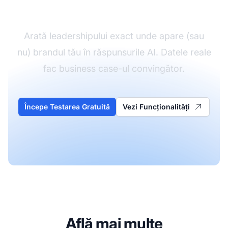
business case-ul tău
Arată leadershipului exact unde apare (sau
nu) brandul tău în răspunsurile AI. Datele reale
fac business case-ul convingător.
Începe Testarea Gratuită
Vezi Funcționalități
Află mai multe