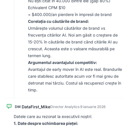
Nu ești citat în 40.000 dintre ele (gap 80%)
Echivalent CPM $10
= $400.000/an pierdere în impresii de brand
Corelația cu căutările de brand:
Urmărește volumul căutărilor de brand vs
frecvența citărilor AI. Noi am găsit o creștere de
15-20% în căutările de brand când citările AI au
crescut. Aceasta este o valoare măsurabilă pe
termen lung.
Argumentul avantajului competitiv:
Avantajul de early mover în AI este real. Brandurile
care stabilesc autoritate acum vor fi mai greu de
detronat mai târziu. Costul să recuperezi crește în
timp.
DataFirst_Mike
DM
Director Analytics
·
9 ianuarie 2026
Datele care au rezonat la executivii noștri:
1. Date despre schimbarea pieței: