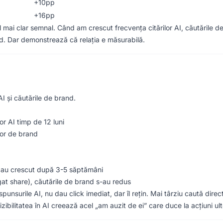
+10pp
+16pp
l mai clar semnal. Când am crescut frecvența citărilor AI, căutările 
d. Dar demonstrează că relația e măsurabilă.
AI și căutările de brand.
r AI timp de 12 luni
lor de brand
nd au crescut după 3-5 săptămâni
gat share), căutările de brand s-au redus
unsurile AI, nu dau click imediat, dar îl rețin. Mai târziu caută direc
bilitatea în AI creează acel „am auzit de ei” care duce la acțiuni ult