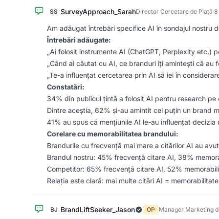
SurveyApproach_Sarah
SS
Director Cercetare de Piață
·
8
Am adăugat întrebări specifice AI în sondajul nostru d
Întrebări adăugate:
„Ai folosit instrumente AI (ChatGPT, Perplexity etc.) p
„Când ai căutat cu AI, ce branduri îți amintești că au 
„Te-a influențat cercetarea prin AI să iei în considera
Constatări:
34% din publicul țintă a folosit AI pentru research pe
Dintre aceștia, 62% și-au amintit cel puțin un brand 
41% au spus că mențiunile AI le-au influențat decizia
Corelare cu memorabilitatea brandului:
Brandurile cu frecvență mai mare a citărilor AI au avut
Brandul nostru: 45% frecvență citare AI, 38% memorabi
Competitor: 65% frecvență citare AI, 52% memorabilita
Relația este clară: mai multe citări AI = memorabilitate 
BrandLiftSeeker_Jason
BJ
OP
Manager Marketing d