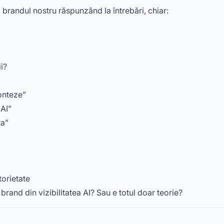
randul nostru răspunzând la întrebări, chiar:
i?
conteze”
 AI”
ta”
torietate
rand din vizibilitatea AI? Sau e totul doar teorie?