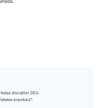
siness.
tatea discuțiilor GEO.
ietatea brandului”.