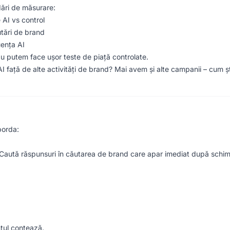
dări de măsurare:
AI vs control
utări de brand
uența AI
 Nu putem face ușor teste de piață controlate.
I față de alte activități de brand? Mai avem și alte campanii – cum șt
borda:
 Caută răspunsuri în căutarea de brand care apar imediat după schimb
tul contează.