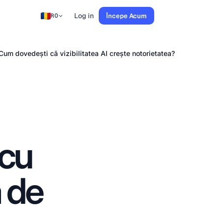
Log in
Începe Acum
RO
um dovedești că vizibilitatea AI crește notorietatea?
 cu
 de