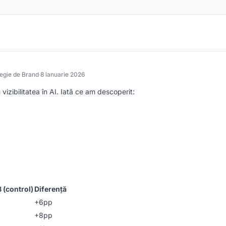
tegie de Brand
·
8 ianuarie 2026
vizibilitatea în AI. Iată ce am descoperit:
B (control)
Diferență
+6pp
+8pp