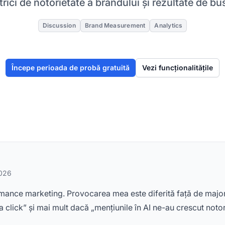
rici de notorietate a brandului și rezultate de bu
Discussion
Brand Measurement
Analytics
Începe perioada de probă gratuită
Vezi funcționalitățile
2026
ance marketing. Provocarea mea este diferită față de majori
 click” și mai mult dacă „mențiunile în AI ne-au crescut notor