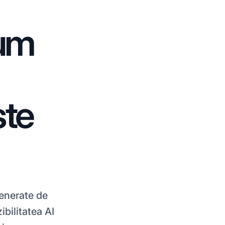
Cum
ște
enerate de
ibilitatea AI