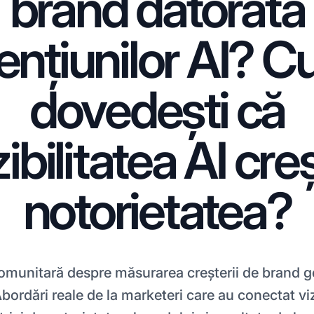
brand datorată
nțiunilor AI? 
dovedești că
zibilitatea AI cre
notorietatea?
comunitară despre măsurarea creșterii de brand g
 Abordări reale de la marketeri care au conectat viz