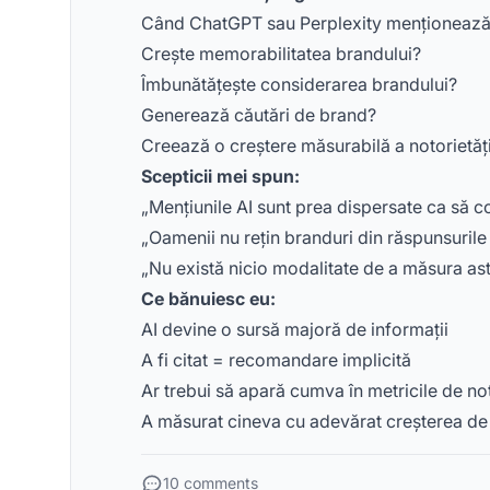
Când ChatGPT sau Perplexity menționează b
Crește memorabilitatea brandului?
Îmbunătățește considerarea brandului?
Generează căutări de brand?
Creează o creștere măsurabilă a notorietăți
Scepticii mei spun:
„Mențiunile AI sunt prea dispersate ca să 
„Oamenii nu rețin branduri din răspunsurile
„Nu există nicio modalitate de a măsura as
Ce bănuiesc eu:
AI devine o sursă majoră de informații
A fi citat = recomandare implicită
Ar trebui să apară cumva în metricile de no
A măsurat cineva cu adevărat creșterea de b
10 comments