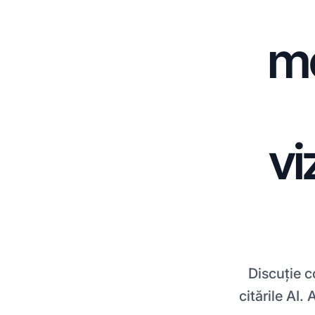
me
vi
Discuție 
citările AI.