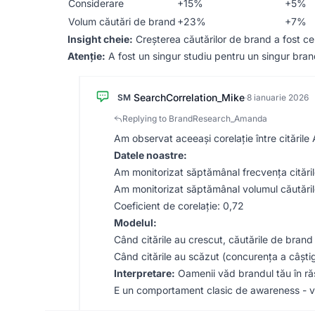
Considerare
+15%
+5%
Volum căutări de brand
+23%
+7%
Insight cheie:
Creșterea căutărilor de brand a fost ce
Atenție:
A fost un singur studiu pentru un singur bran
SearchCorrelation_Mike
SM
·
8 ianuarie 2026
Replying to BrandResearch_Amanda
Am observat aceeași corelație între citările 
Datele noastre:
Am monitorizat săptămânal frecvența citărilo
Am monitorizat săptămânal volumul căutări
Coeficient de corelație: 0,72
Modelul:
Când citările au crescut, căutările de bra
Când citările au scăzut (concurența a câști
Interpretare:
Oamenii văd brandul tău în răsp
E un comportament clasic de awareness - vizi