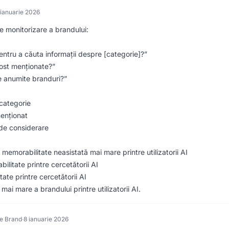
 ianuarie 2026
e monitorizare a brandului:
entru a căuta informații despre [categorie]?”
fost menționate?”
re anumite branduri?”
 categorie
menționat
 de considerare
 memorabilitate neasistată mai mare printre utilizatorii AI
litate printre cercetătorii AI
te printre cercetătorii AI
mai mare a brandului printre utilizatorii AI.
e Brand
·
8 ianuarie 2026