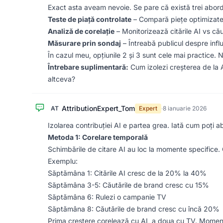
Exact asta aveam nevoie. Se pare că există trei abor
Teste de piață controlate
– Compară piețe optimizate 
Analiză de corelație
– Monitorizează citările AI vs că
Măsurare prin sondaj
– Întreabă publicul despre infl
În cazul meu, opțiunile 2 și 3 sunt cele mai practice.
Întrebare suplimentară:
Cum izolezi creșterea de la A
altceva?
AttributionExpert_Tom
AT
Expert
·
8 ianuarie 2026
Izolarea contribuției AI e partea grea. Iată cum poți a
Metoda 1: Corelare temporală
Schimbările de citare AI au loc la momente specifice.
Exemplu:
Săptămâna 1: Citările AI cresc de la 20% la 40%
Săptămâna 3-5: Căutările de brand cresc cu 15%
Săptămâna 6: Rulezi o campanie TV
Săptămâna 8: Căutările de brand cresc cu încă 20%
Prima creștere corelează cu AI, a doua cu TV. Momen