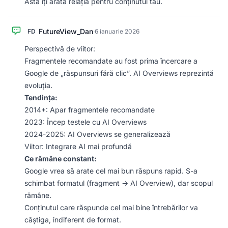
Asta îți arată relația pentru conținutul tău.
FutureView_Dan
FD
·
6 ianuarie 2026
Perspectivă de viitor:
Fragmentele recomandate au fost prima încercare a
Google de „răspunsuri fără clic”. AI Overviews reprezintă
evoluția.
Tendința:
2014+: Apar fragmentele recomandate
2023: Încep testele cu AI Overviews
2024-2025: AI Overviews se generalizează
Viitor: Integrare AI mai profundă
Ce rămâne constant:
Google vrea să arate cel mai bun răspuns rapid. S-a
schimbat formatul (fragment -> AI Overview), dar scopul
rămâne.
Conținutul care răspunde cel mai bine întrebărilor va
câștiga, indiferent de format.