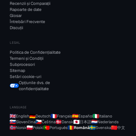
Recenzii și Comparații
Rapoarte de date
Glosar
Întrebări Frecvente
Discuții
LEGAL
Politica de Confidențialitate
Termeni și Condiții
Subprocesori
Sitemap
Setări cookie-uri
Opțiunile dvs. de
confidențialitate
LANGUAGE
English
Deutsch
Français
Español
Italiano
Slovenčina
Čeština
Dansk
日本語
Nederlands
Norsk
Polski
Português
Română
Svenska
中文