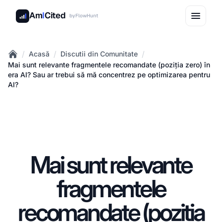
Am
I
Cited
by
FlowHunt
/
/
/
Acasă
Discutii din Comunitate
Home
Mai sunt relevante fragmentele recomandate (poziția zero) în
era AI? Sau ar trebui să mă concentrez pe optimizarea pentru
AI?
Mai sunt relevante
fragmentele
recomandate (poziția