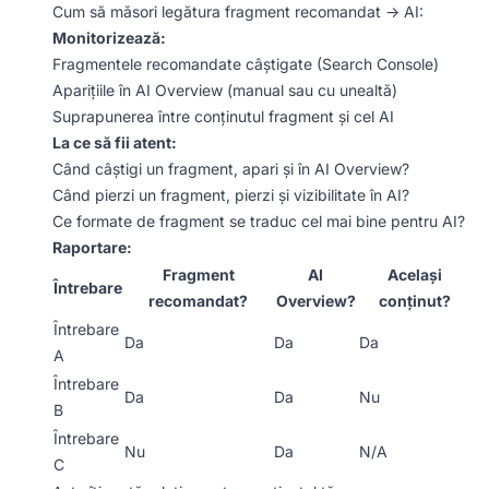
Cum să măsori legătura fragment recomandat -> AI:
Monitorizează:
Fragmentele recomandate câștigate (Search Console)
Aparițiile în AI Overview (manual sau cu unealtă)
Suprapunerea între conținutul fragment și cel AI
La ce să fii atent:
Când câștigi un fragment, apari și în AI Overview?
Când pierzi un fragment, pierzi și vizibilitate în AI?
Ce formate de fragment se traduc cel mai bine pentru AI?
Raportare:
Fragment
AI
Același
Întrebare
recomandat?
Overview?
conținut?
Întrebare
Da
Da
Da
A
Întrebare
Da
Da
Nu
B
Întrebare
Nu
Da
N/A
C