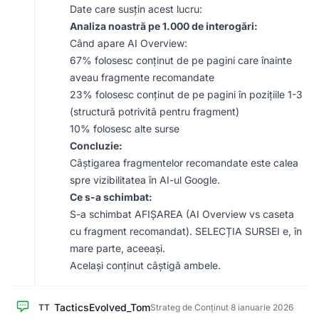
Date care susțin acest lucru:
Analiza noastră pe 1.000 de interogări:
Când apare AI Overview:
67% folosesc conținut de pe pagini care înainte
aveau fragmente recomandate
23% folosesc conținut de pe pagini în pozițiile 1-3
(structură potrivită pentru fragment)
10% folosesc alte surse
Concluzie:
Câștigarea fragmentelor recomandate este calea
spre vizibilitatea în AI-ul Google.
Ce s-a schimbat:
S-a schimbat AFIȘAREA (AI Overview vs caseta
cu fragment recomandat). SELECȚIA SURSEI e, în
mare parte, aceeași.
Același conținut câștigă ambele.
TacticsEvolved_Tom
TT
Strateg de Conținut
·
8 ianuarie 2026