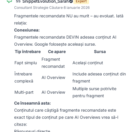
SnippetEvolution_Sarah
SS
Expert
Consultant Strategie Căutare
·
8 ianuarie 2026
Fragmentele recomandate NU au murit – au evoluat. Iată
relația:
Conexiunea:
Fragmentele recomandate DEVIN adesea conținut AI
Overview. Google folosește aceleași surse.
Tip întrebare
Ce apare
Sursa
Fragment
Fapt simplu
Același conținut
recomandat
Întrebare
Include adesea conținut din
AI Overview
complexă
fragment
Multiple surse potrivite
Multi-part
AI Overview
pentru fragment
Ce înseamnă asta:
Conținutul care câștigă fragmente recomandate este
exact tipul de conținut pe care AI Overviews vrea să-l
citeze:
Răspunsuri directe