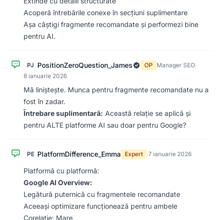
Extinde cu detalii structurate
Acoperă întrebările conexe în secțiuni suplimentare
Așa câștigi fragmente recomandate și performezi bine
pentru AI.
PositionZeroQuestion_James
PJ
OP
Manager SEO
·
8 ianuarie 2026
Mă liniștește. Munca pentru fragmente recomandate nu a
fost în zadar.
Întrebare suplimentară:
Această relație se aplică și
pentru ALTE platforme AI sau doar pentru Google?
PlatformDifference_Emma
PE
Expert
·
7 ianuarie 2026
Platformă cu platformă:
Google AI Overview:
Legătură puternică cu fragmentele recomandate
Aceeași optimizare funcționează pentru ambele
Corelație: Mare