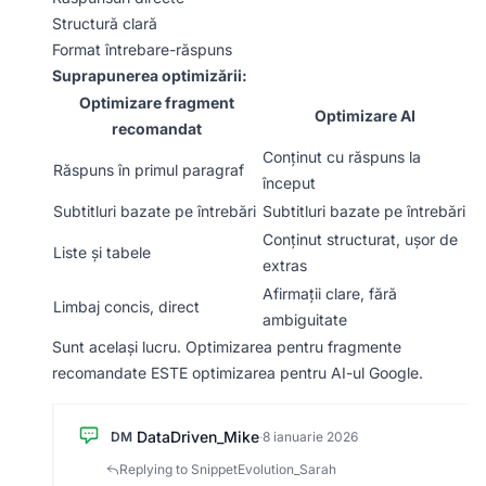
Structură clară
Format întrebare-răspuns
Suprapunerea optimizării:
Optimizare fragment
Optimizare AI
recomandat
Conținut cu răspuns la
Răspuns în primul paragraf
început
Subtitluri bazate pe întrebări
Subtitluri bazate pe întrebări
Conținut structurat, ușor de
Liste și tabele
extras
Afirmații clare, fără
Limbaj concis, direct
ambiguitate
Sunt același lucru. Optimizarea pentru fragmente
recomandate ESTE optimizarea pentru AI-ul Google.
DataDriven_Mike
DM
·
8 ianuarie 2026
Replying to SnippetEvolution_Sarah