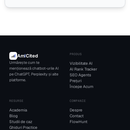
PRODUS
Am
I
Cited
Urmărește cum te
Vizibilitate AI
menționează chatbot-urile AI
AI Rank Tracker
pe ChatGPT, Perplexity și alte
SEO Agents
platforme.
Prețuri
Începe Acum
RESURSE
COMPANIE
Academia
Despre
Blog
Contact
Studii de caz
FlowHunt
Ghiduri Practice