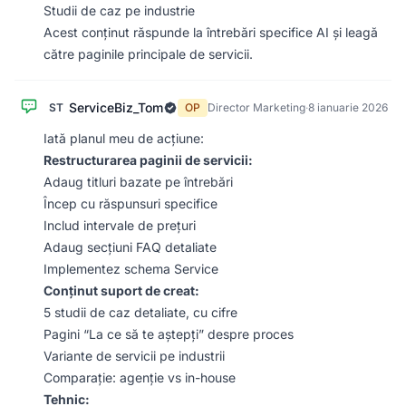
Studii de caz pe industrie
Acest conținut răspunde la întrebări specifice AI și leagă
către paginile principale de servicii.
ServiceBiz_Tom
ST
OP
Director Marketing
·
8 ianuarie 2026
Iată planul meu de acțiune:
Restructurarea paginii de servicii:
Adaug titluri bazate pe întrebări
Încep cu răspunsuri specifice
Includ intervale de prețuri
Adaug secțiuni FAQ detaliate
Implementez schema Service
Conținut suport de creat:
5 studii de caz detaliate, cu cifre
Pagini “La ce să te aștepți” despre proces
Variante de servicii pe industrii
Comparație: agenție vs in-house
Tehnic: