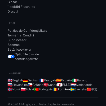
Glosar
Întrebări Frecvente
Discuții
LEGAL
Politica de Confidențialitate
Termeni și Condiții
Subprocesori
Sitemap
Setări cookie-uri
Opțiunile dvs. de
confidențialitate
LANGUAGE
English
Deutsch
Français
Español
Italiano
Slovenčina
Čeština
Dansk
日本語
Nederlands
Norsk
Polski
Português
Română
Svenska
中文
© 2026 AiMingle, s.r.o. Toate drepturile rezervate.