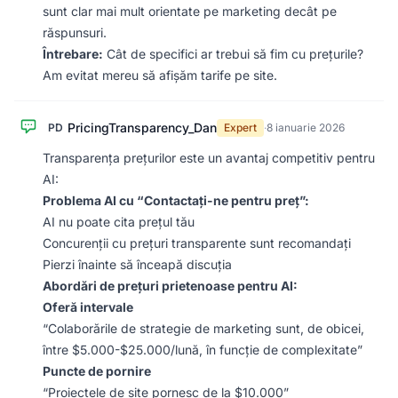
sunt clar mai mult orientate pe marketing decât pe
răspunsuri.
Întrebare:
Cât de specifici ar trebui să fim cu prețurile?
Am evitat mereu să afișăm tarife pe site.
PricingTransparency_Dan
PD
Expert
·
8 ianuarie 2026
Transparența prețurilor este un avantaj competitiv pentru
AI:
Problema AI cu “Contactați-ne pentru preț”:
AI nu poate cita prețul tău
Concurenții cu prețuri transparente sunt recomandați
Pierzi înainte să înceapă discuția
Abordări de prețuri prietenoase pentru AI:
Oferă intervale
“Colaborările de strategie de marketing sunt, de obicei,
între $5.000-$25.000/lună, în funcție de complexitate”
Puncte de pornire
“Proiectele de site pornesc de la $10.000”