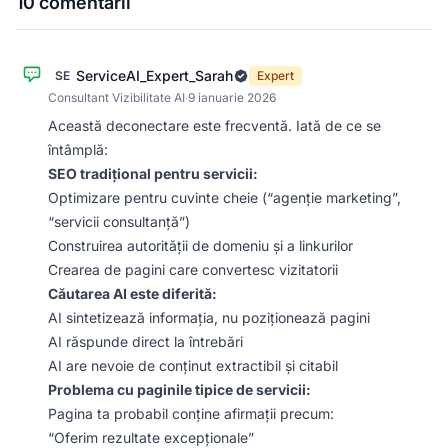
10 comentarii
ServiceAI_Expert_Sarah
SE
Expert
Consultant Vizibilitate AI
·
9 ianuarie 2026
Această deconectare este frecventă. Iată de ce se
întâmplă:
SEO tradițional pentru servicii:
Optimizare pentru cuvinte cheie (“agenție marketing”,
“servicii consultanță”)
Construirea autorității de domeniu și a linkurilor
Crearea de pagini care convertesc vizitatorii
Căutarea AI este diferită:
AI sintetizează informația, nu poziționează pagini
AI răspunde direct la întrebări
AI are nevoie de conținut extractibil și citabil
Problema cu paginile tipice de servicii:
Pagina ta probabil conține afirmații precum:
“Oferim rezultate excepționale”