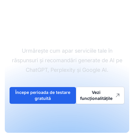
Monitorizează
vizibilitatea AI a paginii
tale de servicii
Urmărește cum apar serviciile tale în
răspunsuri și recomandări generate de AI pe
ChatGPT, Perplexity și Google AI.
Începe perioada de testare
Vezi
gratuită
funcționalitățile