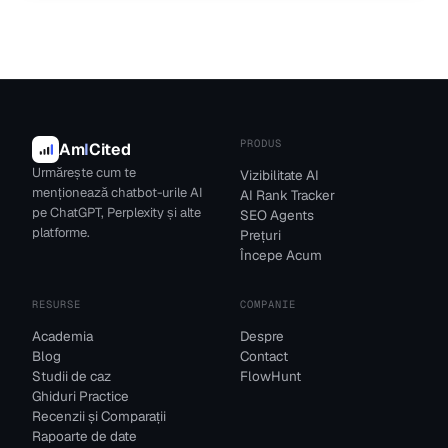
PRODUS
Am
I
Cited
Urmărește cum te
Vizibilitate AI
menționează chatbot-urile AI
AI Rank Tracker
pe ChatGPT, Perplexity și alte
SEO Agents
platforme.
Prețuri
Începe Acum
RESURSE
COMPANIE
Academia
Despre
Blog
Contact
Studii de caz
FlowHunt
Ghiduri Practice
Recenzii și Comparații
Rapoarte de date