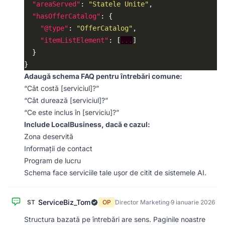
"areaServed"
: 
"Statele Unite"
"hasOfferCatalog"
"@type"
: 
"OfferCatalog"
"itemListElement"
: [
...
Adaugă schema FAQ pentru întrebări comune:
“Cât costă [serviciul]?”
“Cât durează [serviciul]?”
“Ce este inclus în [serviciu]?”
Include LocalBusiness, dacă e cazul:
Zona deservită
Informații de contact
Program de lucru
Schema face serviciile tale ușor de citit de sistemele AI.
ServiceBiz_Tom
ST
OP
Director Marketing
·
9 ianuarie 2026
Structura bazată pe întrebări are sens. Paginile noastre