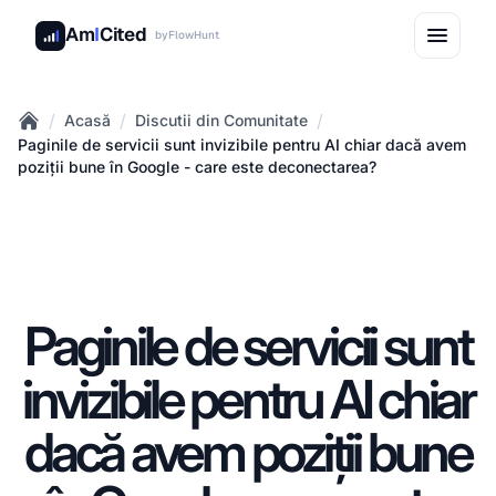
Am
I
Cited
by
FlowHunt
/
/
/
Acasă
Discutii din Comunitate
Home
Paginile de servicii sunt invizibile pentru AI chiar dacă avem
poziții bune în Google - care este deconectarea?
Paginile de servicii sunt
invizibile pentru AI chiar
dacă avem poziții bune