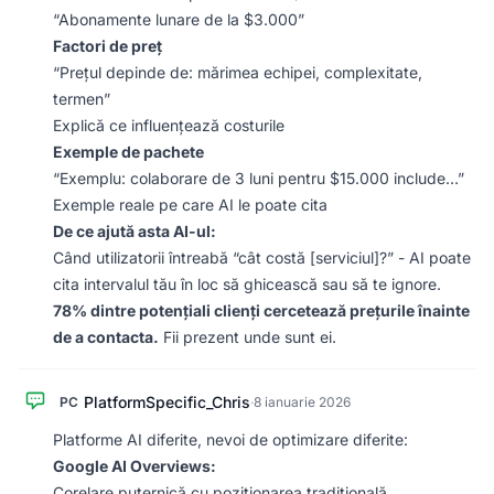
“Abonamente lunare de la $3.000”
Factori de preț
“Prețul depinde de: mărimea echipei, complexitate,
termen”
Explică ce influențează costurile
Exemple de pachete
“Exemplu: colaborare de 3 luni pentru $15.000 include…”
Exemple reale pe care AI le poate cita
De ce ajută asta AI-ul:
Când utilizatorii întreabă “cât costă [serviciul]?” - AI poate
cita intervalul tău în loc să ghicească sau să te ignore.
78% dintre potențiali clienți cercetează prețurile înainte
de a contacta.
Fii prezent unde sunt ei.
PlatformSpecific_Chris
PC
·
8 ianuarie 2026
Platforme AI diferite, nevoi de optimizare diferite:
Google AI Overviews:
Corelare puternică cu poziționarea tradițională