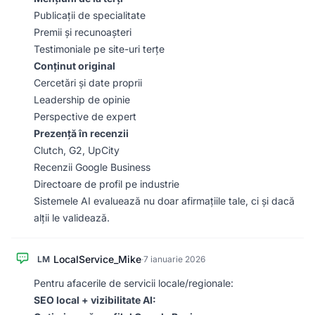
Publicații de specialitate
Premii și recunoașteri
Testimoniale pe site-uri terțe
Conținut original
Cercetări și date proprii
Leadership de opinie
Perspective de expert
Prezență în recenzii
Clutch, G2, UpCity
Recenzii Google Business
Directoare de profil pe industrie
Sistemele AI evaluează nu doar afirmațiile tale, ci și dacă
alții le validează.
LocalService_Mike
LM
·
7 ianuarie 2026
Pentru afacerile de servicii locale/regionale:
SEO local + vizibilitate AI: