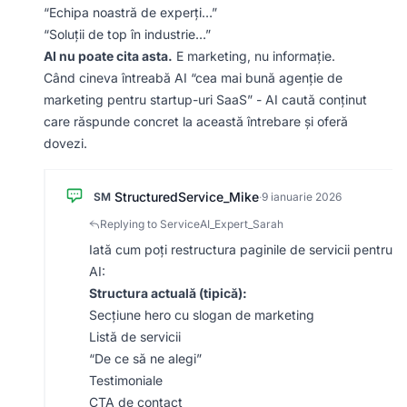
“Echipa noastră de experți…”
“Soluții de top în industrie…”
AI nu poate cita asta.
E marketing, nu informație.
Când cineva întreabă AI “cea mai bună agenție de
marketing pentru startup-uri SaaS” - AI caută conținut
care răspunde concret la această întrebare și oferă
dovezi.
StructuredService_Mike
SM
·
9 ianuarie 2026
Replying to ServiceAI_Expert_Sarah
Iată cum poți restructura paginile de servicii pentru
AI:
Structura actuală (tipică):
Secțiune hero cu slogan de marketing
Listă de servicii
“De ce să ne alegi”
Testimoniale
CTA de contact