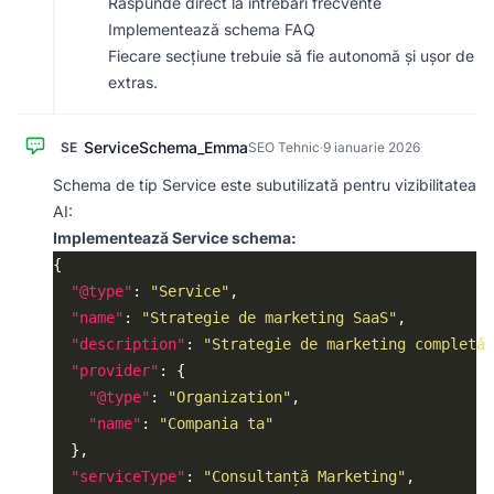
Răspunde direct la întrebări frecvente
Implementează schema FAQ
Fiecare secțiune trebuie să fie autonomă și ușor de
extras.
ServiceSchema_Emma
SE
SEO Tehnic
·
9 ianuarie 2026
Schema de tip Service este subutilizată pentru vizibilitatea
AI:
Implementează Service schema:
"@type"
: 
"Service"
"name"
: 
"Strategie de marketing SaaS"
"description"
: 
"Strategie de marketing completă 
"provider"
"@type"
: 
"Organization"
"name"
: 
"Compania ta"
"serviceType"
: 
"Consultanță Marketing"