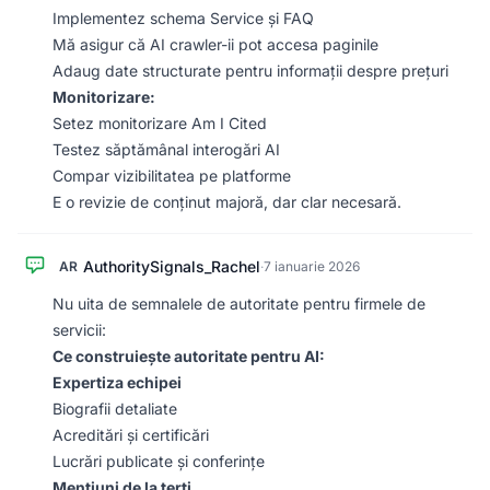
Implementez schema Service și FAQ
Mă asigur că AI crawler-ii pot accesa paginile
Adaug date structurate pentru informații despre prețuri
Monitorizare:
Setez monitorizare Am I Cited
Testez săptămânal interogări AI
Compar vizibilitatea pe platforme
E o revizie de conținut majoră, dar clar necesară.
AuthoritySignals_Rachel
AR
·
7 ianuarie 2026
Nu uita de semnalele de autoritate pentru firmele de
servicii:
Ce construiește autoritate pentru AI:
Expertiza echipei
Biografii detaliate
Acreditări și certificări
Lucrări publicate și conferințe
Mențiuni de la terți